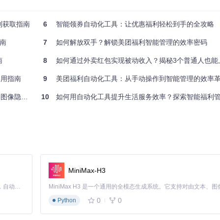
次
1500%
）
145%
利获取指南
6
智能领券自动化工具：让优惠福利轻松到手的全攻略
运行
无限倍
南
7
如何解放双手？解锁美团福利智能管理的效率密码
恢复
600%
南
8
如何通过外卖红包实现被动收入？揭秘3个普通人也能上手的C
实用指南
9
美团福利自动化工具：从手动操作到智能管理的效率
效行驶，更能保障安全。现代优惠引擎通常包含三层防护：
隐写工具
10
如何用自动化工具提升生活服务效率？探索智能福利
MiniMax-H3
协作：
Claude Code 的开源替代方案。连接任意大模型，编辑代码，运行命令，自动验证 — 全自动执行。用 Rust 构建，极致性能。 ｜ An open-source alternative to Claude Code. Connect any LLM, edit code, run commands, and verify changes — autonomously. Built in Rust for speed. Get Started
0
0
Python
任务