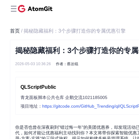
首页
/ 揭秘隐藏福利：3个步骤打造你的专属优惠引擎
揭秘隐藏福利：3个步骤打造你的专
2026-05-03 10:36:26
作者：蔡丛锟
QLScriptPublic
青龙面板脚本公共仓库 企鹅交流1021185005
项目地址：
https://gitcode.com/GitHub_Trending/ql/QLScriptP
你是否也曾在深夜刷到"错过悔一年"的美团优惠券，却发现活动
代，如何才能让优惠福利主动找到你？本文将带你探索智能优惠
题-方案-实践"的三段式旅程，揭示如何构建多账号管理系统，让