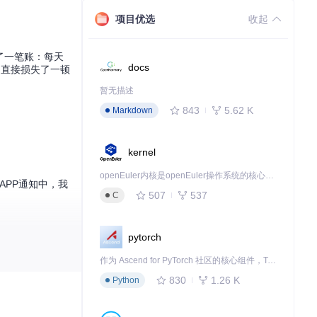
项目优选
收起
了一笔账：每天
docs
，直接损失了一顿
暂无描述
843
5.62 K
Markdown
kernel
openEuler内核是openEuler操作系统的核心，既是系统性能与稳定性的基石，也是连接处理器、设备与服务的桥梁。
APP通知中，我
507
537
C
pytorch
作。这个"管
作为 Ascend for PyTorch 社区的核心组件，TorchNPU 是昇腾专为 PyTorch 打造的深度学习适配插件，使 PyTorch 框架能够直接调用昇腾 NPU，为开发者提供昇腾 AI 处理器的超强算力。
830
1.26 K
Python