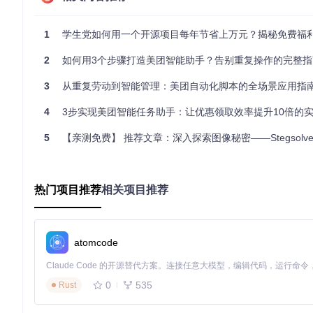
任务执行效率
手动操作，平均5分钟/次
自动执行，20秒/
优惠获取率
约40%（依赖记忆力）
98%（精准捕捉
1
学生党如何用一个开源项目每年节省上万元？揭秘免费福
多账号管理
手动切换，易混淆
统一管理，独立
2
如何用3个步骤打造美团智能助手？告别重复操作的完整指
异常处理
人工排查，平均30分钟
自动诊断，5分钟
3
从重复劳动到智能管理：美团自动化脚本的全场景应用指
安全防护体系
4
3步实现美团智能任务助手：让优惠领取效率提升10倍的
优秀的自动化工具就像一辆配备多重安全系统的汽车，不仅能高
5
【亲测免费】 推荐文章：深入探索图像秘密——Stegsolve图像
行为模拟技术
：模仿真实用户操作节奏，避免机械性点击
动态间隔控制
：随机调整任务执行时间，防止被平台识别
异常检测机制
：自动识别风险操作并暂停执行
热门项目推荐
相关项目推荐
三、实施指南：三步搭建你的专属优惠系统
技术原理初探
atomcode
优惠自动化系统的工作原理可以简单理解为"眼睛-大脑-手臂"的
数据采集模块（眼睛）
：监控平台活动页面，捕捉优惠信息
0
535
Rust
决策引擎（大脑）
：分析活动价值，判断是否参与及参与方式
自动化执行模块（手臂）
：模拟用户操作，完成领取、签到等