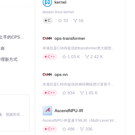
kernel
deepin linux kernel
33
16
C
PS赚钱技巧
ops-transformer
革命
本项目是CANN提供的transformer类大模型算子库，实现网络在NPU上加速计算。
1.03 K
2.42 K
C++
管理新方式
ops-nn
本项目是CANN提供的神经网络类计算算子库，实现网络在NPU上加速计算。
834
1.65 K
C++
AscendNPU-IR
MiniMax H3 是一个通用的全模态生成系统。它支持对由文本、图像、视频和音频组成的多模态上下文进行统一理解，并能生成分辨率高达 2K、时长可达 15 秒的带原生立体声音频的视频。得益于面向任务泛化的系统设计，H3 在预训练阶段就已具备广泛的多模态上下文理解与生成能力，能够出色地执行复杂的多模态指令。
AscendNPU-IR是基于MLIR（Multi-Level Intermediate Representation）构建的，面向昇腾亲和算子编译时使用的中间表示，提供昇腾完备表达能力，通过编译优化提升昇腾AI处理器计算效率，支持通过生态框架使能昇腾AI处理器与深度调优
496
336
C++