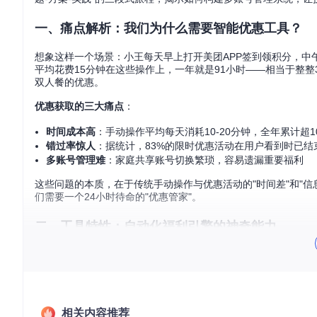
一、痛点解析：我们为什么需要智能优惠工具？
想象这样一个场景：小王每天早上打开美团APP签到领积分，
平均花费15分钟在这些操作上，一年就是91小时——相当于整整
双人餐的优惠。
优惠获取的三大痛点
：
时间成本高
：手动操作平均每天消耗10-20分钟，全年累计超1
错过率惊人
：据统计，83%的限时优惠活动在用户看到时已结
多账号管理难
：家庭共享账号切换繁琐，容易遗漏重要福利
这些问题的本质，在于传统手动操作与优惠活动的"时间差"和"信
们需要一个24小时待命的"优惠管家"。
二、工具特性：自动化福利引擎的神奇能力
如果把我们的数字生活比作一座房子，那么智能优惠工具就像是
家"究竟有哪些过人之处？
核心能力图谱
能力项
传统方式
自动化工具
相关内容推荐