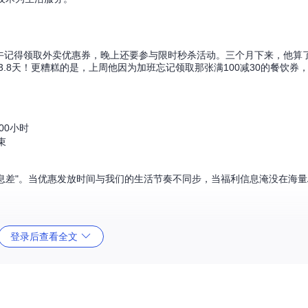
中午记得领取外卖优惠券，晚上还要参与限时秒杀活动。三个月下来，他算
3.8天！更糟糕的是，上周他因为加班忘记领取那张满100减30的餐饮券
00小时
束
息差"。当优惠发放时间与我们的生活节奏不同步，当福利信息淹没在海量
登录后查看全文
一位不知疲倦的管家。它不需要休息，不会忘记任务，更能同时处理多项工
提升幅度