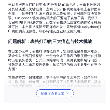
当财务报表在打印时变成"四分五裂"的单元格，当重要数据因
分页错误丢失关键信息，当精心设计的表格在纸张上变得面目
全非——这些打印乱象不仅影响工作效率，更可能导致决策失
误。Luckysheet作为功能强大的开源电子表格工具，提供了一
套完整的打印解决方案，让数字表格到纸质文档的转换变得精
准可控。本文将从实际应用痛点出发，系统解析Luckysheet打
印功能的实现原理、核心特性及企业级应用策略。
问题解析：表格打印的三大痛点与技术挑战
在日常办公中，表格打印看似简单，实则暗藏诸多技术难点。
某企业财务部门曾反馈，一份包含多工作表的季度报告在打印
时出现表头丢失、公式计算结果错误、跨页表格断裂等问题，
导致需要人工重新整理数据。这类问题的根源主要集中在三个
方面：
首先是
样式一致性难题
，电子表格中的复杂格式（如条件格
式、数据条、迷你图）在打印环境下往往无法准确还原。其次
是
内容适配挑战
，不同纸张尺寸和方向要求表格内容能够智能
调整，避免出现内容溢出或留白过多。最后是
多页协调问题
，
登录后查看全文
长表格需要在分页处保持数据完整性，关键表头需在每页重复
显示，这些都对打印逻辑提出了高要求。
Luckysheet通过插件化架构和精细化的打印控制，针对性地解