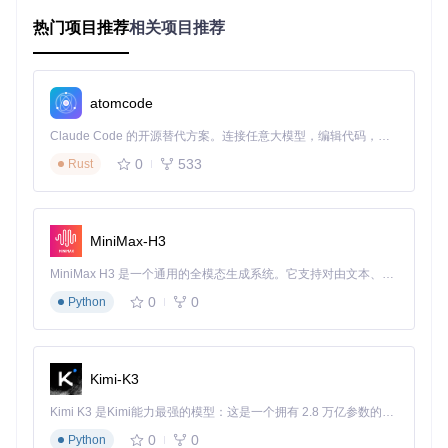
决了这些问题。其打印功能采用独立模块设计，既保证了核心
库的轻量化，又为打印功能提供了充足的扩展空间。
热门项目推荐
相关项目推荐
核心功能：Luckysheet打印系统的四大支柱
atomcode
1. 插件化架构与资源管理
Claude Code 的开源替代方案。连接任意大模型，编辑代码，运行命令，自动验证 — 全自动执行。用 Rust 构建，极致性能。 ｜ An open-source alternative to Claude Code. Connect any LLM, edit code, run commands, and verify changes — autonomously. Built in Rust for speed. Get Started
Luckysheet将打印功能设计为独立扩展插件，通过动态加载机
制实现资源按需加载。这种设计既避免了核心库体积膨胀，又
0
533
Rust
确保了打印功能的灵活升级。
核心逻辑：
src/expendPlugins/print/
MiniMax-H3
打印插件包含两个关键文件：plugin.js负责打印流程控制和API
实现，print.css则专门定义打印样式规则。当用户触发打印操
MiniMax H3 是一个通用的全模态生成系统。它支持对由文本、图像、视频和音频组成的多模态上下文进行统一理解，并能生成分辨率高达 2K、时长可达 15 秒的带原生立体声音频的视频。得益于面向任务泛化的系统设计，H3 在预训练阶段就已具备广泛的多模态上下文理解与生成能力，能够出色地执行复杂的多模态指令。
作时，系统通过
loadLinks
函数加载必要的样式资源，通过
se
riesLoadScripts
函数加载打印所需的脚本文件，形成完整
0
0
Python
的打印环境。
2. 精细化打印样式控制
Kimi-K3
打印样式的精准控制是保证打印效果的核心。Luckysheet通过
CSS媒体查询技术，为打印环境单独定义样式规则，确保电子
Kimi K3 是Kimi能力最强的模型：这是一个拥有 2.8 万亿参数的混合专家（MoE）模型，具备原生视觉理解能力，并支持 100 万 token 的上下文窗口。
表格在纸质媒介上的呈现效果与屏幕显示一致。
0
0
Python