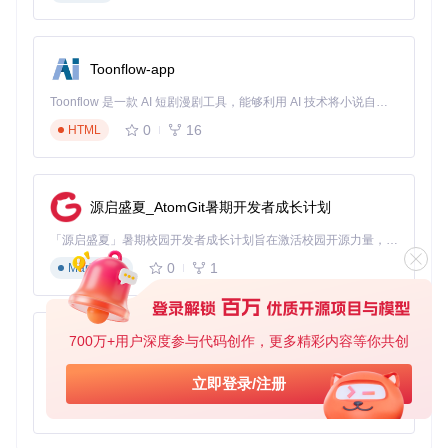
在print.css中，通过
@media print
媒体查询块隔离打印样
式，隐藏非打印内容，定义分页规则，设置表格元素的打印属
性。这种隔离设计使得打印样式的调整不会影响屏幕显示效
果，实现了"一份内容，两种呈现"的灵活控制。
Toonflow-app
3. 智能分页与内容适配
Toonflow 是一款 AI 短剧漫剧工具，能够利用 AI 技术将小说自动转化为剧本，并结合 AI 生成的图片和视频，实现高效的短剧创作。借助 Toonflow，可以轻松完成从文字到影像的全流程，让短剧制作变得更加智能与便捷。
面对长表格打印时的分页难题，Luckysheet实现了智能分页算
0
16
HTML
法。系统能够根据纸张尺寸和内容高度自动计算分页位置，避
免表格行被生硬截断。同时提供强制分页API，允许开发者在
特定位置插入分页符，确保数据的逻辑完整性。
源启盛夏_AtomGit暑期开发者成长计划
内容适配功能则通过缩放控制和宽度自适应技术，解决表格过
宽或过高的问题。用户可设置缩放比例，或启用"适应页面宽
「源启盛夏」暑期校园开发者成长计划旨在激活校园开源力量，通过积分激励、认证扶持、资源倾斜等形式，引导高校组织和开发者完成「入驻 — 建项目 — 做贡献 — 获认证 — 得资源」的完整闭环。无论你是想带领社团入驻平台的组织者，还是希望用代码贡献证明自己的开发者，都能在这里找到属于你的成长路径。
度"选项，让表格内容自动调整至最佳显示比例。
0
1
Markdown
4. 完整打印配置体系
Luckysheet提供了丰富的打印配置选项，满足不同场景的打印
需求：
700万+用户深度参与代码创作，更多精彩内容等你共创
AionUi
纸张规格设置：支持A4、Letter等标准纸张尺寸
免费、本地、开源的 24/7 全天候 Cowork 应用，以及适用于 Gemini CLI、Claude Code、Codex、OpenCode、Qwen Code、Goose CLI、Auggie 等的 OpenClaw | 🌟 喜欢就点star吧
立即登录/注册
打印方向控制：可切换纵向或横向打印
边距自定义：精确调整上、下、左、右页边距
0
6
TypeScript
页眉页脚配置：支持自定义文本内容和样式
打印范围选择：可指定打印当前工作表或全部工作表