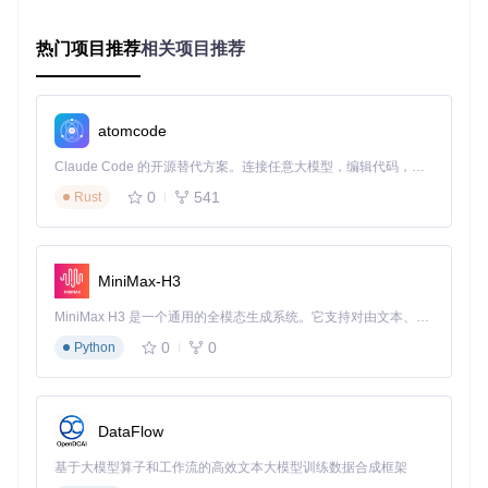
mkdir
 build && 
cd
 build  
# 创建构建目录
cmake ..  
# 生成项目文件，可添加-DCMAKE_BUILD_TYPE=Releas
热门项目推荐
make -j$(
nproc
相关项目推荐
)  
# 多线程编译，提升速度
sudo
 make install  
# 安装到系统路径
优势
：支持功能定制与源码级优化；
atomcode
局限
：需30分钟以上编译时间，依赖完整开发环境。
Claude Code 的开源替代方案。连接任意大模型，编辑代码，运行命令，自动验证 — 全自动执行。用 Rust 构建，极致性能。 ｜ An open-source alternative to Claude Code. Connect any LLM, edit code, run commands, and verify changes — autonomously. Built in Rust for speed. Get Started
Docker容器化部署
0
541
Rust
适用场景
：环境隔离、多版本测试
实施步骤
：
docker pull plotjuggler/plotjuggler:latest  
# 拉取官方镜像
MiniMax-H3
docker run -it --
rm
 \

  -v /tmp:/data \  
# 挂载数据目录
MiniMax H3 是一个通用的全模态生成系统。它支持对由文本、图像、视频和音频组成的多模态上下文进行统一理解，并能生成分辨率高达 2K、时长可达 15 秒的带原生立体声音频的视频。得益于面向任务泛化的系统设计，H3 在预训练阶段就已具备广泛的多模态上下文理解与生成能力，能够出色地执行复杂的多模态指令。
  -e DISPLAY=
$DISPLAY
 \  
# 转发显示
0
0
Python
  --net=host \  
# 网络配置，如需访问本地服务
  plotjuggler/plotjuggler  
# 启动容器
优势
：环境一致性高，支持多版本并行测试；
DataFlow
局限
：图形性能略有损耗，需配置X11转发。
基于大模型算子和工作流的高效文本大模型训练数据合成框架
AppImage便携部署