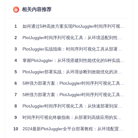
统提供基础图形库
源码编译
：需安装Qt 5.12+开发环境、CMake 3.10+构建工
相关内容推荐
具链及C++17兼容编译器
容器化部署
：仅需Docker引擎支持，无需在主机系统安装
1
如何通过5种高效方案实现PlotJuggler时间序列可视化工具的快速部署与实战优化
依赖
2
PlotJuggler时间序列可视化工具：从环境适配到性能优化的全流程部署指南
选择最优部署方案
3
PlotJuggler实战指南：时间序列可视化工具从部署到性能优化全流程
五种部署方式深度对比
预编译二进制包
4
掌握PlotJuggler：从环境搭建到性能优化的5种实战方案
适用场景
：快速部署、生产环境使用
5
PlotJuggler部署实战：从环境诊断到效能优化的决策指南
实施步骤
：从官方渠道获取对应系统的安装包，Windows系统
通过安装向导完成配置，Linux系统可直接解压运行。
6
5种强力部署方案：PlotJuggler时间序列可视化工具从环境配置到性能调优的完整指南
优势
：部署速度快（5分钟内完成），适合非开发用户；
局限
：定制化程度低，无法修改源码。
7
5种强力部署方案：PlotJuggler时间序列可视化工具从环境配置到性能调优的完整指南
源码编译部署
8
PlotJuggler时间序列可视化工具：从快速部署到深度优化的全流程指南
适用场景
：功能定制、插件开发
实施步骤
：
9
时间序列可视化终极指南：从部署到高级应用的实战秘籍
10
2024最新PlotJuggler全平台部署教程：从环境配置到高级应用技巧
git 
clone
 https://gitcode.com/gh_mirrors/pl/PlotJuggler  
cd