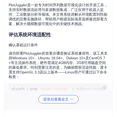
PlotJuggler是一款专为时间序列数据可视化设计的开源工具，
支持实时数据流处理与多源数据集成，广泛应用于机器人监
控、工业数据分析等领域。本文将系统讲解从环境配置到性能
调优的完整实施路径，帮助用户根据实际场景选择最优部署方
案，解决大规模数据可视化中的关键技术挑战。
评估系统环境适配性
确认基础运行条件
成功部署PlotJuggler的首要步骤是验证系统兼容性。该工具支
持Windows 10+、Ubuntu 18.04+、Debian 10+及CentOS 7
+等主流操作系统，硬件需满足4GB内存、2GB可用磁盘空间
的最低要求。特别需要注意的是，为确保图形渲染性能，显卡
需支持OpenGL 3.3及以上版本——Linux用户可通过以下命令
检查：
glxinfo | grep 
"OpenGL version"
# 查看OpenGL支持版本
梳理依赖组件需求
登录后查看全文
不同部署方式对系统环境有差异化要求：
预编译包/AppImage
：已包含大部分运行时依赖，仅需系