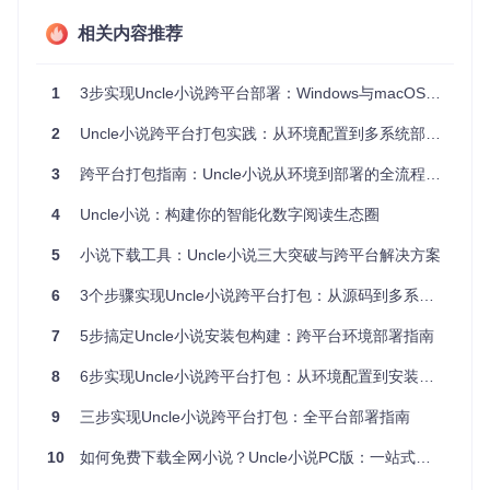
环境检测：必备工具校验流程
相关内容推荐
在开始打包前，需确保系统已安装以下工具：
JDK（Java开发工具包，版本需11以上）：提供Java程序
1
3步实现Uncle小说跨平台部署：Windows与macOS安装包构建指南
编译与运行环境
Gradle 7.0+：项目构建自动化工具
2
Uncle小说跨平台打包实践：从环境配置到多系统部署的完整指南
Git：版本控制工具，用于获取项目源码
3
跨平台打包指南：Uncle小说从环境到部署的全流程解析
通过以下命令验证工具是否安装成功：
4
Uncle小说：构建你的智能化数字阅读生态圈
# 检查JDK版本
5
小说下载工具：Uncle小说三大突破与跨平台解决方案
java -version  
# 需显示11.0.0以上版本
6
3个步骤实现Uncle小说跨平台打包：从源码到多系统安装包
# 检查Gradle版本
gradle -v      
# 需显示7.0以上版本
7
5步搞定Uncle小说安装包构建：跨平台环境部署指南
# 检查Git版本
git --version  
# 任意版本均可
8
6步实现Uncle小说跨平台打包：从环境配置到安装包制作全指南
源码获取：项目克隆与目录结构解析
9
三步实现Uncle小说跨平台打包：全平台部署指南
使用Git克隆项目仓库：
10
如何免费下载全网小说？Uncle小说PC版：一站式阅读神器全攻略 📚