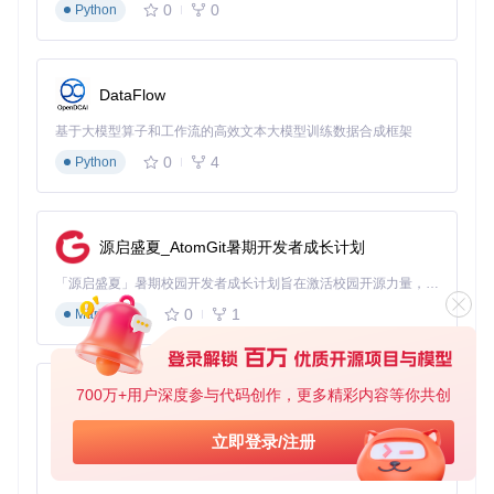
0
0
Python
注意：Windows打包需要Inno Setup工具支持，需提前安
装并配置环境变量。相关配置模板位于
app/packager/in
no-setup/
目录。
DataFlow
Windows打包流程由
WindowsPackager.java
类实现，主要
步骤包括：
基于大模型算子和工作流的高效文本大模型训练数据合成框架
编译项目并创建可执行JAR文件
0
4
Python
生成EXE格式启动器
构建MSI安装包
生成ZIP压缩分发包
源启盛夏_AtomGit暑期开发者成长计划
最终产物位于
build/packages/
目录，包含多种格式的安装
文件。
「源启盛夏」暑期校园开发者成长计划旨在激活校园开源力量，通过积分激励、认证扶持、资源倾斜等形式，引导高校组织和开发者完成「入驻 — 建项目 — 做贡献 — 获认证 — 得资源」的完整闭环。无论你是想带领社团入驻平台的组织者，还是希望用代码贡献证明自己的开发者，都能在这里找到属于你的成长路径。
0
1
Markdown
MacOS平台打包：DMG与PKG镜像构建
目标：创建符合MacOS应用标准的安装镜像
MacOS平台打包通过以下命令执行：
700万+用户深度参与代码创作，更多精彩内容等你共创
py-xiaozhi
# 构建MacOS平台安装包
基于Python的Xiaozhi AI，适用于想要完整Xiaozhi体验而无需拥有专用硬件的用户。
立即登录/注册
0
1
Python