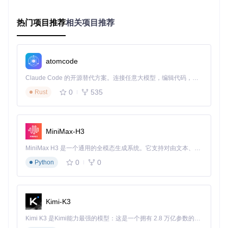
git 
clone
cd
热门项目推荐
相关项目推荐
项目核心打包相关目录结构：
buildSrc/src/main/java/com/unclezs/novel/app/
atomcode
packager/
：包含跨平台打包核心逻辑
app/app.gradle
：定义打包任务配置
Claude Code 的开源替代方案。连接任意大模型，编辑代码，运行命令，自动验证 — 全自动执行。用 Rust 构建，极致性能。 ｜ An open-source alternative to Claude Code. Connect any LLM, edit code, run commands, and verify changes — autonomously. Built in Rust for speed. Get Started
app/packager/
：存放打包所需资源文件
0
535
Rust
平台适配指南：系统专属打包方案
Windows平台打包：EXE与MSI安装包构建
目标：生成适用于Windows系统的可执行安装程序
MiniMax-H3
Windows平台提供32位和64位两种打包任务，分别对应不同
MiniMax H3 是一个通用的全模态生成系统。它支持对由文本、图像、视频和音频组成的多模态上下文进行统一理解，并能生成分辨率高达 2K、时长可达 15 秒的带原生立体声音频的视频。得益于面向任务泛化的系统设计，H3 在预训练阶段就已具备广泛的多模态上下文理解与生成能力，能够出色地执行复杂的多模态指令。
架构的系统：
0
0
Python
# 构建64位Windows安装包（推荐现代系统使用）
./gradlew app:packageWin64

Kimi-K3
# 构建32位Windows安装包（兼容旧系统）
Kimi K3 是Kimi能力最强的模型：这是一个拥有 2.8 万亿参数的混合专家（MoE）模型，具备原生视觉理解能力，并支持 100 万 token 的上下文窗口。