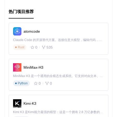
会，特别是对于那些对底层技术充满好奇的心灵。尽管在实用
性上可能不敌传统库，但其在探索、学习和技术演示方面展现
热门项目推荐
出的独特价值不容忽视。如果你想在乐趣中学习，或者仅仅是
寻找技术世界的奇思妙想，那么
愚蠢的分配器
绝对值得一试。
atomcode
Claude Code 的开源替代方案。连接任意大模型，编辑代码，运行命令，自动验证 — 全自动执行。用 Rust 构建，极致性能。 ｜ An open-source alternative to Claude Code. Connect any LLM, edit code, run commands, and verify changes — autonomously. Built in Rust for speed. Get Started
0
535
Rust
MiniMax-H3
MiniMax H3 是一个通用的全模态生成系统。它支持对由文本、图像、视频和音频组成的多模态上下文进行统一理解，并能生成分辨率高达 2K、时长可达 15 秒的带原生立体声音频的视频。得益于面向任务泛化的系统设计，H3 在预训练阶段就已具备广泛的多模态上下文理解与生成能力，能够出色地执行复杂的多模态指令。
0
0
Python
Kimi-K3
Kimi K3 是Kimi能力最强的模型：这是一个拥有 2.8 万亿参数的混合专家（MoE）模型，具备原生视觉理解能力，并支持 100 万 token 的上下文窗口。