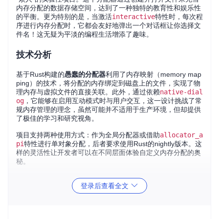
内存分配的数据存储空间，达到了一种独特的教育性和娱乐性
的平衡。更为特别的是，当激活
interactive
特性时，每次程
序进行内存分配时，它都会友好地弹出一个对话框让你选择文
件名！这无疑为平淡的编程生活增添了趣味。
技术分析
基于Rust构建的
愚蠢的分配器
利用了内存映射（memory map
ping）的技术，将分配的内存绑定到磁盘上的文件，实现了物
理内存与虚拟文件的直接关联。此外，通过依赖
native-dial
og
，它能够在启用互动模式时与用户交互，这一设计挑战了常
规内存管理的理念，虽然可能并不适用于生产环境，但却提供
了极佳的学习和研究视角。
项目支持两种使用方式：作为全局分配器或借助
allocator_a
pi
特性进行单对象分配，后者要求使用Rust的nightly版本。这
样的灵活性让开发者可以在不同层面体验自定义内存分配的奥
秘。
应用场景与技术展望
登录后查看全文
尽管
愚蠢的分配器
自称为“垃圾”，但其应用潜力在于教学和内
存在线检查。对于学习内存管理机制的学生来说，通过观察实