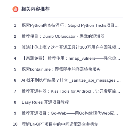
际的文件来理解分配、释放等过程变得直观且有趣。开发者也
能借此工具，暂停执行，使用十六进制编辑器检查分配状态，
相关内容推荐
深入了解Rust对象在内存中的布局。
其独特的应用场景还包括测试和调试，尤其是想要可视化内存
1
探索Python的奇技淫巧：Stupid Python Tricks项目解析与推荐
布局而无需复杂的调试工具时。通过修改分配文件的内容，开
发者甚至能进行非传统意义上的“调试实验”，虽需谨慎操作以
2
推荐项目：Dumb Obfuscator - 愚蠢的混淆器
防程序异常，但这无疑拓宽了探索内存行为的新途径。
3
算法让你上瘾？这个开源工具让300万用户夺回视频自由
项目特点
4
【亲测免费】 推荐使用：nmap_vulners——强化你的网络扫描利器
独特记忆管理
：通过文件系统实现内存分配，提供了一种非
常规的存储视角。
5
探索kontain.me：即需即生的容器镜像服务
交互式体验
：特有的互动模式，增加了开发的乐趣和教育价
值。
6
AI 找不到执行结果？排查 _sanitize_api_messages 首尾空格引发的血案
教育与实验性
：适合用于教学和深入理解内存管理原理，以
7
推荐开源神器：Kiss Tools for Android，让开发更简单！
及Rust的内存模型。
源码可读性强
：项目小而精，是学习Rust系统编程的绝佳案
8
Easy Rules 开源项目教程
例。
警示与创新共存
：明确声明其非专业用途，但鼓励实验精神
9
推荐开源项目：Go-Web——用Go构建现代Web应用的优雅之道
和错误发现。
10
理解Lit-GPT项目中的中间适配器合并机制
总之，“愚蠢的分配器”以其古怪而又巧妙的设计，不仅向我们
展示了内存分配的另一面，也为开发者提供了宝贵的实践机