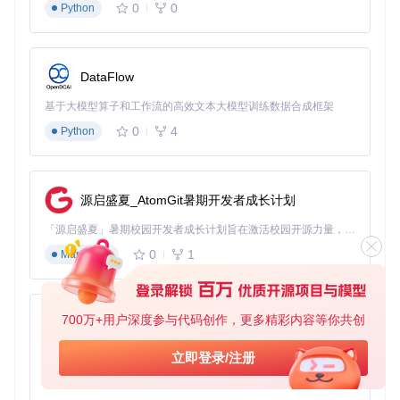
0
0
Python
DataFlow
基于大模型算子和工作流的高效文本大模型训练数据合成框架
0
4
Python
源启盛夏_AtomGit暑期开发者成长计划
「源启盛夏」暑期校园开发者成长计划旨在激活校园开源力量，通过积分激励、认证扶持、资源倾斜等形式，引导高校组织和开发者完成「入驻 — 建项目 — 做贡献 — 获认证 — 得资源」的完整闭环。无论你是想带领社团入驻平台的组织者，还是希望用代码贡献证明自己的开发者，都能在这里找到属于你的成长路径。
0
1
Markdown
700万+用户深度参与代码创作，更多精彩内容等你共创
py-xiaozhi
基于Python的Xiaozhi AI，适用于想要完整Xiaozhi体验而无需拥有专用硬件的用户。
立即登录/注册
0
1
Python