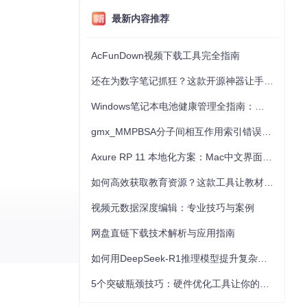
最新内容推荐
AcFunDown视频下载工具完全指南
还在为数字笔记抓狂？这款开源神器让手写批注效率提升300%
Windows笔记本电池健康管理全指南：从根源解决电池损耗问题
gmx_MMPBSA分子间相互作用索引错误的深度诊断与解决
Axure RP 11 本地化方案：Mac中文界面优化与原型设计工具汉化全指南
如何高效获取教育资源？这款工具让教材下载效率提升80%
视频元数据深度编辑：专业技巧与案例
网盘直链下载技术解析与应用指南
如何用DeepSeek-R1推理模型提升复杂任务解决能力：完整指南
5个突破瓶颈技巧：硬件优化工具让你的电脑性能提升30%