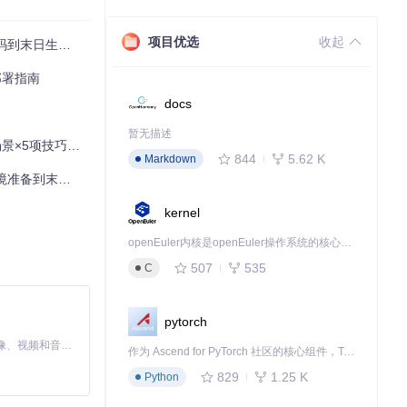
项目优选
收起
存的3步通关秘籍
戏部署指南
docs
暂无描述
×5项技巧完全攻略
844
5.62 K
Markdown
境准备到末日生存
kernel
openEuler内核是openEuler操作系统的核心，既是系统性能与稳定性的基石，也是连接处理器、设备与服务的桥梁。
507
535
C
pytorch
MiniMax H3 是一个通用的全模态生成系统。它支持对由文本、图像、视频和音频组成的多模态上下文进行统一理解，并能生成分辨率高达 2K、时长可达 15 秒的带原生立体声音频的视频。得益于面向任务泛化的系统设计，H3 在预训练阶段就已具备广泛的多模态上下文理解与生成能力，能够出色地执行复杂的多模态指令。
作为 Ascend for PyTorch 社区的核心组件，TorchNPU 是昇腾专为 PyTorch 打造的深度学习适配插件，使 PyTorch 框架能够直接调用昇腾 NPU，为开发者提供昇腾 AI 处理器的超强算力。
829
1.25 K
Python