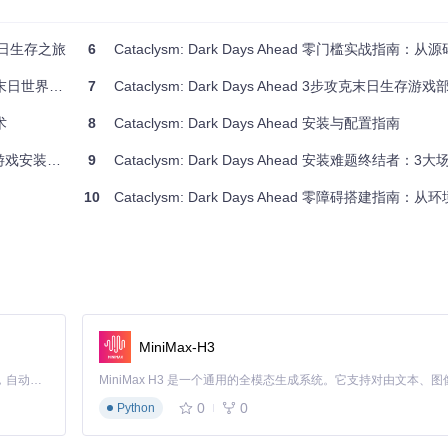
第一个夜晚因准备不足而失败。
丧尸，还有因疲劳和恐惧导致的判断力下降。
开启末日生存之旅
6
Cataclysm: Dark Days Ahead 零门槛实战指南：从源码到末日生
资源。保持冷静，规划每一步行动。"
世界生存指南
7
Cataclysm: Dark Days Ahead 3步攻克末日生存游
术
8
Cataclysm: Dark Days Ahead 安装与配置指南
戏安装全指南
9
Cataclysm: Dark Days Ahead 安装难题终结者：3大场景
置需要权衡多重因素：
10
Cataclysm: Dark Days Ahead 零障碍搭建指南：从环
MiniMax-H3
Claude Code 的开源替代方案。连接任意大模型，编辑代码，运行命令，自动验证 — 全自动执行。用 Rust 构建，极致性能。 ｜ An open-source alternative to Claude Code. Connect any LLM, edit code, run commands, and verify changes — autonomously. Built in Rust for speed. Get Started
0
0
Python