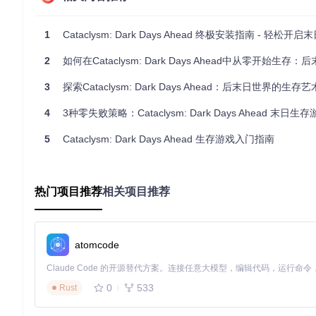
最初的一周将决定你的生存命运。根据统计，76%的新手玩家在
末日警告
：永远不要在夜间无准备地外出！黑暗中潜伏的不仅是
1
Cataclysm: Dark Days Ahead 终极安装指南 - 轻松
生存大师箴言
："恐惧会消耗你的理智，而理智是废土中最稀缺的
2
如何在Cataclysm: Dark Days Ahead中从零开始生存：后末日
末日生存第二阶段：安全屋打造与资源管理
3
探索Cataclysm: Dark Days Ahead：后末日世界的生存艺
安全屋选址三要素：防御、资源与隐蔽性
4
3种零失败策略：Cataclysm: Dark Days Ahead 末日生存游
一个稳固的安全屋是长期生存的基石。在CDDA中，选择基地位
5
Cataclysm: Dark Days Ahead 生存游戏入门指南
水源接近度
：距离水源超过500米将大幅增加生存难度
视野优势
：选择二楼或高地建筑，扩大警戒范围
易守难攻
：优先考虑只有单一入口的建筑结构
热门项目推荐
相关项目推荐
废土资源经济学：从匮乏到富足
atomcode
资源管理是末日生存的核心挑战。建立合理的资源优先级体系：
生存资源优先级金字塔
0
533
Rust
基础层：清洁水源、可食用食物、急救用品