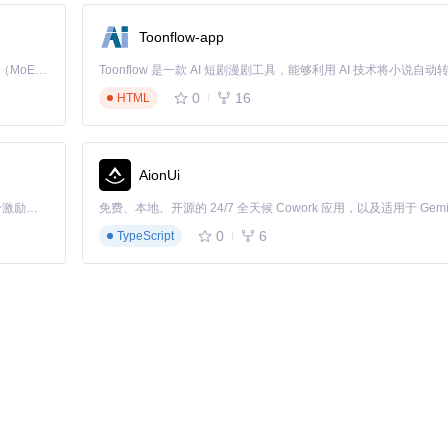
Toonflow-app
Kimi K3 是Kimi能力最强的模型：这是一个拥有 2.8 万亿参数的混合专家（MoE）模型，具备原生视觉理解能力，并支持 100 万 token 的上下文窗口。
0
16
HTML
储备，季节性资源保持3个月缓冲
AionUi
「源启盛夏」暑期校园开发者成长计划旨在激活校园开源力量，通过积分激励、认证扶持、资源倾斜等形式，引导高校组织和开发者完成「入驻 — 建项目 — 做贡献 — 获认证 — 得资源」的完整闭环。无论你是想带领社团入驻平台的组织者，还是希望用代码贡献证明自己的开发者，都能在这里找到属于你的成长路径。
0
6
TypeScript
屋都是一次生死赌博。
装备等级达到"坚固"以上再尝试进入。
略：