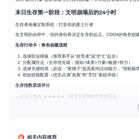
末日生存第一阶段：文明崩塌后的24小时
生存者画像定制系统：打造你的废土行者
在文明的余烬中，你的身份将决定生存的起点。CDDA的角色创
生存行动卡：角色创建流程
选择职业模板（推荐新手从"拾荒者"或"护士"起步）
分配属性点（生存优先级：感知>体质>力量>敏捷>智力）
选择关键特质（必选："夜猫子"提高夜间活动能力，"强韧肠
初始技能配置（优先点满"急救"和"烹饪"基础等级）
生存指数星级评分
自定义角色 ★★★★★（最适合有策略思维的玩家）
随机角色 ★★★☆☆（适合喜欢惊喜和挑战的玩家）
快速开始 ★★☆☆☆（仅推荐熟悉系统的老手）
新手生存七日法则：从恐慌到稳定
相关内容推荐