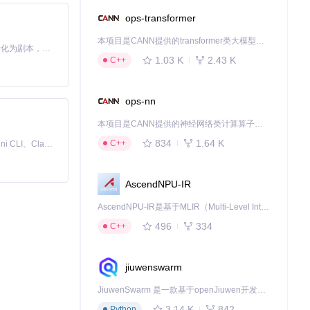
ops-transformer
本项目是CANN提供的transformer类大模型算子库，实现网络在NPU上加速计算。
Toonflow 是一款 AI 短剧漫剧工具，能够利用 AI 技术将小说自动转化为剧本，并结合 AI 生成的图片和视频，实现高效的短剧创作。借助 Toonflow，可以轻松完成从文字到影像的全流程，让短剧制作变得更加智能与便捷。
1.03 K
2.43 K
C++
ops-nn
本项目是CANN提供的神经网络类计算算子库，实现网络在NPU上加速计算。
834
1.64 K
C++
免费、本地、开源的 24/7 全天候 Cowork 应用，以及适用于 Gemini CLI、Claude Code、Codex、OpenCode、Qwen Code、Goose CLI、Auggie 等的 OpenClaw | 🌟 喜欢就点star吧
AscendNPU-IR
AscendNPU-IR是基于MLIR（Multi-Level Intermediate Representation）构建的，面向昇腾亲和算子编译时使用的中间表示，提供昇腾完备表达能力，通过编译优化提升昇腾AI处理器计算效率，支持通过生态框架使能昇腾AI处理器与深度调优
496
334
C++
jiuwenswarm
JiuwenSwarm 是一款基于openJiuwen开发的智能AI Agent，它能够将大语言模型的强大能力，通过你日常使用的各类通讯应用，直接延伸至你的指尖。
3.14 K
842
Python