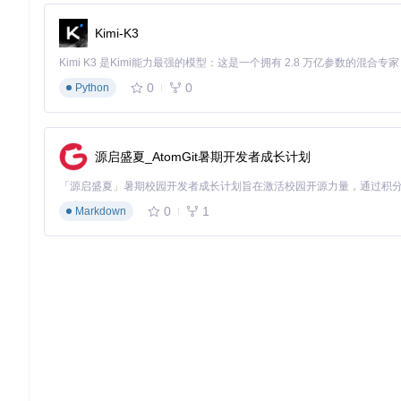
安全层：简易武器、防御装备、燃料
发展层：工具、种子、制造材料
Kimi-K3
舒适层：书籍、娱乐物品、奢侈品
生存行动卡：高效资源收集
0
0
Python
制定每日探索半径（初始不超过800米）
使用标记系统记录资源点位置
建立资源分类存储系统
实施"333法则"：重要资源保持3天用量，常用资源保持3周
源启盛夏_AtomGit暑期开发者成长计划
末日生存第三阶段：废土探索与文明重建
0
1
Markdown
探索风险评估：何时冒险，何时撤退
随着生存状态的稳定，扩大探索范围成为必然。但每次远离安全
探索风险计算公式
：区域危险度×时间系数×装备评分=生存概率
末日警告
：废弃医院和实验室的危险度是普通区域的3-5倍，建议
多场景生存策略：适应废土的多样性
废土世界充满了不同的环境挑战，每种场景都需要特定的生存策