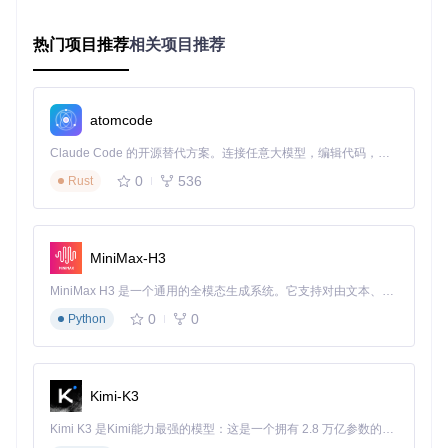
Fun_VACE_module_A14B_HIGH_fp8_e4m3fn_scaled_
KJ.safetensors）增强视频动态效果
热门项目推荐
相关项目推荐
环境隔离建议使用Python虚拟环境，避免依赖冲突：
atomcode
source
 venv/bin/activate  
# Linux/Mac
venv\Scripts\activate     
# Windows
Claude Code 的开源替代方案。连接任意大模型，编辑代码，运行命令，自动验证 — 全自动执行。用 Rust 构建，极致性能。 ｜ An open-source alternative to Claude Code. Connect any LLM, edit code, run commands, and verify changes — autonomously. Built in Rust for speed. Get Started
0
536
Rust
插件选择需特别注意版本兼容性，Wan 2.2要求配套Wrapper
插件版本≥v1.3.0，旧版本会导致节点加载失败。建议通过Co
mfyUI插件管理器搜索"WanVideo Wrapper"并选择最新稳定
版。
MiniMax-H3
如何一步步完成部署实施？
MiniMax H3 是一个通用的全模态生成系统。它支持对由文本、图像、视频和音频组成的多模态上下文进行统一理解，并能生成分辨率高达 2K、时长可达 15 秒的带原生立体声音频的视频。得益于面向任务泛化的系统设计，H3 在预训练阶段就已具备广泛的多模态上下文理解与生成能力，能够出色地执行复杂的多模态指令。
0
0
按照"基础框架→模型配置→插件集成"的步骤操作，即使是新
Python
手也能在1小时内完成部署。以下是经过验证的详细实施流
程：
1. 基础框架安装
Kimi-K3
首先克隆项目仓库并安装依赖：
Kimi K3 是Kimi能力最强的模型：这是一个拥有 2.8 万亿参数的混合专家（MoE）模型，具备原生视觉理解能力，并支持 100 万 token 的上下文窗口。