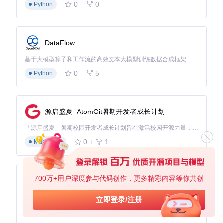
0
0
Python
git 
clone
cd
 WanVideo_comfy_fp8_scaled

2. 模型文件配置
DataFlow
根据硬件条件选择合适的模型文件，以5B fp8版本为例：
基于大模型算子和工作流的高效文本大模型训练数据合成框架
0
5
Python
进入TI2V目录，找到Wan2_2-TI2V-5B_fp8_e4m3fn_scal
ed_KJ.safetensors
将文件复制到ComfyUI的models/checkpoints目录
确保文件名包含"wan2.2"和"fp8"标识，便于节点识别
源启盛夏_AtomGit暑期开发者成长计划
3. 插件安装与验证
启动ComfyUI后进入插件市场
「源启盛夏」暑期校园开发者成长计划旨在激活校园开源力量，通过积分激励、认证扶持、资源倾斜等形式，引导高校组织和开发者完成「入驻 — 建项目 — 做贡献 — 获认证 — 得资源」的完整闭环。无论你是想带领社团入驻平台的组织者，还是希望用代码贡献证明自己的开发者，都能在这里找到属于你的成长路径。
搜索并安装"WanVideo Wrapper"（版本≥v1.3.0）
0
1
Markdown
重启ComfyUI，检查节点面板是否出现"WanVideoLoade
r"节点
如何验证部署效果并优化参数？
700万+用户深度参与代码创作，更多精彩内容等你共创
py-xiaozhi
部署完成后如何判断系统是否正常工作？通过标准测试案例验
基于Python的Xiaozhi AI，适用于想要完整Xiaozhi体验而无需拥有专用硬件的用户。
立即登录/注册
证并优化参数，是确保生成效果的关键步骤。
0
1
Python
基础验证案例