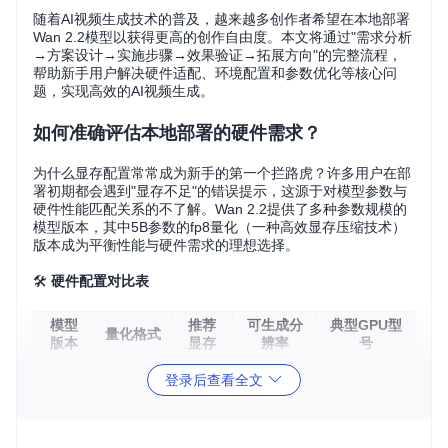
随着AI视频生成技术的普及，越来越多创作者希望在本地部署
Wan 2.2模型以获得更高的创作自由度。本文将通过"需求分析
→方案设计→实施步骤→效果验证→拓展方向"的完整流程，
帮助新手用户解决硬件适配、环境配置和参数优化等核心问
题，实现高效的AI视频生成。
如何准确评估本地部署的硬件需求？
为什么显存配置常常成为新手的第一个拦路虎？许多用户在部
署初期都会遇到"显存不足"的错误提示，这源于对模型参数与
硬件性能匹配关系的不了解。Wan 2.2提供了多种参数规模的
模型版本，其中5B参数的fp8量化（一种高效显存压缩技术）
版本成为平衡性能与硬件需求的理想选择。
🛠️
硬件配置对比表
模型
推荐
可生成分
典型GPU型
量化格式
版本
显存
辨率
号
fp8_e4m
480p-720
RTX 3060/4
登录后查看全文
5B
8GB
3fn
p
060
fp8_e5m
720p-108
RTX 3080/4
14B
12GB
2
0p
070