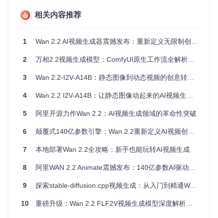
RTX 4090/A
14B
bf16
24GB
1080p
100
相关内容推荐
实际测试表明，在8GB显存配置下，5B fp8模型生成10秒720
p视频（24fps）时显存占用约6.5GB，预留1.5GB余量可避免
1
Wan 2.2 AI视频生成器震撼发布：重新定义无限制创意内容生产
卡顿。若使用14B模型，即使采用fp8量化，也需要至少12GB
显存才能稳定运行。对于硬件条件有限的用户，建议从5B版本
2
万相2.2视频生成模型：ComfyUI原生工作流全解析，8GB显存即可玩转影视级创作
起步，优先保证生成稳定性。
3
Wan 2.2-I2V-A14B：静态图像到动态视频的创意转化解决方案
如何设计高效的模型部署方案？
4
Wan 2.2 I2V-A14B：让静态图像动起来的AI视频生成引擎
面对众多模型文件和配置选项，如何制定清晰的部署策略？合
5
阿里开源力作Wan 2.2：AI视频生成领域的革命性突破
理的方案设计应包括模型选型、环境隔离和插件适配三个核心
环节，确保系统资源利用最大化。
6
颠覆式140亿参数引擎：Wan 2.2重新定义AI视频创作生产力
📊
模型选型决策树
7
本地部署Wan 2.2全攻略：新手也能玩转AI视频生成
显存≤8GB：选择5B fp8_e4m3fn版本（如TI2V目录下的W
8
阿里WAN 2.2 Animate震撼发布：140亿参数AI驱动影视级角色动画革新
an2_2-TI2V-5B_fp8_e4m3fn_scaled_KJ.safetensors）
显存12-16GB：选择14B fp8_e5m2版本（如I2V目录下的
9
探索stable-diffusion.cpp视频生成：从入门到精通Wan模型全流程应用指南
Wan2_1-I2V-14B-720p_fp8_e5m2_scaled_KJ.safetenso
rs）
10
重磅升级：Wan 2.2 FLF2V视频生成模型深度解析——ComfyUI无缝集成与创作全指南
专业创作需求：搭配VACE模块（VACE目录下的Wan2_2_