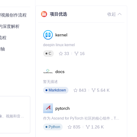
项目优选
收起
塑视频创作流程
增的深度解析
kernel
流程
deepin linux kernel
间轴
33
16
C
docs
暂无描述
843
5.64 K
Markdown
pytorch
MiniMax H3 是一个通用的全模态生成系统。它支持对由文本、图像、视频和音频组成的多模态上下文进行统一理解，并能生成分辨率高达 2K、时长可达 15 秒的带原生立体声音频的视频。得益于面向任务泛化的系统设计，H3 在预训练阶段就已具备广泛的多模态上下文理解与生成能力，能够出色地执行复杂的多模态指令。
作为 Ascend for PyTorch 社区的核心组件，TorchNPU 是昇腾专为 PyTorch 打造的深度学习适配插件，使 PyTorch 框架能够直接调用昇腾 NPU，为开发者提供昇腾 AI 处理器的超强算力。
835
1.26 K
Python