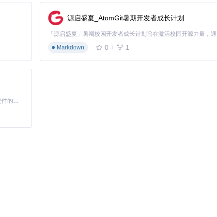
o.md
源启盛夏_AtomGit暑期开发者成长计划
0
1
Markdown
r可以完美解决这个问题：
基于Python的Xiaozhi AI，适用于想要完整Xiaozhi体验而无需拥有专用硬件的用户。
用GPU加速：