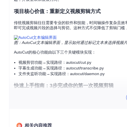
项目核心价值：重新定义视频剪辑方式
传统视频剪辑往往需要专业的软件和技能，时间轴操作复杂且效率
即可完成视频片段的选择与剪切。这种方式不仅降低了剪辑门槛
图：AutoCut文本编辑界面，显示如何通过标记文本来选择视频
AutoCut的核心功能由以下三个关键模块实现：
视频剪切功能→实现路径：autocut/cut.py
字幕生成功能→实现路径：autocut/transcribe.py
文件夹监听功能→实现路径：autocut/daemon.py
快速上手指南：3步完成你的第一次视频剪辑
环境准备：如何解决依赖安装难题？
很多用户在安装软件时常常被各种依赖问题困扰。AutoCut提
# Ubuntu/Debian系统
sudo
 apt update && 
sudo
 apt install python3 python3-pip 
相关内容推荐