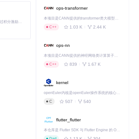
ops-transformer
本项目是CANN提供的transformer类大模型算子库，实现网络在NPU上加速计算。
「源启盛夏」暑期校园开发者成长计划旨在激活校园开源力量，通过积分激励、认证扶持、资源倾斜等形式，引导高校组织和开发者完成「入驻 — 建项目 — 做贡献 — 获认证 — 得资源」的完整闭环。无论你是想带领社团入驻平台的组织者，还是希望用代码贡献证明自己的开发者，都能在这里找到属于你的成长路径。
1.03 K
2.44 K
C++
ops-nn
本项目是CANN提供的神经网络类计算算子库，实现网络在NPU上加速计算。
839
1.67 K
C++
kernel
openEuler内核是openEuler操作系统的核心，既是系统性能与稳定性的基石，也是连接处理器、设备与服务的桥梁。
507
540
C
flutter_flutter
本仓库是 Flutter SDK 与 Flutter Engine 的 OpenHarmony 适配版本，由 CPF-Flutter 团队维护。开发者可使用熟悉的 Flutter 技术栈开发 OpenHarmony 应用，3.35.7 及以后的适配版本可基于本仓库源码构建支持 OpenHarmony 的 Flutter Engine。
1.13 K
304
Dart