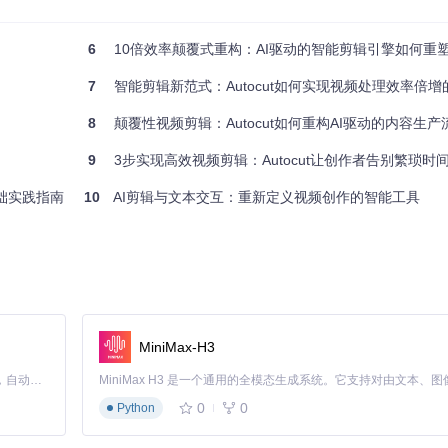
6
10倍效率颠覆式重构：AI驱动的智能剪辑引擎如何重
7
智能剪辑新范式：Autocut如何实现视频处理效率倍
8
颠覆性视频剪辑：Autocut如何重构AI驱动的内容生产
9
3步实现高效视频剪辑：Autocut让创作者告别繁琐时


基础实践指南
10
AI剪辑与文本交互：重新定义视频创作的智能工具
MiniMax-H3
Claude Code 的开源替代方案。连接任意大模型，编辑代码，运行命令，自动验证 — 全自动执行。用 Rust 构建，极致性能。 ｜ An open-source alternative to Claude Code. Connect any LLM, edit code, run commands, and verify changes — autonomously. Built in Rust for speed. Get Started
0
0
deo.mp4
Python