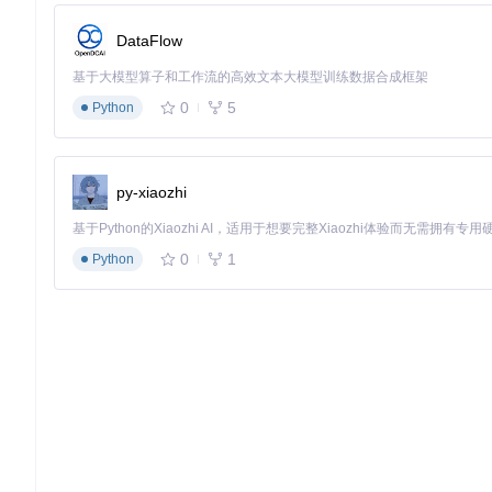
执行命令生成剪辑后的视频：
autocut --edit your_vide
DataFlow
进阶配置方案：如何根据需求优化AutoCut？
基于大模型算子和工作流的高效文本大模型训练数据合成框架
Docker部署：如何确保环境一致性？
0
5
Python
在不同机器上部署时，环境差异可能导致各种问题。使用Docke
# 构建Docker镜像
py-xiaozhi
docker build -t autocut .

# 运行容器并映射视频目录
docker run -it --
rm
0
1
Python
GPU加速：如何提升视频处理速度？
处理大型视频时速度太慢？如果你的电脑有Nvidia显卡，可以使
# 构建GPU版本镜像
docker build -f Dockerfile.cuda -t autocut-gpu .

# 运行GPU加速容器
docker run --gpus all -it --
rm
自动化工作流：如何设置文件夹监听自动处理视频？