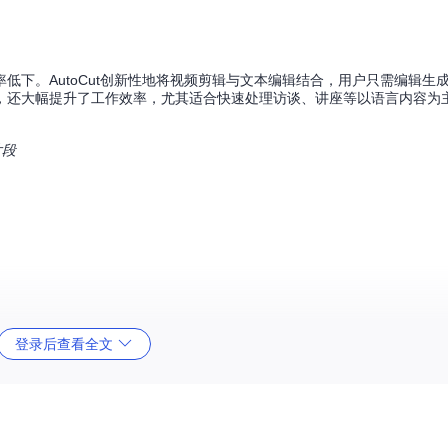
低下。AutoCut创新性地将视频剪辑与文本编辑结合，用户只需编辑生
，还大幅提升了工作效率，尤其适合快速处理访谈、讲座等以语言内容为
片段
登录后查看全文
供了简单的依赖安装方案，只需执行以下命令：
ffmpeg
