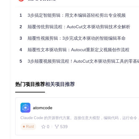
# 创建并激活虚拟环境
1
3步搞定智能剪辑：用文本编辑器轻松剪出专业视频
source
2
颠覆传统剪辑流程：AutoCut文本驱动剪辑技术全解析
安装部署：如何快速获取并安装AutoCut？
担心部署过程复杂？只需三步即可完成AutoCut的安装：
3
颠覆性视频剪辑：3步完成文本驱动的智能编辑革命
4
颠覆性文本驱动剪辑：Autocut重新定义视频创作流程
# 克隆项目仓库
git 
clone
 https://gitcode.com/GitHub_Trending/au/autocut
5
3步颠覆视频剪辑流程！AutoCut文本驱动剪辑工具的零
# 进入项目目录并安装
cd
 autocut

pip install .

热门项目推荐
相关项目推荐
# 验证安装是否成功
autocut --
help
首次使用：如何用文本编辑完成视频剪辑？
atomcode
不知道如何开始你的第一次剪辑？按照以下简单步骤操作：
0
539
运行AutoCut处理视频文件：
Rust
autocut /path/to/your/vi
在生成的Markdown文件中，通过标记
[x]
选择要保留的句子