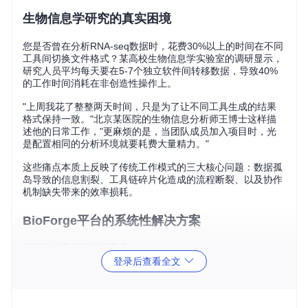
生物信息学研究的真实困境
您是否曾在分析RNA-seq数据时，花费30%以上的时间在不同
工具间切换文件格式？某高校生物信息学实验室的调研显示，
研究人员平均每天要在5-7个独立软件间转移数据，导致40%
的工作时间消耗在非创造性操作上。
"上周我花了整整两天时间，只是为了让不同工具生成的结果
格式保持一致。"北京某医院的生物信息分析师王博士这样描
述他的日常工作，"更麻烦的是，当团队成员加入项目时，光
是配置相同的分析环境就要耗费大量精力。"
这些痛点本质上反映了传统工作模式的三大核心问题：数据孤
岛导致的信息割裂、工具链碎片化造成的流程断裂、以及协作
机制缺失带来的效率损耗。
BioForge平台的系统性解决方案
可视化交互界面构建工具
登录后查看全文
针对生物信息学工具操作复杂的问题，平台提供了直观的界面
构建功能。研究人员无需编写代码，即可通过拖拽方式创建包
含文本输入、数值调节、文件上传等元素的自定义表单。这种
所见即所得的设计使实验参数配置时间缩短60%以上。