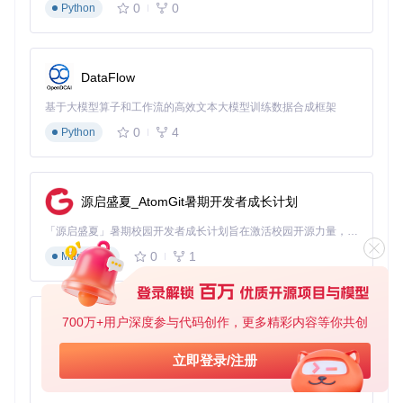
0
0
更多精力投入到真正具有创造性的科学发现中。
Python
biostar-central
下载源代码
DataFlow
Biostar Q&A
基于大模型算子和工作流的高效文本大模型训练数据合成框架
项目地址：
https://gitcode.com/gh_mirrors/bi/biostar-
0
4
Python
central
源启盛夏_AtomGit暑期开发者成长计划
「源启盛夏」暑期校园开发者成长计划旨在激活校园开源力量，通过积分激励、认证扶持、资源倾斜等形式，引导高校组织和开发者完成「入驻 — 建项目 — 做贡献 — 获认证 — 得资源」的完整闭环。无论你是想带领社团入驻平台的组织者，还是希望用代码贡献证明自己的开发者，都能在这里找到属于你的成长路径。
0
1
Markdown
700万+用户深度参与代码创作，更多精彩内容等你共创
py-xiaozhi
基于Python的Xiaozhi AI，适用于想要完整Xiaozhi体验而无需拥有专用硬件的用户。
立即登录/注册
0
1
Python