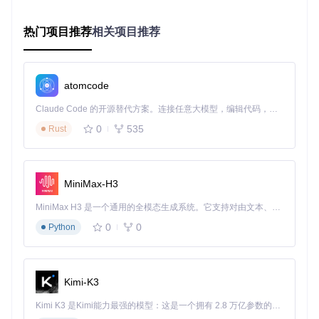
的格式转换工作，使研究人员能够专注于生物学问题而非技术
细节。
热门项目推荐
相关项目推荐
教学与培训实践
在某大学生物信息学课程中，教师通过创建包含示例数据和分
析流程的公开项目，使学生的上手时间从平均14天减少到3
atomcode
天。学生可以直接在平台上复现分析过程，极大提升了教学效
率和知识传递质量。
Claude Code 的开源替代方案。连接任意大模型，编辑代码，运行命令，自动验证 — 全自动执行。用 Rust 构建，极致性能。 ｜ An open-source alternative to Claude Code. Connect any LLM, edit code, run commands, and verify changes — autonomously. Built in Rust for speed. Get Started
部署与使用指南
0
535
Rust
要开始使用BioForge平台，只需执行以下命令：
git 
clone
MiniMax-H3
MiniMax H3 是一个通用的全模态生成系统。它支持对由文本、图像、视频和音频组成的多模态上下文进行统一理解，并能生成分辨率高达 2K、时长可达 15 秒的带原生立体声音频的视频。得益于面向任务泛化的系统设计，H3 在预训练阶段就已具备广泛的多模态上下文理解与生成能力，能够出色地执行复杂的多模态指令。
部署完成后，系统会自动配置基础分析环境，包含常用生物信
息学工具和预设流程模板，让您能够快速开展研究工作。
0
0
Python
通过将分散的工具和数据整合到统一平台，BioForge不仅解决
Kimi-K3
了生物信息学研究中的技术碎片化问题，更为团队协作提供了
高效可行的解决方案。无论是处理单细胞测序数据还是构建复
Kimi K3 是Kimi能力最强的模型：这是一个拥有 2.8 万亿参数的混合专家（MoE）模型，具备原生视觉理解能力，并支持 100 万 token 的上下文窗口。
杂的分析流程，该平台都能显著提升研究效率，让科研人员将