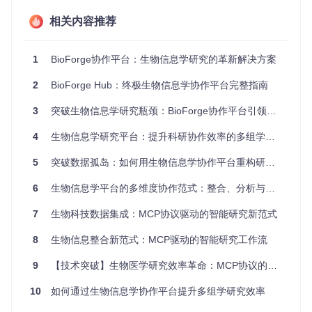
相关内容推荐
项目中心化管理系统
1
BioForge协作平台：生物信息学研究的革新解决方案
平台采用标签页式项目管理界面，将数据资源、分析流程和结
果文件整合在统一视图中。每个项目自动维护完整的版本历
2
BioForge Hub：终极生物信息学协作平台完整指南
史，支持多人实时协作编辑，使团队沟通成本降低45%。
3
突破生物信息学研究瓶颈：BioForge协作平台引领科研新范式
4
生物信息学研究平台：提升科研协作效率的多组学数据分析解决方案
精细化权限控制机制
基于项目角色的权限系统允许管理员为不同成员分配精确的操
5
突破数据孤岛：如何用生物信息学协作平台重构研究范式
作权限，从完全控制权到只读访问，确保数据安全的同时促进
高效协作。某测序中心的实践表明，该机制使数据泄露风险降
6
生物信息学平台的多维度协作范式：整合、分析与团队协同的技术实践
低90%，同时协作效率提升50%。
7
生物科技数据集成：MCP协议驱动的智能研究新范式
实战应用与价值验证
8
生物信息整合新范式：MCP驱动的智能研究工作流
多组学联合分析场景
9
【技术突破】生物医学研究效率革命：MCP协议的跨平台数据交互方案
某癌症研究团队利用BioForge平台整合基因组、转录组和蛋白
质组数据，通过统一的分析流程将原本需要3周的多组学数据
10
如何通过生物信息学协作平台提升多组学研究效率
整合分析缩短至5天。平台内置的标准化数据接口消除了80%