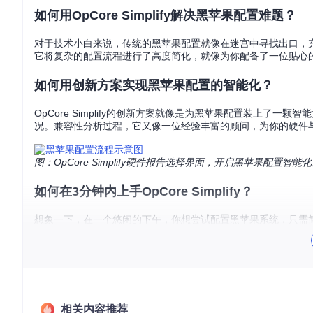
如何用OpCore Simplify解决黑苹果配置难题？
对于技术小白来说，传统的黑苹果配置就像在迷宫中寻找出口，充满了
它将复杂的配置流程进行了高度简化，就像为你配备了一位贴心
如何用创新方案实现黑苹果配置的智能化？
OpCore Simplify的创新方案就像是为黑苹果配置装上了
况。兼容性分析过程，它又像一位经验丰富的顾问，为你的硬件与
图：OpCore Simplify硬件报告选择界面，开启黑苹果配置智能
如何在3分钟内上手OpCore Simplify？
想象一下，在一个悠闲的下午，你想尝试配置黑苹果系统，只需简单几步就能
成硬件检测。接着，在配置界面中，根据自己的需求选择合适的macOS版本，点
扩展。就是这么简单，短短几分钟，你就完成了曾经需要数小时
图：OpCore Simplify配置页面，3分钟上手黑苹果配置
用户真实案例
相关内容推荐