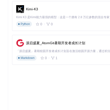
A tool designed to simplify the creation of OpenCore EFI
Kimi-K3
项目地址：
https://gitcode.com/GitHub_Trending/op/OpCore-
0
0
Python
源启盛夏_AtomGit暑期开发者成长计划
0
1
Markdown