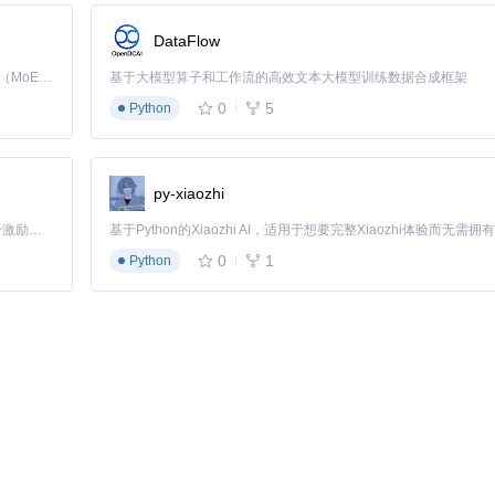
DataFlow
Simplify
Kimi K3 是Kimi能力最强的模型：这是一个拥有 2.8 万亿参数的混合专家（MoE）模型，具备原生视觉理解能力，并支持 100 万 token 的上下文窗口。
基于大模型算子和工作流的高效文本大模型训练数据合成框架
0
5
Python
py-xiaozhi
「源启盛夏」暑期校园开发者成长计划旨在激活校园开源力量，通过积分激励、认证扶持、资源倾斜等形式，引导高校组织和开发者完成「入驻 — 建项目 — 做贡献 — 获认证 — 得资源」的完整闭环。无论你是想带领社团入驻平台的组织者，还是希望用代码贡献证明自己的开发者，都能在这里找到属于你的成长路径。
0
1
Python