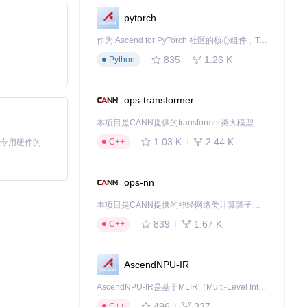
pytorch
作为 Ascend for PyTorch 社区的核心组件，TorchNPU 是昇腾专为 PyTorch 打造的深度学习适配插件，使 PyTorch 框架能够直接调用昇腾 NPU，为开发者提供昇腾 AI 处理器的超强算力。
835
1.26 K
Python
ops-transformer
本项目是CANN提供的transformer类大模型算子库，实现网络在NPU上加速计算。
1.03 K
2.44 K
C++
基于Python的Xiaozhi AI，适用于想要完整Xiaozhi体验而无需拥有专用硬件的用户。
ops-nn
本项目是CANN提供的神经网络类计算算子库，实现网络在NPU上加速计算。
839
1.67 K
C++
AscendNPU-IR
AscendNPU-IR是基于MLIR（Multi-Level Intermediate Representation）构建的，面向昇腾亲和算子编译时使用的中间表示，提供昇腾完备表达能力，通过编译优化提升昇腾AI处理器计算效率，支持通过生态框架使能昇腾AI处理器与深度调优
496
337
C++