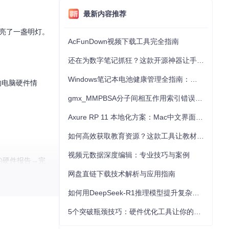
最新内容推荐
点亮了一盏明灯。
AcFunDown视频下载工具完全指南
还在为数字笔记抓狂？这款开源神器让手写批注效率提升300%
Windows笔记本电池健康管理全指南：从根源解决电池损耗问题
的电脑硬件情
gmx_MMPBSA分子间相互作用索引错误的深度诊断与解决
Axure RP 11 本地化方案：Mac中文界面优化与原型设计工具汉化全指南
如何高效获取教育资源？这款工具让教材下载效率提升80%
视频元数据深度编辑：专业技巧与案例
成的硬件报告→完
exts”管理内核
网盘直链下载技术解析与应用指南
如何用DeepSeek-R1推理模型提升复杂任务解决能力：完整指南
5个突破瓶颈技巧：硬件优化工具让你的电脑性能提升30%