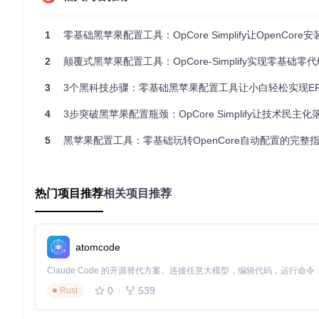
案例一：学生小李的黑苹果初体验
1
零基础黑苹果配置工具：OpCore Simplify让OpenCore安装像搭
小李是一名计算机专业的学生，一直对黑苹果系统很感兴趣，但苦于配
他轻松完成了配置，成功在自己的笔记本上安装了黑苹果系统，现
2
颠覆式黑苹果配置工具：OpCore-Simplify实现零基础零代码的技术
案例二：设计师小王的高效工作助手
3
3个黑科技步骤：零基础黑苹果配置工具让小白轻松实现EF
小王是一名设计师，需要使用一些仅在macOS系统上运行的设计软件
4
3步突破黑苹果配置瓶颈：OpCore Simplify让技术民主化
y，通过简单的操作就完成了配置，现在他可以专注于设计工作
5
黑苹果配置工具：零基础玩转OpenCore自动配置的完整
如何获取OpCore Simplify并获得支持？
获取OpCore Simplify非常简单，你可以通过以下两种渠道：
热门项目推荐
相关项目推荐
运行命令
git clone https://gitcode.com/GitHub_Tr
国内用户可以通过国内镜像地址获取（具体地址可在项目相
我们承诺为用户提供优质的社区技术支持，如果你在使用过程中遇到
atomcode
plify成为你黑苹果配置之旅的得力助手，开启你的高效黑苹果体
0
539
Rust
OpCore-Simplify