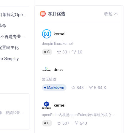
项目优选
收起
OpenCore
。按照操作指南，
革命
kernel
不再是专业门槛
deepin linux kernel
Simplif
果配置民主化
33
16
C
mplify
docs
暂无描述
843
5.64 K
Markdown
Core Sim
kernel
MiniMax H3 是一个通用的全模态生成系统。它支持对由文本、图像、视频和音频组成的多模态上下文进行统一理解，并能生成分辨率高达 2K、时长可达 15 秒的带原生立体声音频的视频。得益于面向任务泛化的系统设计，H3 在预训练阶段就已具备广泛的多模态上下文理解与生成能力，能够出色地执行复杂的多模态指令。
openEuler内核是openEuler操作系统的核心，既是系统性能与稳定性的基石，也是连接处理器、设备与服务的桥梁。
507
540
C
下载源代码