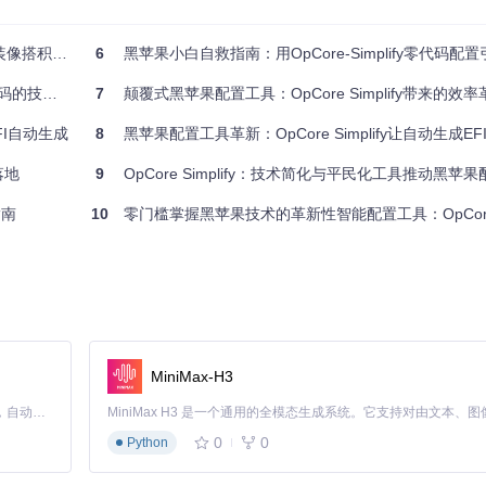
积木一样简单
6
黑苹果小白自救指南：用OpCore-Simplify零代码配置引擎搞定
置复杂而不敢尝试。在朋友的推荐下，他使用了OpCore Simplify
在他可以使用macOS系统进行编程学习，效率大大提高。
平权革命
7
颠覆式黑苹果配置工具：OpCore Simplify带来的效率
I自动生成
8
黑苹果配置工具革新：OpCore Simplify让自动生成EFI
。他尝试过多种黑苹果配置工具，都觉得不够便捷。直到他遇到了OpCore 
落地
9
OpCore Simplify：技术简化与平民化工具推动黑苹
，不再为系统配置而烦恼。
指南
10
零门槛掌握黑苹果技术的革新性智能配置工具：OpCore Si
ending/op/OpCore-Simplify
获取项目。
关社区获取）。
任何问题，都可以在社区中提问，会有热心的开发者和用户为你解答。让Op
MiniMax-H3
验吧！
Claude Code 的开源替代方案。连接任意大模型，编辑代码，运行命令，自动验证 — 全自动执行。用 Rust 构建，极致性能。 ｜ An open-source alternative to Claude Code. Connect any LLM, edit code, run commands, and verify changes — autonomously. Built in Rust for speed. Get Started
0
0
Python