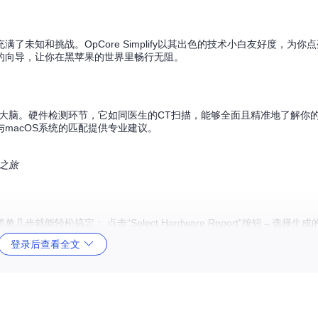
未知和挑战。OpCore Simplify以其出色的技术小白友好度，为你
的向导，让你在黑苹果的世界里畅行无阻。
一颗智能大脑。硬件检测环节，它如同医生的CT扫描，能够全面且精准地了解你
macOS系统的匹配提供专业建议。
化之旅
轻松搞定： 点击“Select Hardware Report”按钮→选择生
击“Configure Patches”配置ACPI补丁，再点击“Manage K
登录后查看全文
才能搞定的配置工作。