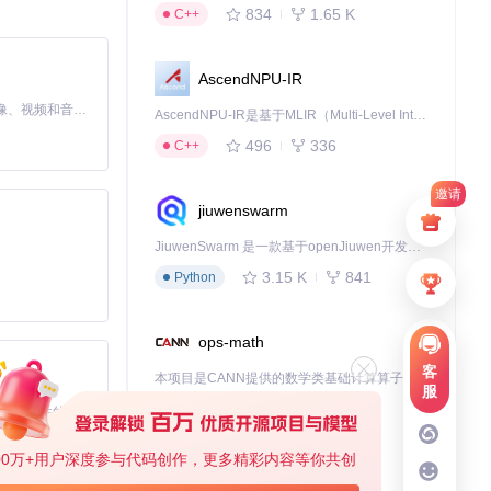
ice.cs]模块
834
1.65 K
C++
AscendNPU-IR
MiniMax H3 是一个通用的全模态生成系统。它支持对由文本、图像、视频和音频组成的多模态上下文进行统一理解，并能生成分辨率高达 2K、时长可达 15 秒的带原生立体声音频的视频。得益于面向任务泛化的系统设计，H3 在预训练阶段就已具备广泛的多模态上下文理解与生成能力，能够出色地执行复杂的多模态指令。
AscendNPU-IR是基于MLIR（Multi-Level Intermediate Representation）构建的，面向昇腾亲和算子编译时使用的中间表示，提供昇腾完备表达能力，通过编译优化提升昇腾AI处理器计算效率，支持通过生态框架使能昇腾AI处理器与深度调优
496
336
C++
邀请
jiuwenswarm
JiuwenSwarm 是一款基于openJiuwen开发的智能AI Agent，它能够将大语言模型的强大能力，通过你日常使用的各类通讯应用，直接延伸至你的指尖。
3.15 K
841
Python
ops-math
客
本项目是CANN提供的数学类基础计算算子库，实现网络在NPU上加速计算。
服
1.24 K
1.36 K
C++
基于Python的Xiaozhi AI，适用于想要完整Xiaozhi体验而无需拥有专用硬件的用户。
00万+用户深度参与代码创作，更多精彩内容等你共创
deveco-code