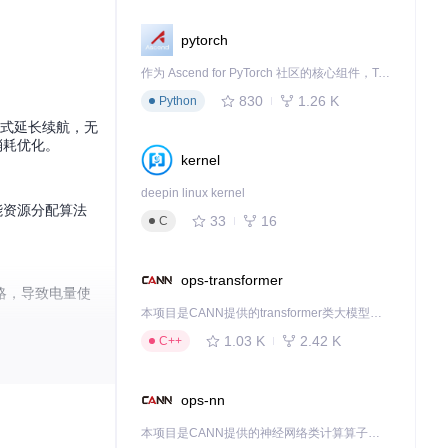
pytorch
作为 Ascend for PyTorch 社区的核心组件，TorchNPU 是昇腾专为 PyTorch 打造的深度学习适配插件，使 PyTorch 框架能够直接调用昇腾 NPU，为开发者提供昇腾 AI 处理器的超强算力。
830
1.26 K
Python
方式延长续航，无
消耗优化。
kernel
deepin linux kernel
能资源分配算法
33
16
C
ops-transformer
略，导致电量使
本项目是CANN提供的transformer类大模型算子库，实现网络在NPU上加速计算。
1.03 K
2.42 K
C++
ops-nn
本项目是CANN提供的神经网络类计算算子库，实现网络在NPU上加速计算。