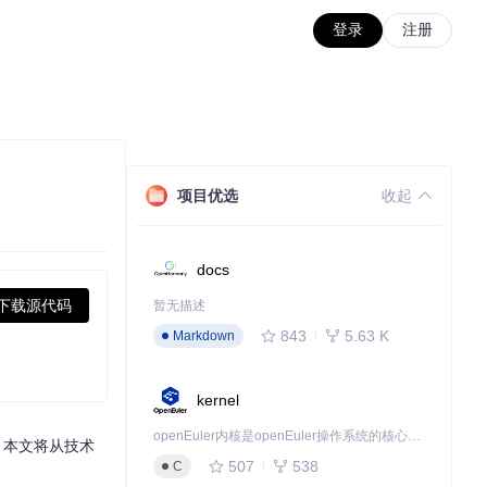
登录
注册
项目优选
收起
docs
下载源代码
暂无描述
843
5.63 K
Markdown
kernel
openEuler内核是openEuler操作系统的核心，既是系统性能与稳定性的基石，也是连接处理器、设备与服务的桥梁。
力。本文将从技术
507
538
C