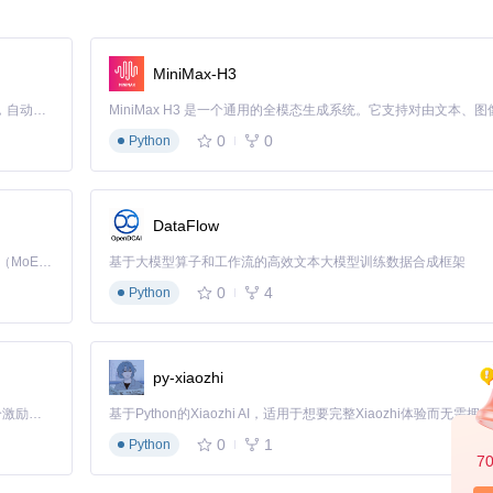
通过实时监控和分析进程行为，实现精细化的资源分配。该算法在[EnergyServ
U调度优先级
MiniMax-H3
Claude Code 的开源替代方案。连接任意大模型，编辑代码，运行命令，自动验证 — 全自动执行。用 Rust 构建，极致性能。 ｜ An open-source alternative to Claude Code. Connect any LLM, edit code, run commands, and verify changes — autonomously. Built in Rust for speed. Get Started
不受影响
0
0
Python
实现对系统资源的精细化控制：
后台持续监控与用户交互
DataFlow
事件的自动化优化
制
Kimi K3 是Kimi能力最强的模型：这是一个拥有 2.8 万亿参数的混合专家（MoE）模型，具备原生视觉理解能力，并支持 100 万 token 的上下文窗口。
基于大模型算子和工作流的高效文本大模型训练数据合成框架
0
4
Python
统的交互流程
py-xiaozhi
「源启盛夏」暑期校园开发者成长计划旨在激活校园开源力量，通过积分激励、认证扶持、资源倾斜等形式，引导高校组织和开发者完成「入驻 — 建项目 — 做贡献 — 获认证 — 得资源」的完整闭环。无论你是想带领社团入驻平台的组织者，还是希望用代码贡献证明自己的开发者，都能在这里找到属于你的成长路径。
0
1
Python
7