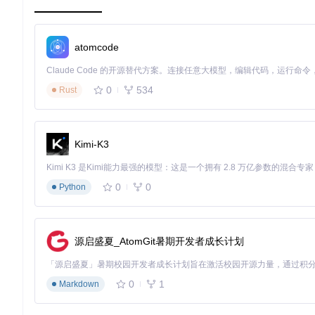
EnergyStarX采用先进的生态服务质量（Eco-QoS）调度算法，
中实现，主要包含以下关键技术：
进程优先级动态调整
：基于进程类型和用户活动，实时调整CP
atomcode
后台活动抑制
：识别并限制非活跃窗口的后台资源占用
突发需求响应
：快速响应前台应用的资源请求，确保用户体验
系统集成：Windows 11深度整合
0
534
Rust
EnergyStarX与Windows 11系统深度集成，通过以下技术
系统托盘服务
：通过[SystemTrayIconService.cs]实现
Kimi-K3
任务调度接口
：利用Windows任务调度API实现基于时间和
电源管理集成
：与系统电源计划联动，实现硬件级别的能耗控
0
0
Python
EnergyStarX系统架构示意图：展示了核心服务与Windows系
🛠️实战方案：从安装到高级配置
源启盛夏_AtomGit暑期开发者成长计划
基础配置步骤
0
1
Markdown
获取与安装