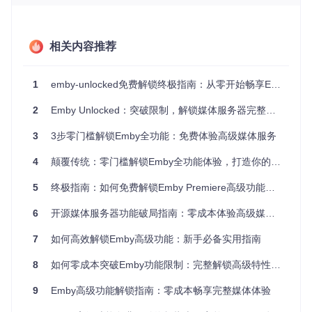
风险。这就像给软件安装了一个"智能钥匙"，既能打开高级功
能的大门，又不会破坏原有系统结构。
特别值得一提的是，该方案完全开源，所有修改都透明可见。
相关内容推荐
用户可以清楚了解每个功能的实现原理，避免了使用闭源破解
工具可能带来的安全隐患。
1
emby-unlocked免费解锁终极指南：从零开始畅享Emby高级媒体体验
技术实现：创新破解方案解析
2
Emby Unlocked：突破限制，解锁媒体服务器完整潜能
本地授权验证机制
3
3步零门槛解锁Emby全功能：免费体验高级媒体服务
传统媒体服务器需要连接官方服务器进行授权验证，这也是功
能限制的主要原因。本方案通过替换connectionmanager.js文
4
颠覆传统：零门槛解锁Emby全功能体验，打造你的专属媒体中心
件，重构了授权验证流程。
5
终极指南：如何免费解锁Emby Premiere高级功能完整教程
新的验证机制在本地完成，就像给房子换了一把新锁，不再需
要远程钥匙就能开门。这种方式不仅解除了功能限制，还提高
6
开源媒体服务器功能破局指南：零成本体验高级媒体服务
了系统响应速度，因为验证过程不再受网络状况影响。
插件安全策略优化
7
如何高效解锁Emby高级功能：新手必备实用指南
官方系统对第三方插件有严格的签名验证，限制了功能扩展。
8
如何零成本突破Emby功能限制：完整解锁高级特性完全指南
项目中的PluginSecurityManager.cs.patch补丁文件，巧妙地
调整了安全检查逻辑。
9
Emby高级功能解锁指南：零成本畅享完整媒体体验
这相当于给系统安装了一个"智能安检仪"，能够识别并信任更