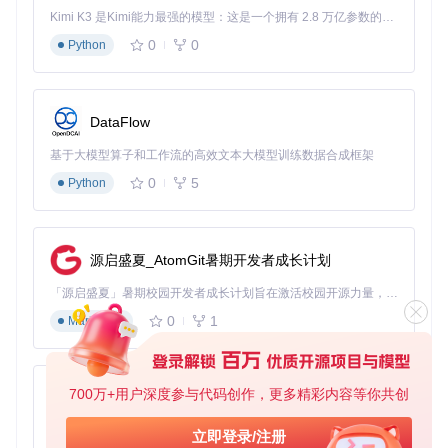
Kimi K3 是Kimi能力最强的模型：这是一个拥有 2.8 万亿参数的混合专家（MoE）模型，具备原生视觉理解能力，并支持 100 万 token 的上下文窗口。
第二步，应用patches文件夹中的PluginSecurityManager.cs.p
atch补丁。这一步相当于给系统添加新的安全规则，允许更多
0
0
Python
插件运行。
最后重启Emby服务，让修改生效。这种方式的好处是可以保
留现有配置，适合对系统有一定了解的用户。
DataFlow
如何判断你的设备是否支持硬件加速？可以在系统设置中查看
基于大模型算子和工作流的高效文本大模型训练数据合成框架
硬件信息，或使用专业工具检测GPU是否支持视频编码加速。
0
5
大多数2017年后生产的CPU和GPU都具备这一功能。
Python
风险规避与合规指南
源启盛夏_AtomGit暑期开发者成长计划
法律风险防范
「源启盛夏」暑期校园开发者成长计划旨在激活校园开源力量，通过积分激励、认证扶持、资源倾斜等形式，引导高校组织和开发者完成「入驻 — 建项目 — 做贡献 — 获认证 — 得资源」的完整闭环。无论你是想带领社团入驻平台的组织者，还是希望用代码贡献证明自己的开发者，都能在这里找到属于你的成长路径。
使用开源工具时，首先要了解并遵守软件许可协议。本项目的
LICENSE文件详细说明了使用范围和限制，建议在使用前仔细
0
1
Markdown
阅读。
将工具用于个人学习和研究是合法的，但不要将修改后的系统
用于商业用途。这就像使用开源软件一样，合理使用才能既保
700万+用户深度参与代码创作，更多精彩内容等你共创
py-xiaozhi
护自己，又尊重开发者的劳动成果。
基于Python的Xiaozhi AI，适用于想要完整Xiaozhi体验而无需拥有专用硬件的用户。
技术风险控制
立即登录/注册