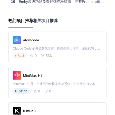
10
Emby高级功能免费解锁终极指南：完整Premiere体验一键获取
多安全插件，同时保持对恶意程序的防御能力。这种平衡设计
既扩展了功能，又保障了系统安全。
多场景部署指南
热门项目推荐
相关项目推荐
零基础用户：Docker一键部署
如果你是技术新手，推荐使用Docker部署方式。这种方法就像
atomcode
使用家电一样简单，只需几个步骤就能完成安装：
Claude Code 的开源替代方案。连接任意大模型，编辑代码，运行命令，自动验证 — 全自动执行。用 Rust 构建，极致性能。 ｜ An open-source alternative to Claude Code. Connect any LLM, edit code, run commands, and verify changes — autonomously. Built in Rust for speed. Get Started
首先，将项目代码复制到本地。打开终端，输入命令获取项目
文件。然后进入项目的docker目录，执行构建命令创建镜像。
0
536
Rust
最后运行容器，设置好端口和文件路径映射。
整个过程大约只需5分钟，不需要专业知识。系统会自动处理
所有依赖和配置，就像使用智能安装向导一样便捷。
MiniMax-H3
进阶用户：手动替换方案
MiniMax H3 是一个通用的全模态生成系统。它支持对由文本、图像、视频和音频组成的多模态上下文进行统一理解，并能生成分辨率高达 2K、时长可达 15 秒的带原生立体声音频的视频。得益于面向任务泛化的系统设计，H3 在预训练阶段就已具备广泛的多模态上下文理解与生成能力，能够出色地执行复杂的多模态指令。
如果你已经安装了官方Emby服务器，可以采用手动替换方
0
0
Python
式：
第一步，找到replacements文件夹中的connectionmanager.js
文件，复制到Emby安装目录的对应位置。这个文件就像一把
Kimi-K3
新钥匙，替换掉原来的授权验证模块。