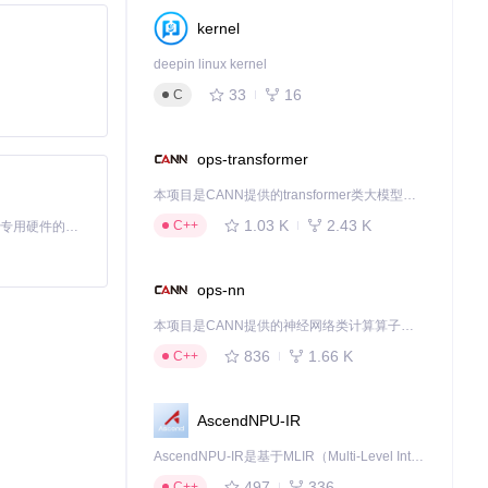
kernel
deepin linux kernel
33
16
C
快尝试一下，让我
ops-transformer
本项目是CANN提供的transformer类大模型算子库，实现网络在NPU上加速计算。
1.03 K
2.43 K
C++
基于Python的Xiaozhi AI，适用于想要完整Xiaozhi体验而无需拥有专用硬件的用户。
ops-nn
我们不断改进。
本项目是CANN提供的神经网络类计算算子库，实现网络在NPU上加速计算。
836
1.66 K
C++
AscendNPU-IR
AscendNPU-IR是基于MLIR（Multi-Level Intermediate Representation）构建的，面向昇腾亲和算子编译时使用的中间表示，提供昇腾完备表达能力，通过编译优化提升昇腾AI处理器计算效率，支持通过生态框架使能昇腾AI处理器与深度调优
497
336
C++