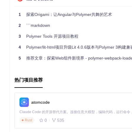
项目技术分析
1
探索Origami：让Angular与Polymer共舞的艺术
Polymer 1.0
: 使用轻量级的Web组件技术，让代码更易维护
2
```markdown
Firebase
: 基于云的数据存储，提供了实时的双向数据绑定
3
Polymer Tools 开源项目教程
Material Design
: 贴合Google的设计规范，确保了良好的
4
Polymer/lit-html项目升级Lit 4.0.6版本与Polymer 3构建
Gulp build
: 利用Gulp自动化工具链进行构建，包括资源合
5
推荐文章：探索Web组件新境界 - polymer-webpack-loade
Polymer Starter Kit集成
: 继承了PSK的一系列特性，如路由、
项目及技术应用场景
热门项目推荐
该模板适用于创建各种后台管理系统，例如企业管理平台、在线教
p或移动端PWA（渐进式Web应用）的开发。
atomcode
项目特点
0
535
Rust
响应式布局
：无论在桌面端还是移动设备上，都能呈现出流畅