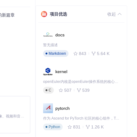
项目优选
收起
的新篇章
docs
暂无描述
843
5.64 K
Markdown
kernel
openEuler内核是openEuler操作系统的核心，既是系统性能与稳定性的基石，也是连接处理器、设备与服务的桥梁。
507
539
C
用于Web Ap
pytorch
MiniMax H3 是一个通用的全模态生成系统。它支持对由文本、图像、视频和音频组成的多模态上下文进行统一理解，并能生成分辨率高达 2K、时长可达 15 秒的带原生立体声音频的视频。得益于面向任务泛化的系统设计，H3 在预训练阶段就已具备广泛的多模态上下文理解与生成能力，能够出色地执行复杂的多模态指令。
作为 Ascend for PyTorch 社区的核心组件，TorchNPU 是昇腾专为 PyTorch 打造的深度学习适配插件，使 PyTorch 框架能够直接调用昇腾 NPU，为开发者提供昇腾 AI 处理器的超强算力。
831
1.26 K
Python