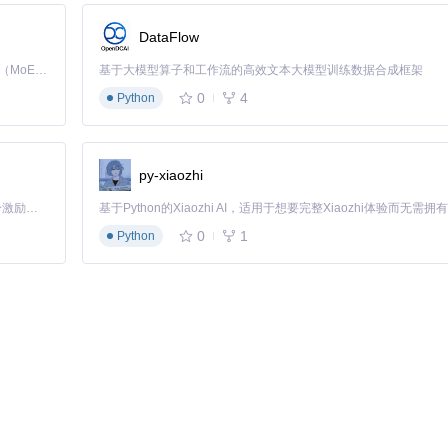
宝贵的时间。
管理和优化。
DataFlow
Kimi K3 是Kimi能力最强的模型：这是一个拥有 2.8 万亿参数的混合专家（MoE）模型，具备原生视觉理解能力，并支持 100 万 token 的上下文窗口。
基于大模型算子和工作流的高效文本大模型训练数据合成框架
户反馈，致力于打造更好的开发框架。
0
4
Python
你是新手还是经验丰富的开发者，它都将帮助你轻松构建出专业级别的Web应用。赶
py-xiaozhi
「源启盛夏」暑期校园开发者成长计划旨在激活校园开源力量，通过积分激励、认证扶持、资源倾斜等形式，引导高校组织和开发者完成「入驻 — 建项目 — 做贡献 — 获认证 — 得资源」的完整闭环。无论你是想带领社团入驻平台的组织者，还是希望用代码贡献证明自己的开发者，都能在这里找到属于你的成长路径。
0
1
Python
面的框架，用于用Polymer开发行政仪表盘。我们期待您的反馈，以便