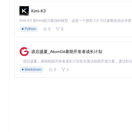
快速启动
：只需几步简单安装，即可开始你的项目开发，节省
完善的开发流程
：内置Gulp任务自动化构建，方便进行资源
Kimi-K3
社区支持与持续更新
：由
Akveo team
维护，定期更新并接受用
0
0
Python
Polymer Admin Template是一个理想的起点，无论
们共同开启精彩的Web开发之旅吧！
许可证
源启盛夏_AtomGit暑期开发者成长计划
本项目遵循
MIT
许可证。
0
1
Markdown
未来计划
这只是第一个版本，但我们将继续发展这个模板，旨在创建一个全
享受开发过程！
—— 爱心制作，来自
Akveo team
。