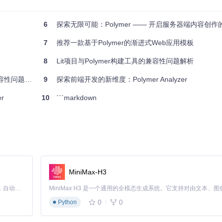
6
探索无限可能：Polymer —— 开启服务器端内容创作
和扩展，提升了开发效率。
7
推荐一款基于Polymer的渐进式Web应用模板
，使得数据更新即时可见，非常适合实时性需求的应用。
8
Lit项目与Polymer构建工具的兼容性问题解析
用户体验和一致性的视觉效果。
兼容性问题分析
9
探索前端开发的新维度：Polymer Analyzer
并、压缩、预处理等，优化开发流程。
r
10
```markdown
服务工作线程（Service Worker）等，使项目结构更加完善。
育系统、电子商务后台等。同时，由于其高度可定制性和易扩展性，也能应
MiniMax-H3
Claude Code 的开源替代方案。连接任意大模型，编辑代码，运行命令，自动验证 — 全自动执行。用 Rust 构建，极致性能。 ｜ An open-source alternative to Claude Code. Connect any LLM, edit code, run commands, and verify changes — autonomously. Built in Rust for speed. Get Started
0
0
Python
的浏览体验。