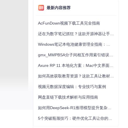
最新内容推荐
AcFunDown视频下载工具完全指南
还在为数字笔记抓狂？这款开源神器让手写批注效率提升300%
Windows笔记本电池健康管理全指南：从根源解决电池损耗问题
gmx_MMPBSA分子间相互作用索引错误的深度诊断与解决
Axure RP 11 本地化方案：Mac中文界面优化与原型设计工具汉化全指南
如何高效获取教育资源？这款工具让教材下载效率提升80%
视频元数据深度编辑：专业技巧与案例
网盘直链下载技术解析与应用指南
如何用DeepSeek-R1推理模型提升复杂任务解决能力：完整指南
5个突破瓶颈技巧：硬件优化工具让你的电脑性能提升30%