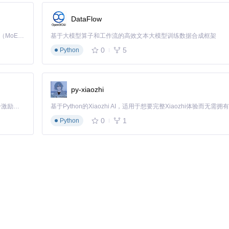
DataFlow
Kimi K3 是Kimi能力最强的模型：这是一个拥有 2.8 万亿参数的混合专家（MoE）模型，具备原生视觉理解能力，并支持 100 万 token 的上下文窗口。
基于大模型算子和工作流的高效文本大模型训练数据合成框架
0
5
Python
py-xiaozhi
「源启盛夏」暑期校园开发者成长计划旨在激活校园开源力量，通过积分激励、认证扶持、资源倾斜等形式，引导高校组织和开发者完成「入驻 — 建项目 — 做贡献 — 获认证 — 得资源」的完整闭环。无论你是想带领社团入驻平台的组织者，还是希望用代码贡献证明自己的开发者，都能在这里找到属于你的成长路径。
0
1
Python