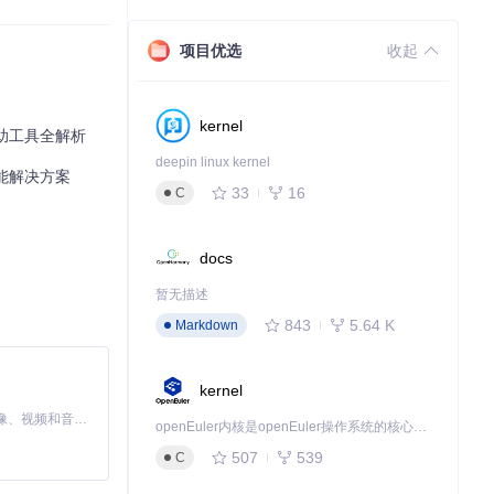
项目优选
收起
kernel
助工具全解析
deepin linux kernel
能解决方案
33
16
C
docs
暂无描述
843
5.64 K
Markdown
kernel
MiniMax H3 是一个通用的全模态生成系统。它支持对由文本、图像、视频和音频组成的多模态上下文进行统一理解，并能生成分辨率高达 2K、时长可达 15 秒的带原生立体声音频的视频。得益于面向任务泛化的系统设计，H3 在预训练阶段就已具备广泛的多模态上下文理解与生成能力，能够出色地执行复杂的多模态指令。
openEuler内核是openEuler操作系统的核心，既是系统性能与稳定性的基石，也是连接处理器、设备与服务的桥梁。
507
539
C