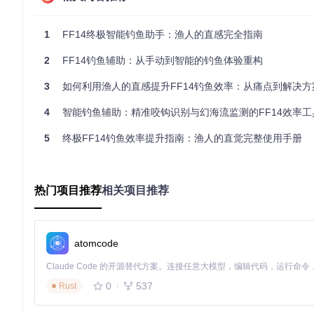
环境光感自适应透明度调节
多显示器扩展与游戏窗口智能吸附
1
FF14终极智能钓鱼助手：渔人的直感完全指南
🎮 场景应用：覆盖全钓鱼场景需求
2
FF14钓鱼辅助：从手动到智能的钓鱼体验重构
不同类型的钓鱼活动对辅助工具有着差异化需求，渔人的直感通
3
如何利用渔人的直感提升FF14钓鱼效率：从痛点到解决方
日常任务高效处理
4
智能钓鱼辅助：精准咬钩识别与幻海流监测的FF14效率工
对于每日钓鱼任务与理符任务，工具提供：
5
终极FF14钓鱼效率提升指南：渔人的直觉完整使用手册
抛竿间隔智能建议
目标鱼种咬钩模式识别
任务进度自动统计
稀有鱼种收集专家
热门项目推荐
相关项目推荐
针对收藏家需求，系统强化：
特殊天气触发预警（提前15秒通知）
atomcode
鱼群位置概率热力图
稀有鱼种咬钩时间窗口分析
团队协作钓鱼优化
0
537
Rust
在大型钓鱼活动中，工具支持：