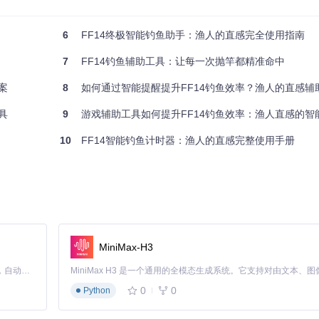
6
FF14终极智能钓鱼助手：渔人的直感完全使用指南
7
FF14钓鱼辅助工具：让每一次抛竿都精准命中
过灵活的配置系统，完美适配各类钓鱼场景。
案
8
如何通过智能提醒提升FF14钓鱼效率？渔人的直感辅
具
9
游戏辅助工具如何提升FF14钓鱼效率：渔人直感的智
10
FF14智能钓鱼计时器：渔人的直感完整使用手册
MiniMax-H3
Claude Code 的开源替代方案。连接任意大模型，编辑代码，运行命令，自动验证 — 全自动执行。用 Rust 构建，极致性能。 ｜ An open-source alternative to Claude Code. Connect any LLM, edit code, run commands, and verify changes — autonomously. Built in Rust for speed. Get Started
0
0
Python