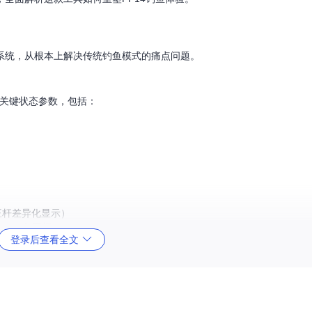
系统，从根本上解决传统钓鱼模式的痛点问题。
戏内关键状态参数，包括：
王杆差异化显示）
av/鱼王杆.wav）
登录后查看全文
持：