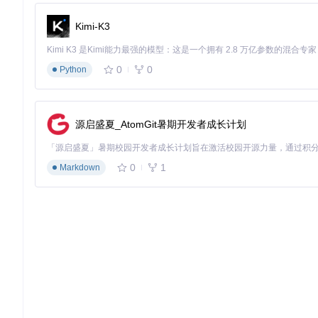
团队成员同步计时基准
共享天气与鱼情数据
Kimi-K3
协作捕获策略建议
🛠️ 实施指南：从安装到配置的完整流程
0
0
Python
环境准备与部署
获取工具源码
源启盛夏_AtomGit暑期开发者成长计划
git 
clone
系统需求验证
.NET Framework 4.8+运行环境
0
1
Markdown
64位Windows操作系统
游戏客户端以DX11模式运行
基础参数配置
通过Settings.xaml配置界面完成核心参数设定：
配置类别
关键参数
建议值
界面设置
计时条宽度
300-500像素
透明度
60-80%
提示设置
音效音量
30-50%