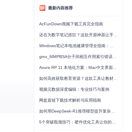
最新内容推荐
AcFunDown视频下载工具完全指南
还在为数字笔记抓狂？这款开源神器让手写批注效率提升300%
Windows笔记本电池健康管理全指南：从根源解决电池损耗问题
gmx_MMPBSA分子间相互作用索引错误的深度诊断与解决
Axure RP 11 本地化方案：Mac中文界面优化与原型设计工具汉化全指南
如何高效获取教育资源？这款工具让教材下载效率提升80%
视频元数据深度编辑：专业技巧与案例
网盘直链下载技术解析与应用指南
如何用DeepSeek-R1推理模型提升复杂任务解决能力：完整指南
5个突破瓶颈技巧：硬件优化工具让你的电脑性能提升30%