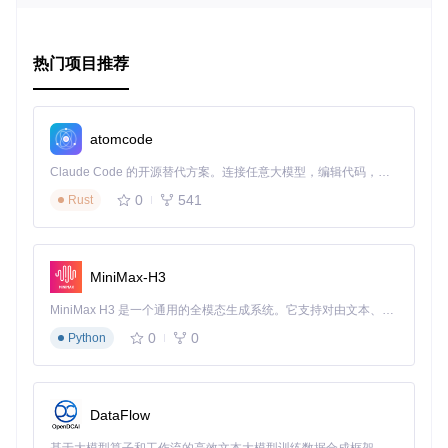
在照片编辑应用中，让用户选择不同的滤镜。
数据选择
：内置日期选择器和下拉列表，适用于需要用户输
入特定信息的情况，例如设置提醒时间或选择城市。
热门项目推荐
图片选择
：
JMImagesActionSheet
提供了一个多选图片的
功能，适合于社交媒体应用的图片上传功能。
兼容性
：支持iOS 9及以上版本，兼容iPhone和iPad设备，
以及SplitView模式。
atomcode
项目特点
Claude Code 的开源替代方案。连接任意大模型，编辑代码，运行命令，自动验证 — 全自动执行。用 Rust 构建，极致性能。 ｜ An open-source alternative to Claude Code. Connect any LLM, edit code, run commands, and verify changes — autonomously. Built in Rust for speed. Get Started
0
541
Rust
灵活性
：支持自定义颜色、字体、布局，以满足各种设计需
求。
扩展性
：可以通过
JMActionSheetItem
实现自定义行为和
反馈，方便扩展。
MiniMax-H3
易用性
：提供简洁的API，无论是手动创建还是使用预设的
快捷方法，都能快速上手。
MiniMax H3 是一个通用的全模态生成系统。它支持对由文本、图像、视频和音频组成的多模态上下文进行统一理解，并能生成分辨率高达 2K、时长可达 15 秒的带原生立体声音频的视频。得益于面向任务泛化的系统设计，H3 在预训练阶段就已具备广泛的多模态上下文理解与生成能力，能够出色地执行复杂的多模态指令。
响应式
：完全支持自动布局和设备旋转，确保在所有设备上
0
0
Python
的良好体验。
跨语言
：同时支持Objective-C和Swift项目。
集成与使用
DataFlow