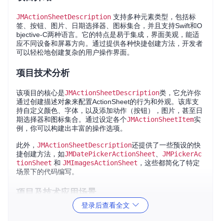
JMActionSheetDescription
支持多种元素类型，包括标
签、按钮、图片、日期选择器、图标集合，并且支持Swift和O
bjective-C两种语言。它的特点是易于集成，界面美观，能适
应不同设备和屏幕方向。通过提供各种快捷创建方法，开发者
可以轻松地创建复杂的用户操作界面。
项目技术分析
该项目的核心是
JMActionSheetDescription
类，它允许你
通过创建描述对象来配置ActionSheet的行为和外观。该库支
持自定义颜色、字体，以及添加动作（按钮），图片，甚至日
期选择器和图标集合。通过设定各个
JMActionSheetItem
实
例，你可以构建出丰富的操作选项。
此外，
JMActionSheetDescription
还提供了一些预设的快
捷创建方法，如
JMDatePickerActionSheet
、
JMPickerAc
tionSheet
和
JMImagesActionSheet
，这些都简化了特定
场景下的代码编写。
项目及技术应用场景
登录后查看全文
用户交互增强
：用于显示用户可以选择的一系列操作，比如