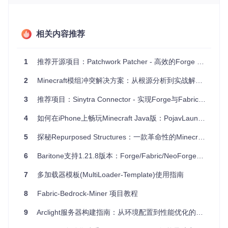
开发者可以利用Patchwork在最新的Minecraft版本中继续使
用Forge mod，而无需等待Forge官方的适配更新。
相关内容推荐
游戏体验改进：通过Fabric工具链的优势，如更快的加载速
度和更好的性能优化，带给玩家更流畅的游戏体验。
模组兼容性增强：Forge庞大的mod库可能因此获得更大的
1
推荐开源项目：Patchwork Patcher - 高效的Forge Mod转换工具
跨平台兼容性。
2
Minecraft模组冲突解决方案：从根源分析到实战解决的完整指南
项目特点
3
推荐项目：Sinytra Connector - 实现Forge与Fabric的无缝融合
模块化设计
：提高代码复用性和可维护性，降低开发复杂
4
如何在iPhone上畅玩Minecraft Java版：PojavLauncher全攻略
度。
高级代码质量
：旨在超越Forge的代码质量，遵循最佳实
5
探秘Repurposed Structures：一款革命性的Minecraft模组框架
践。
社区驱动
：鼓励Java开发者参与，提供了明确的贡献指
6
Baritone支持1.21.8版本：Forge/Fabric/NeoForge全平台适配
南。
持续进步
：虽然当前仅面向开发者，但随着项目的推进，
7
多加载器模板(MultiLoader-Template)使用指南
有望对更多用户开放。
8
Fabric-Bedrock-Miner 项目教程
总的来说，Patchwork为Forge mod在Fabric平台上的运行开
辟了一条新路，对于开发者和技术爱好者而言，这是一个值得
9
Arclight服务器构建指南：从环境配置到性能优化的完整方案
关注并积极参与的开源项目。如果你对此感兴趣，不妨加入他
们的Discord服务器，了解更多信息并做出你的贡献！