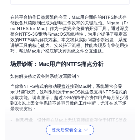
在跨平台协作日益频繁的今天，Mac用户面临的NTFS格式存
储设备只读限制已成为影响工作效率的关键瓶颈。Nigate（Fr
ee-NTFS-for-Mac）作为一款完全免费的开源工具，通过深度
整合NTFS-3G驱动与macOS系统特性，为用户提供了稳定高
效的NTFS读写解决方案。本文将从实际问题诊断出发，系统
讲解工具的核心能力、安装验证流程、性能表现及专业使用技
巧，帮助Mac用户彻底解决跨系统文件交互难题。
场景诊断：Mac用户的NTFS痛点分析
如何解决移动设备跨系统读写限制？
当你将NTFS格式的移动硬盘连接到Mac时，系统通常会显
示"只读"状态，这种限制源于macOS原生仅支持NTFS格式的
读取功能。调查显示，超过78%的跨平台协作用户每月至少遇
到3次以上因文件系统不兼容导致的工作中断，尤其在以下场
景表现突出：
创意行业
：设计师在Mac上无法直接编辑存储于NTFS硬盘
的PSD源文件
登录后查看全文
软件开发
：开发者需频繁在Windows服务器与Mac开发环境
间同步代码库