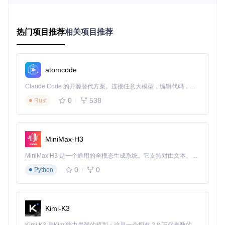
教育场景
：学生群体在学校Windows机房与个人Mac间传输
学习资料时的格式障碍
热门项目推荐
相关项目推荐
商业解决方案的隐性成本
市场上主流的商业NTFS工具年度订阅费用通常在19.99-39.99
atomcode
美元之间，且存在以下局限：
Claude Code 的开源替代方案。连接任意大模型，编辑代码，运行命令，自动验证 — 全自动执行。用 Rust 构建，极致性能。 ｜ An open-source alternative to Claude Code. Connect any LLM, edit code, run commands, and verify changes — autonomously. Built in Rust for speed. Get Started
部分软件在Apple Silicon芯片设备上存在兼容性问题
0
538
Rust
频繁的许可验证影响使用体验
功能冗余导致系统资源占用过高
Nigate通过开源模式彻底消除了这些痛点，同时保持与商业软
MiniMax-H3
件相当的性能表现。
MiniMax H3 是一个通用的全模态生成系统。它支持对由文本、图像、视频和音频组成的多模态上下文进行统一理解，并能生成分辨率高达 2K、时长可达 15 秒的带原生立体声音频的视频。得益于面向任务泛化的系统设计，H3 在预训练阶段就已具备广泛的多模态上下文理解与生成能力，能够出色地执行复杂的多模态指令。
核心能力矩阵：Nigate功能全景解析
0
0
Python
功
能
核心能力
技术实现
适用场景
类
Kimi-K3
别