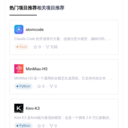
手把手教学：WinAsar快速操作指南
热门项目推荐
相关项目推荐
准备工作：获取并启动工具
首先需要获取WinAsar项目文件，打开命令提示符或PowerSh
atomcode
ell，执行以下命令：git clone https://gitcode.com/gh_mirrors/
wi/WinAsar。进入项目目录后，直接运行WinAsar.exe即可启
Claude Code 的开源替代方案。连接任意大模型，编辑代码，运行命令，自动验证 — 全自动执行。用 Rust 构建，极致性能。 ｜ An open-source alternative to Claude Code. Connect any LLM, edit code, run commands, and verify changes — autonomously. Built in Rust for speed. Get Started
动工具。如果未找到可执行文件，可以使用aardio开发环境打
0
536
开default.aproj项目文件，点击"编译"按钮生成应用程序，然
Rust
后在输出目录找到生成的应用程序。
打包操作：三步完成文件压缩
在左侧导航栏点击"Pack"按钮进入打包模式。
MiniMax-H3
通过"Add"按钮或直接拖放方式添加待压缩文件，文件会显
示在左侧的文件列表中。
MiniMax H3 是一个通用的全模态生成系统。它支持对由文本、图像、视频和音频组成的多模态上下文进行统一理解，并能生成分辨率高达 2K、时长可达 15 秒的带原生立体声音频的视频。得益于面向任务泛化的系统设计，H3 在预训练阶段就已具备广泛的多模态上下文理解与生成能力，能够出色地执行复杂的多模态指令。
在底部指定输出路径并点击"Pack"按钮，工具会自动完成
0
0
Python
打包过程，并在右侧预览区显示JSON索引信息。
解压操作：轻松提取文件内容
点击左侧导航栏的"Extract"按钮切换到解压模式。
指定待解压的asar文件路径和目标目录。
Kimi-K3
点击"Extract"按钮，工具会快速将文件提取到指定位置。
Kimi K3 是Kimi能力最强的模型：这是一个拥有 2.8 万亿参数的混合专家（MoE）模型，具备原生视觉理解能力，并支持 100 万 token 的上下文窗口。
WinAsar打包功能界面
0
0
Python