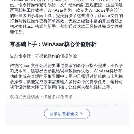
已。命令行操作繁琐易错，文件结构难以直观把控，这些问题
严重影响工作效率。WinAsar作为一款专为Windows平台设计
的轻量级图形界面工具，完美解决了这些痛点，让asar文件的
打包与解压操作变得简单高效。无论是经验丰富的开发者还是
初次接触asar格式的新手，都能通过这款工具快速完成文件处
理任务。
零基础上手：WinAsar核心价值解析
告别命令行：可视化操作的便捷体验
传统的asar文件处理需要通过复杂的命令行指令完成，不仅学
习成本高，还容易因参数错误导致操作失败。WinAsar将所有
功能集成在直观的图形界面中，用户只需通过简单的点击和拖
放操作，就能完成原本需要输入多行命令的复杂任务。这种可
视化设计极大降低了使用门槛，让任何人都能轻松上手。
双模式无缝切换：满足多样化需求
WinAsar创新性地将打包和解压功能整合在同一界面中，通过
左侧导航栏的"Pack"和"Extract"按钮即可快速切换工作模式。
登录后查看全文
这种设计避免了用户在不同工具或界面之间频繁切换的麻烦，
无论是将多个文件打包成asar格式，还是从现有asar文件中提
取内容，都能在一个窗口内完成，大大提升了工作效率。