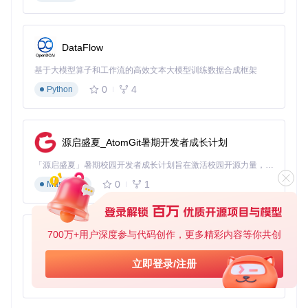
效率倍增技巧：WinAsar进阶使用方法
拖放操作：简化文件添加流程
DataFlow
💡 WinAsar支持直接将文件或文件夹拖放到应用窗口中，系统
基于大模型算子和工作流的高效文本大模型训练数据合成框架
会自动识别并添加到文件列表。这种操作方式比传统的"浏览-
选择"模式节省50%以上的时间，特别适合需要处理多个文件
0
4
Python
的场景。
批量处理：一次操作多个文件
源启盛夏_AtomGit暑期开发者成长计划
🔍 使用Ctrl键配合鼠标点击可以同时选择多个文件进行添加或
移除，对于需要批量处理多个文件的情况非常实用。处理大型
「源启盛夏」暑期校园开发者成长计划旨在激活校园开源力量，通过积分激励、认证扶持、资源倾斜等形式，引导高校组织和开发者完成「入驻 — 建项目 — 做贡献 — 获认证 — 得资源」的完整闭环。无论你是想带领社团入驻平台的组织者，还是希望用代码贡献证明自己的开发者，都能在这里找到属于你的成长路径。
asar文件时，建议关闭其他占用系统资源的程序，以提高处理
速度。
0
1
Markdown
常见问题解答：解决使用中的痛点
700万+用户深度参与代码创作，更多精彩内容等你共创
py-xiaozhi
文件无法打开怎么办？
基于Python的Xiaozhi AI，适用于想要完整Xiaozhi体验而无需拥有专用硬件的用户。
如果遇到文件无法打开的情况，首先检查文件路径是否包含特
立即登录/注册
殊字符。asar文件对路径中的特殊符号比较敏感，建议使用纯
0
1
Python
英文路径和文件名。如果问题仍然存在，可以尝试以管理员身
份运行WinAsar。