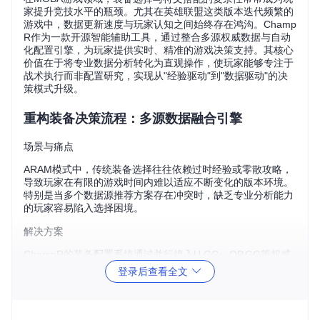
家提升竞技水平的瓶颈。尤其在英雄联盟这类版本迭代频繁的
游戏中，数据更新速度与玩家认知之间始终存在鸿沟。Champ
R作为一款开源智能辅助工具，通过整合多源权威数据与自动
化配置引擎，为玩家提供实时、精准的游戏决策支持。其核心
价值在于将专业数据分析转化为直观操作，使玩家能够专注于
战术执行而非配置研究，实现从"经验驱动"到"数据驱动"的决
策模式升级。
重构装备决策流程：多源数据融合引擎
场景与痛点
ARAM模式中，传统装备选择往往依赖过时经验或零散攻略，
导致玩家在有限的游戏时间内难以适应不断变化的版本环境。
特别是当多个数据源推荐方案存在冲突时，缺乏专业分析能力
的玩家容易陷入选择困境。
解决方案
ChampR的装备配置系统通过并行接入U.GG、OP.GG等权威
平台的实时数据，构建了动态权重评估模型。该系统在
lcu/src/
登录后查看全文
lcu_api.rs
模块中实现了多源数据聚合算法，能够根据游戏模
式自动调整各数据源的优先级权重。