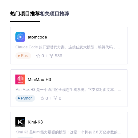
实施效果
界面采用双行布局展示主副符文路径，每个符文均以游戏内原
热门项目推荐
相关项目推荐
版图标呈现，并配备复制功能按钮。实测数据显示，该功能可
将符文配置时间从平均45秒缩短至10秒以内，且配置准确率提
升至98%以上。
atomcode
跨模式智能适配：场景化配置体系
Claude Code 的开源替代方案。连接任意大模型，编辑代码，运行命令，自动验证 — 全自动执行。用 Rust 构建，极致性能。 ｜ An open-source alternative to Claude Code. Connect any LLM, edit code, run commands, and verify changes — autonomously. Built in Rust for speed. Get Started
场景与痛点
0
536
Rust
不同游戏模式（召唤师峡谷/ARAM/URF）对装备和符文有截
然不同的需求，手动调整配置不仅繁琐，还容易出现模式错配
问题。
MiniMax-H3
解决方案
MiniMax H3 是一个通用的全模态生成系统。它支持对由文本、图像、视频和音频组成的多模态上下文进行统一理解，并能生成分辨率高达 2K、时长可达 15 秒的带原生立体声音频的视频。得益于面向任务泛化的系统设计，H3 在预训练阶段就已具备广泛的多模态上下文理解与生成能力，能够出色地执行复杂的多模态指令。
ChampR构建了基于模式识别的动态配置系统，在
lcu/src/con
0
0
stants.rs
Python
中定义了各模式的特性参数。系统通过游戏进程分析
自动识别当前模式，并加载对应的优化配置方案。
实施效果
Kimi-K3
当检测到URF模式时，系统会自动提升冷却缩减属性权重；而
在ARAM模式下，则会优化技能急速相关配置。这种自适应机
Kimi K3 是Kimi能力最强的模型：这是一个拥有 2.8 万亿参数的混合专家（MoE）模型，具备原生视觉理解能力，并支持 100 万 token 的上下文窗口。
制使配置方案的模式适配准确率达到95%，大幅降低了玩家的