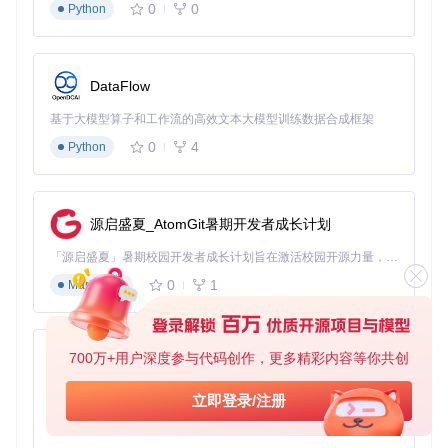
0
0
操作负担。
Python
从零开始的部署指南
DataFlow
目标
基于大模型算子和工作流的高效文本大模型训练数据合成框架
完成ChampR的本地化部署与基础配置，实现与游戏客户端的
无缝集成。
0
4
Python
前置条件
英雄联盟客户端已安装并更新至最新版本
Rust开发环境（1.56.0+）
源启盛夏_AtomGit暑期开发者成长计划
Git工具
分步操作
「源启盛夏」暑期校园开发者成长计划旨在激活校园开源力量，通过积分激励、认证扶持、资源倾斜等形式，引导高校组织和开发者完成「入驻 — 建项目 — 做贡献 — 获认证 — 得资源」的完整闭环。无论你是想带领社团入驻平台的组织者，还是希望用代码贡献证明自己的开发者，都能在这里找到属于你的成长路径。
代码获取
0
1
Markdown
git 
clone
cd
700万+用户深度参与代码创作，更多精彩内容等你共创
py-xiaozhi
操作要点：确保网络通畅，克隆过程中不要中断连接
基于Python的Xiaozhi AI，适用于想要完整Xiaozhi体验而无需拥有专用硬件的用户。
立即登录/注册
0
1
Python
编译构建