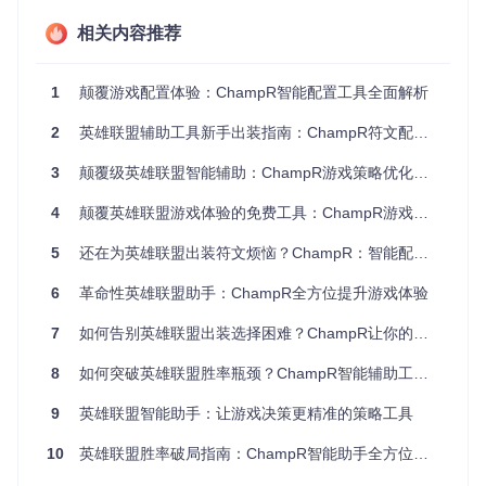
实施效果
相关内容推荐
在极地大乱斗模式中，系统会优先启用ARAM专项数据源，并
通过版本号校验机制（如界面显示的"13.6.1"版本标签）确保
1
颠覆游戏配置体验：ChampR智能配置工具全面解析
推荐方案的时效性。玩家只需通过勾选框选择信任的数据源组
合，点击"Apply Builds"按钮即可完成配置，平均可减少80%的
2
英雄联盟辅助工具新手出装指南：ChampR符文配置技巧与多模式适配全攻略
装备决策时间。
3
颠覆级英雄联盟智能辅助：ChampR游戏策略优化全指南
符文方案一键部署：视觉化配置系统
4
颠覆英雄联盟游戏体验的免费工具：ChampR游戏决策辅助系统全面测评
场景与痛点
5
还在为英雄联盟出装符文烦恼？ChampR：智能配置游戏方案的终极助手
英雄选择阶段的限时压力下，传统符文配置方式需要玩家记忆
复杂的符文组合路径，频繁切换界面不仅分散注意力，还可能
6
革命性英雄联盟助手：ChampR全方位提升游戏体验
导致错过最佳选择时机。
7
如何告别英雄联盟出装选择困难？ChampR让你的胜率提升30%
解决方案
8
如何突破英雄联盟胜率瓶颈？ChampR智能辅助工具全解析
ChampR开发了基于游戏内UI复刻的符文展示系统，在
lcu/src/
task.rs
模块中实现了符文数据的实时解析与视觉化渲染。系统
9
英雄联盟智能助手：让游戏决策更精准的策略工具
会根据当前选择的英雄和游戏模式，自动展示最优符文组合。
10
英雄联盟胜率破局指南：ChampR智能助手全方位应用攻略