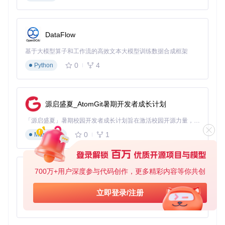
操作提供了极大的灵活性。开发者可以通过bypass_utility读取
或写入设备内存中的任意位置，这相当于获得了设备的"root权
限"。
DataFlow
实战方案：bypass_utility工具应用指南
基于大模型算子和工作流的高效文本大模型训练数据合成框架
0
4
Python
设备连接与诊断流程
技术难度：中级
要成功建立与BROM模式设备的连接，需遵循以下步骤：
源启盛夏_AtomGit暑期开发者成长计划
准备工作
「源启盛夏」暑期校园开发者成长计划旨在激活校园开源力量，通过积分激励、认证扶持、资源倾斜等形式，引导高校组织和开发者完成「入驻 — 建项目 — 做贡献 — 获认证 — 得资源」的完整闭环。无论你是想带领社团入驻平台的组织者，还是希望用代码贡献证明自己的开发者，都能在这里找到属于你的成长路径。
0
1
Markdown
安装必要的USB驱动程序
下载并编译bypass_utility
准备稳定的USB数据线和供电环境
700万+用户深度参与代码创作，更多精彩内容等你共创
py-xiaozhi
设备进入BROM模式
基于Python的Xiaozhi AI，适用于想要完整Xiaozhi体验而无需拥有专用硬件的用户。
关机状态下按住音量键+电源键
立即登录/注册
或使用专用测试点短接方法（针对特殊设备）
0
1
Python
连接USB线到计算机