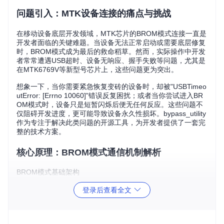
问题引入：MTK设备连接的痛点与挑战
在移动设备底层开发领域，MTK芯片的BROM模式连接一直是
开发者面临的关键难题。当设备无法正常启动或需要底层修复
时，BROM模式成为最后的救命稻草。然而，实际操作中开发
者常常遭遇USB超时、设备无响应、握手失败等问题，尤其是
在MTK6769V等新型号芯片上，这些问题更为突出。
想象一下，当你需要紧急恢复变砖的设备时，却被"USBTimeo
utError: [Errno 10060]"错误反复困扰；或者当你尝试进入BR
OM模式时，设备只是短暂闪烁后便无任何反应。这些问题不
仅阻碍开发进度，更可能导致设备永久性损坏。bypass_utility
作为专注于解决此类问题的开源工具，为开发者提供了一套完
整的技术方案。
核心原理：BROM模式通信机制解析
BROM模式基础架构
BROM（BootROM）模式是MTK芯片内置的底层引导模式，
登录后查看全文
相当于设备的"安全后门"。当设备上电或特定按键组合被触发
时，芯片会首先进入BROM模式，此时设备的USB标识符固定
为VID:0x0e8d，PID:0x0003。这就像设备向计算机出示了一