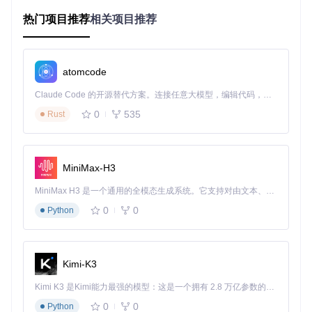
张"身份证"，表明自己处于可被底层访问的状态。
热门项目推荐
相关项目推荐
BROM模式的核心功能包括：
硬件初始化：完成最基础的硬件配置
安全验证：检查启动镜像的合法性
atomcode
通信接口：提供与外部设备的通信通道
USB通信协议实现
Claude Code 的开源替代方案。连接任意大模型，编辑代码，运行命令，自动验证 — 全自动执行。用 Rust 构建，极致性能。 ｜ An open-source alternative to Claude Code. Connect any LLM, edit code, run commands, and verify changes — autonomously. Built in Rust for speed. Get Started
设备进入BROM模式后，与计算机的通信通过特制的USB协议
0
535
Rust
进行。这一过程可以类比为一场加密对话：
设备枚举
：计算机检测到新的USB设备（BROM模式设
备）
MiniMax-H3
握手协商
：双方交换身份信息并建立信任关系
命令传输
：计算机向设备发送控制命令
MiniMax H3 是一个通用的全模态生成系统。它支持对由文本、图像、视频和音频组成的多模态上下文进行统一理解，并能生成分辨率高达 2K、时长可达 15 秒的带原生立体声音频的视频。得益于面向任务泛化的系统设计，H3 在预训练阶段就已具备广泛的多模态上下文理解与生成能力，能够出色地执行复杂的多模态指令。
数据响应
：设备执行命令并返回结果
0
0
Python
bypass_utility通过精确实现这一协议栈，确保了与MTK设备的
稳定通信。与普通USB设备不同，BROM模式下的通信具有严
格的时序要求和特殊的数据格式，这也是许多通用工具无法正
Kimi-K3
常工作的主要原因。
Kimi K3 是Kimi能力最强的模型：这是一个拥有 2.8 万亿参数的混合专家（MoE）模型，具备原生视觉理解能力，并支持 100 万 token 的上下文窗口。
32位地址空间操作
0
0
Python
MTK BROM模式支持对32位地址空间的直接访问，这为底层