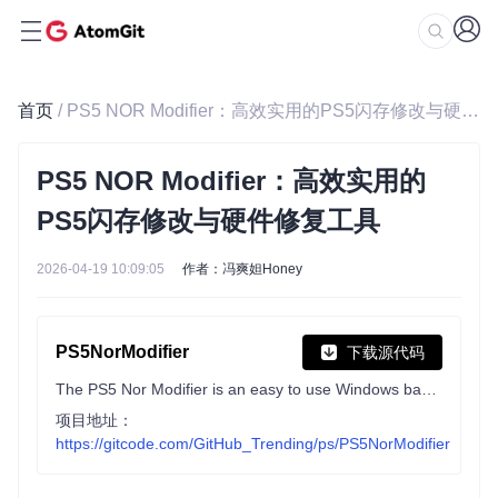
首页
/ PS5 NOR Modifier：高效实用的PS5闪存修改与硬件修复工具
PS5 NOR Modifier：高效实用的
PS5闪存修改与硬件修复工具
2026-04-19 10:09:05
作者：冯爽妲Honey
PS5NorModifier
下载源代码
The PS5 Nor Modifier is an easy to use Windows based application to rewrite your PS5 NOR file. This can be useful if your NOR is corrupt, or if you have a disc edition console that needs to be converted to digital in order to bypass the disc drive checks
项目地址：
https://gitcode.com/GitHub_Trending/ps/PS5NorModifier