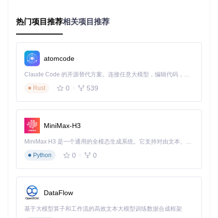
试命令，获取系统错误日志，快速定位硬件故障点，大大缩短
维修周期。
热门项目推荐
相关项目推荐
操作指南：如何使用PS5 NOR Modifier修改NO
atomcode
R文件？
Claude Code 的开源替代方案。连接任意大模型，编辑代码，运行命令，自动验证 — 全自动执行。用 Rust 构建，极致性能。 ｜ An open-source alternative to Claude Code. Connect any LLM, edit code, run commands, and verify changes — autonomously. Built in Rust for speed. Get Started
准备工作
0
539
Rust
确保已获取PS5的NOR闪存转储文件（通常通过专业编程器读
取），并在Windows系统中安装.NET Framework 4.8或更高
版本。
MiniMax-H3
详细步骤
MiniMax H3 是一个通用的全模态生成系统。它支持对由文本、图像、视频和音频组成的多模态上下文进行统一理解，并能生成分辨率高达 2K、时长可达 15 秒的带原生立体声音频的视频。得益于面向任务泛化的系统设计，H3 在预训练阶段就已具备广泛的多模态上下文理解与生成能力，能够出色地执行复杂的多模态指令。
加载NOR文件
0
0
Python
启动PS5 NOR Modifier，在"NOR Modifier"选项卡中点
击"Browse"按钮
选择并打开你的NOR转储文件（.bin格式）
DataFlow
工具将自动解析文件内容，在左侧" Dump Results"区域
基于大模型算子和工作流的高效文本大模型训练数据合成框架
显示设备信息