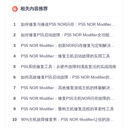
错误代码获取与清除功能
离线错误数据库支持，便于现场维修
相关内容推荐
1
如何修复与修改PS5 NOR闪存：PS5 NOR Modifier工具全解析
应用场景：什么情况下使用PS5 NOR Modifie
2
如何修复PS5启动故障：PS5 NOR Modifier全功能使用指南
r？
3
PS5 NOR Modifier：创新NOR闪存修复与定制解决方案
1. 光驱版主机转数字版改造
4
PS5 NOR Modifier：修复主机启动故障的实用工具
当PS5光驱模块损坏或失效时，通过修改NOR文件中的主板变
5
PS5系统修复工具：从硬件故障到满血复活的实战指南
体和型号参数，可将光盘版主机转换为数字版，绕过光驱检查
机制，恢复主机基本功能。实际应用中已帮助数百台光驱故障
6
如何高效修复PS5启动故障：PS5 NOR Modifier的实用解决方案
主机重新投入使用。
7
PS5 NOR Modifier：高效修复游戏主机的终极解决方案
2. NOR闪存损坏修复
PS5因意外断电、固件更新失败等原因导致NOR数据损坏时，
8
PS5 NOR Modifier：修复PS5主机NOR闪存故障的创新解决方案
该工具可通过写入正确的NOR文件，修复"无法启动"、"系统错
误"等问题，成功率高达90%以上。
9
PS5 NOR Modifier：重构主机修复流程的革新性工具
3. 硬件调试与故障排除
10
90%主机故障修复率：PS5 NOR Modifier让你的游戏机起死回生
技术人员可通过UART通信功能与PS5进行底层交互，发送调