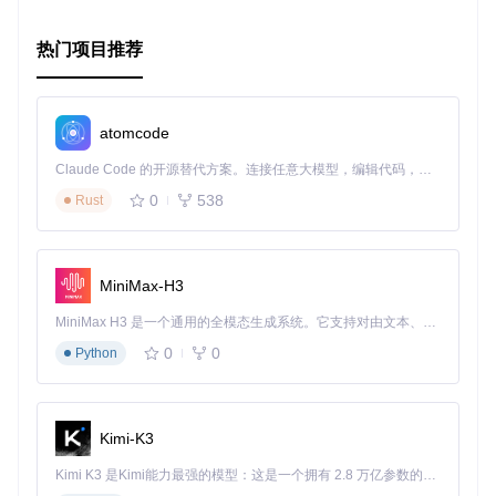
热门项目推荐
atomcode
Claude Code 的开源替代方案。连接任意大模型，编辑代码，运行命令，自动验证 — 全自动执行。用 Rust 构建，极致性能。 ｜ An open-source alternative to Claude Code. Connect any LLM, edit code, run commands, and verify changes — autonomously. Built in Rust for speed. Get Started
0
538
Rust
MiniMax-H3
MiniMax H3 是一个通用的全模态生成系统。它支持对由文本、图像、视频和音频组成的多模态上下文进行统一理解，并能生成分辨率高达 2K、时长可达 15 秒的带原生立体声音频的视频。得益于面向任务泛化的系统设计，H3 在预训练阶段就已具备广泛的多模态上下文理解与生成能力，能够出色地执行复杂的多模态指令。
0
0
Python
Kimi-K3
Kimi K3 是Kimi能力最强的模型：这是一个拥有 2.8 万亿参数的混合专家（MoE）模型，具备原生视觉理解能力，并支持 100 万 token 的上下文窗口。