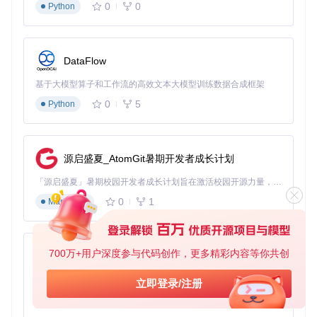
0
0
Python
DataFlow
基于大模型算子和工作流的高效文本大模型训练数据合成框架
0
5
Python
源启盛夏_AtomGit暑期开发者成长计划
「源启盛夏」暑期校园开发者成长计划旨在激活校园开源力量，通过积分激励、认证扶持、资源倾斜等形式，引导高校组织和开发者完成「入驻 — 建项目 — 做贡献 — 获认证 — 得资源」的完整闭环。无论你是想带领社团入驻平台的组织者，还是希望用代码贡献证明自己的开发者，都能在这里找到属于你的成长路径。
0
1
Markdown
700万+用户深度参与代码创作，更多精彩内容等你共创
py-xiaozhi
基于Python的Xiaozhi AI，适用于想要完整Xiaozhi体验而无需拥有专用硬件的用户。
立即登录/注册
0
1
Python