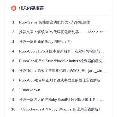
针对性强
：Pippi对代码中具体的API使用情况进行深入分
相关内容推荐
析。
影响显著
：优化后的代码能够明显提升运行效率。
易于使用
：只需简单的安装步骤，就可以在项目中集成Pipp
1
RubyGems 智能建议功能的优化与实现原理
i。
结果易读
：提供的报告清晰明了，便于理解。
2
推荐文章：解锁Ruby代码优化新利器 —— Magic_frozen_string_literal
实时反馈
：在代码执行时即刻发现问题。
3
推荐一款创新的Ruby REPL：Fir
使用方法
4
RuboCop v1.75.4 版本更新解析：布尔符号检测与参数转发优化
在Rails项目中，不论是test-unit还是rspec，都可以轻松集成Pi
5
RuboCop项目中Style/BlockDelimiters检查器的语义模式误报问题分析
ppi。只需添加到Gemfile，然后调整相关配置文件，即可在测
试执行时启动Pippi。也可以通过命令行直接运行Pippi，针对
特定的文件或整个代码库进行分析。
6
推荐项目：高效字符串相似度匹配的利器 - jaro_winkler
总的来说，Pippi是一位无声的代码守护者，默默地在后台工
7
RuboCop项目中正则表达式字面量的最佳实践解析
作，帮助您保持代码的干净和高效。如果你想要让你的Ruby
项目更上一层楼，不妨试试这个强大的工具。立即加入Pippi的
8
```markdown
行列，让您的代码变得更快，更优雅！
9
推荐一款强大的纯Ruby GeoIP2数据库读取工具：maxminddb
10
《Goodreads API Ruby Wrapper的应用实践解析》