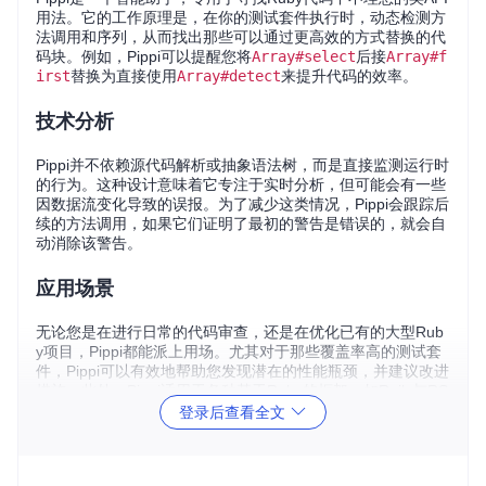
用法。它的工作原理是，在你的测试套件执行时，动态检测方
法调用和序列，从而找出那些可以通过更高效的方式替换的代
码块。例如，Pippi可以提醒您将
Array#select
后接
Array#f
irst
替换为直接使用
Array#detect
来提升代码的效率。
技术分析
Pippi并不依赖源代码解析或抽象语法树，而是直接监测运行时
的行为。这种设计意味着它专注于实时分析，但可能会有一些
因数据流变化导致的误报。为了减少这类情况，Pippi会跟踪后
续的方法调用，如果它们证明了最初的警告是错误的，就会自
动消除该警告。
应用场景
无论您是在进行日常的代码审查，还是在优化已有的大型Rub
y项目，Pippi都能派上用场。尤其对于那些覆盖率高的测试套
件，Pippi可以有效地帮助您发现潜在的性能瓶颈，并建议改进
措施。此外，Pippi适用于各种基于Ruby的框架，如Rails与RS
pec。
登录后查看全文
项目特点