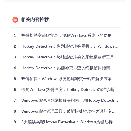
尝试修改系统快捷键，却发现某些组合已被系统保留
特别是在Windows 8以上系统中，由于安全机制的增强，普通
应用程序已无法直接获取全局热键注册信息，这使得传统方法
相关内容推荐
更加捉襟见肘。
小贴士
：热键冲突常发生在安装新软件后，特别是办公套件、
1
热键劫持案侦破实录：揭秘Windows系统下的隐形劫持者
截图工具和游戏辅助程序，这些类型的软件往往注册大量全局
热键。
2
Hotkey Detective：告别热键冲突困扰，让Windows快捷键重获新生
二、双重监控技术：让隐形热键无所遁形
3
Hotkey Detective：终结热键冲突的系统级诊断工具全攻略
突破系统限制的创新方案
4
Hotkey Detective：热键冲突排查的终极侦探指南
Hotkey Detective采用创新的"双重监控"技术，突破了传统工
5
热键侦探：Windows系统热键冲突一站式解决方案
具的技术限制，实现了对系统热键的深度监控。这项技术就像
给系统安装了"热键监控摄像头"，既能捕捉热键触发的瞬间，
6
破局Windows热键冲突：Hotkey Detective精准诊断与解决方案
又能追踪热键最终流向哪个程序。
7
Windows热键冲突终极解决指南：用Hotkey Detective找回失控的快捷键
双引擎工作原理
该工具通过两种互补机制协同工作：
8
Windows热键管理工具：破解快捷键劫持之谜的专业方案
系统消息捕获引擎
：实时监控系统消息队列，记录所有热
9
3大秘诀揭秘Hotkey Detective：Windows热键劫持终结者
键相关事件，包括触发时间和详细参数。这就像交通监控