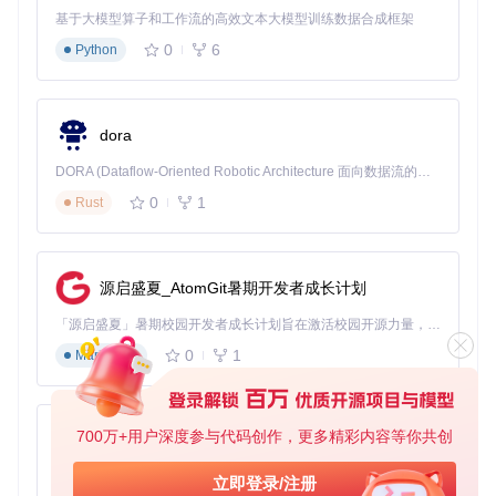
基于大模型算子和工作流的高效文本大模型训练数据合成框架
克隆项目代码：
git clone https://gitcode.com/gh
_mirrors/ho/hotkey-detective
0
6
Python
编译项目（需安装Visual Studio或MinGW环境）
右键生成的可执行文件，选择"以管理员身份运行"
热键冲突排查四步法
步骤一：启动热键监控
dora
程序启动后会自动进入监控状态，主界面将显示"监控已激
DORA (Dataflow-Oriented Robotic Architecture 面向数据流的机器人架构) 是为 AI 与具身智能机器人打造的高性能开发框架，以数据流范式重构开发逻辑，原生支持分布式部署与端边云协同 —— 无需复杂适配，即可实现一体端到端具身大小脑、VLA等模型部署，无缝衔接感知、推理、控制全链路，让 AI 能力与机器人动作深度融合。 依托 Rust 内核与零拷贝通信技术，它将具身大小脑、VLA等模型推理、多模态数据融合延迟压缩至微秒级，同时兼容 ROS2 生态与国产 AI 芯片，彻底降低具身智能机器人的开发门槛，让分布式部署下的 AI 赋能创新更高效、更灵活。
活"状态提示。此时工具开始记录系统中所有热键活动，无需
0
1
额外配置。
Rust
步骤二：触发问题热键
在任意窗口中按下出现问题的热键组合（如"Ctrl+S"）。建议
源启盛夏_AtomGit暑期开发者成长计划
连续按下2-3次，以确保工具能够准确捕获并分析相关系统消
息。
「源启盛夏」暑期校园开发者成长计划旨在激活校园开源力量，通过积分激励、认证扶持、资源倾斜等形式，引导高校组织和开发者完成「入驻 — 建项目 — 做贡献 — 获认证 — 得资源」的完整闭环。无论你是想带领社团入驻平台的组织者，还是希望用代码贡献证明自己的开发者，都能在这里找到属于你的成长路径。
步骤三：分析检测报告
0
1
Markdown
工具会立即显示热键分析结果，包括：
占用热键的进程名称和PID
700万+用户深度参与代码创作，更多精彩内容等你共创
py-xiaozhi
程序完整路径和启动时间
热键注册时间和冲突严重程度
基于Python的Xiaozhi AI，适用于想要完整Xiaozhi体验而无需拥有专用硬件的用户。
立即登录/注册
步骤四：实施解决方案