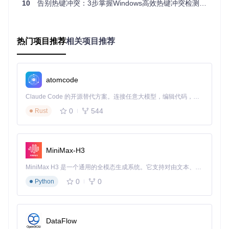
摄像头，记录每一次热键"通行"事件。
10
告别热键冲突：3步掌握Windows高效热键冲突检测工具
窗口目标追踪引擎
：在热键消息到达目标窗口前进行拦截
分析，确定最终接收者。即使热键被某个程序"悄悄接
热门项目推荐
相关项目推荐
收"，也能准确识别出具体的占用进程。
这种双重保障机制相比传统的单一监控方案，将热键识别准确
率提升了约40%，尤其对后台服务和系统进程注册的热键具有
更高的检测成功率。
atomcode
系统兼容性与权限管理
Claude Code 的开源替代方案。连接任意大模型，编辑代码，运行命令，自动验证 — 全自动执行。用 Rust 构建，极致性能。 ｜ An open-source alternative to Claude Code. Connect any LLM, edit code, run commands, and verify changes — autonomously. Built in Rust for speed. Get Started
为确保在不同Windows版本上的稳定运行，Hotkey Detective
0
544
Rust
内置了智能系统适配模块，能够自动识别当前系统版本并调整
监控策略。由于涉及系统级消息监控，程序需要以管理员身份
运行，这一安全机制确保了工具能够正常访问系统级资源。
MiniMax-H3
注意事项
：必须以管理员权限运行程序，否则监控引擎无法正
常工作，会导致检测结果不准确或完全失效。
MiniMax H3 是一个通用的全模态生成系统。它支持对由文本、图像、视频和音频组成的多模态上下文进行统一理解，并能生成分辨率高达 2K、时长可达 15 秒的带原生立体声音频的视频。得益于面向任务泛化的系统设计，H3 在预训练阶段就已具备广泛的多模态上下文理解与生成能力，能够出色地执行复杂的多模态指令。
0
0
Python
三、四步排查法：从发现到解决的完整流程
准备工作
DataFlow
在开始排查热键冲突前，请完成以下准备步骤：