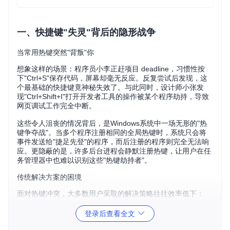
一、快捷键"失灵"背后的隐形战争
当常用热键突然"背叛"你
想象这样的场景：程序员小李正赶项目 deadline，习惯性按
下"Ctrl+S"保存代码，屏幕却毫无反应。反复尝试后发现，这
个最基础的快捷键竟神秘失效了。与此同时，设计师小张发
现"Ctrl+Shift+I"打开开发者工具的操作被某个程序劫持，导致
网页调试工作完全中断。
这些令人沮丧的情况背后，是Windows系统中一场无形的"热
键争夺战"。当多个程序注册相同的全局热键时，系统只会将
事件发送给"捷足先登"的程序，而后注册的程序则完全无法响
应。更隐蔽的是，许多后台进程会静默注册热键，让用户在任
务管理器中也难以识别这些"热键劫持者"。
传统解决方案的困境
面对热键冲突，大多数用户采取的解决策略往往效率低下：
逐个检查已安装程序的快捷键设置，耗时且容易遗漏
登录后查看全文
重启电脑或资源管理器，只能暂时解决问题