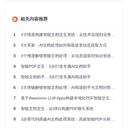
态处理
三大技术突破，彻底改变了文档交互方式。
图：智能文档分析系统架构展示，包含多模型协作与模块化设
相关内容推荐
计
如何用基础版与进阶版满足不同需求？
1
3大维度构建智能文档交互系统：从技术实现到业务价值
2
3大革新：AI文档处理如何彻底改变信息提取方式
基础版：快速实现PDF对话功能
基础版PDF对话系统提供即开即用的文档交互能力，适合快速
3
3个维度解锁智能文档处理：从信息提取到知识创造的完整路径
查询和信息提取。它像一位高效的文档速记员，能准确回答关
于文档内容的直接问题，提取关键数据和要点。
4
智能PDF交互：5步打造专属AI文档助手
核心功能
：
5
智能文档助手：3步打造专属AI阅读助手
文档内容问答：直接询问文档相关问题
6
3大突破解锁智能文档处理：AI阅读助手与文档问答系统革新指南
关键信息提取：自动识别重要段落和数据
基础摘要生成：生成文档核心内容概述
7
基于Awesome LLM Apps构建本地化PDF智能交互系统：从部署到定制的全流程指南
📚
适用场景
：快速阅读报告、论文摘要提取、合同条款查询
8
智能文档交互：从0到1构建PDF聊天系统
进阶版：RAG增强的智能分析
9
3步零代码搭建AI文档处理系统：高效智能PDF分析与问答指南
进阶版采用检索增强生成(RAG)技术，像一位深度研究专家，