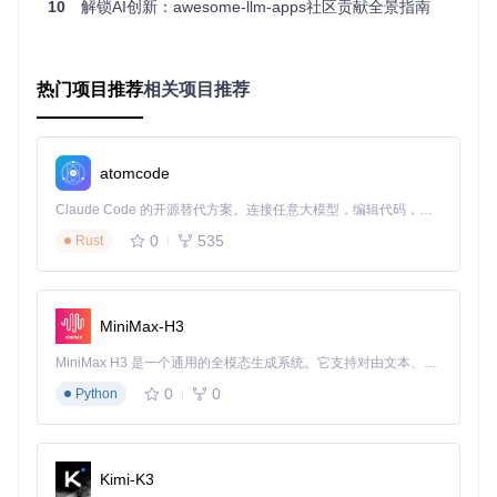
10
解锁AI创新：awesome-llm-apps社区贡献全景指南
不仅能回答问题，还能提供分析依据和深度洞察。它结合外部
知识库，提供更全面、准确的回答。
核心功能
：
热门项目推荐
相关项目推荐
自主研究能力：自动扩展相关知识
多文档关联分析：跨文档内容对比
视觉内容理解：图表、公式等非文本信息识别
atomcode
💼
适用场景
：市场研究分析、学术文献综述、复杂报告解读
Claude Code 的开源替代方案。连接任意大模型，编辑代码，运行命令，自动验证 — 全自动执行。用 Rust 构建，极致性能。 ｜ An open-source alternative to Claude Code. Connect any LLM, edit code, run commands, and verify changes — autonomously. Built in Rust for speed. Get Started
0
535
技术原理图解：RAG+LLM如何协作？
Rust
想象您需要写一篇研究论文，RAG+LLM的协作流程就像这
样：
MiniMax-H3
文档处理
：系统将PDF"拆解"成小块，就像图书馆员将书
MiniMax H3 是一个通用的全模态生成系统。它支持对由文本、图像、视频和音频组成的多模态上下文进行统一理解，并能生成分辨率高达 2K、时长可达 15 秒的带原生立体声音频的视频。得益于面向任务泛化的系统设计，H3 在预训练阶段就已具备广泛的多模态上下文理解与生成能力，能够出色地执行复杂的多模态指令。
籍分类上架
向量化
：把文字变成AI能理解的"数字密码"，如同将书籍
0
0
Python
内容编制索引卡
检索匹配
：根据问题找到最相关的内容块，好比图书管理
员快速找到相关书籍
Kimi-K3
智能生成
：LLM基于检索到的内容生成回答，就像研究员