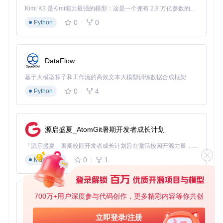
综合资料撰写报告
Kimi K3 是Kimi能力最强的模型：这是一个拥有 2.8 万亿参数的混合专家（MoE）模型，具备原生视觉理解能力，并支持 100 万 token 的上下文窗口。
0
0
Python
图：AI对话系统工作流程展示，显示用户提问到AI响应的完整
过程
3步启动智能文档助手
DataFlow
第一步：环境准备
基于大模型算子和工作流的高效文本大模型训练数据合成框架
0
4
Python
git 
clone
cd
第二步：核心功能体验
源启盛夏_AtomGit暑期开发者成长计划
安装对应模块的依赖：
「源启盛夏」暑期校园开发者成长计划旨在激活校园开源力量，通过积分激励、认证扶持、资源倾斜等形式，引导高校组织和开发者完成「入驻 — 建项目 — 做贡献 — 获认证 — 得资源」的完整闭环。无论你是想带领社团入驻平台的组织者，还是希望用代码贡献证明自己的开发者，都能在这里找到属于你的成长路径。
0
1
Markdown
启动基础PDF对话功能，开始与您的文档对话：
700万+用户深度参与代码创作，更多精彩内容等你共创
py-xiaozhi
第三步：自定义配置
基于Python的Xiaozhi AI，适用于想要完整Xiaozhi体验而无需拥有专用硬件的用户。
立即登录/注册