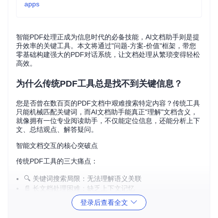
apps
智能PDF处理正成为信息时代的必备技能，AI文档助手则是提
升效率的关键工具。本文将通过"问题-方案-价值"框架，带您
零基础构建强大的PDF对话系统，让文档处理从繁琐变得轻松
高效。
为什么传统PDF工具总是找不到关键信息？
您是否曾在数百页的PDF文档中艰难搜索特定内容？传统工具
只能机械匹配关键词，而AI文档助手能真正"理解"文档含义，
就像拥有一位专业阅读助手，不仅能定位信息，还能分析上下
文、总结观点、解答疑问。
智能文档交互的核心突破点
传统PDF工具的三大痛点：
🔍 关键词搜索局限：无法理解语义关联
📄 长文档处理困难：缺乏上下文记忆
📊 非文本内容识别弱：图表数据无法提取
登录后查看全文
而基于LLM的智能文档系统通过
语义理解
、
上下文记忆
和
多模