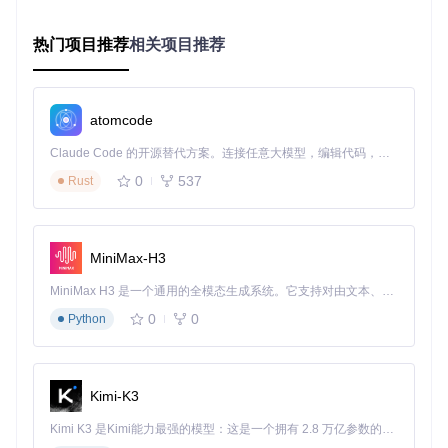
通过以下命令克隆项目仓库：
热门项目推荐
相关项目推荐
git 
clone
atomcode
快速上手：生成你的第一张动漫图像
Claude Code 的开源替代方案。连接任意大模型，编辑代码，运行命令，自动验证 — 全自动执行。用 Rust 构建，极致性能。 ｜ An open-source alternative to Claude Code. Connect any LLM, edit code, run commands, and verify changes — autonomously. Built in Rust for speed. Get Started
核心代码解析
0
537
Rust
以下是生成图像的基础代码框架：
import
MiniMax-H3
from
 diffusers 
import
 DiffusionPipeline

MiniMax H3 是一个通用的全模态生成系统。它支持对由文本、图像、视频和音频组成的多模态上下文进行统一理解，并能生成分辨率高达 2K、时长可达 15 秒的带原生立体声音频的视频。得益于面向任务泛化的系统设计，H3 在预训练阶段就已具备广泛的多模态上下文理解与生成能力，能够出色地执行复杂的多模态指令。
# 加载模型
0
0
Python
pipe = DiffusionPipeline.from_pretrained(

"cagliostrolab/animagine-xl-3.1"
,

    torch_dtype=torch.float16,

    use_safetensors=
True
,

)

Kimi-K3
pipe.to(
'cuda'
)

Kimi K3 是Kimi能力最强的模型：这是一个拥有 2.8 万亿参数的混合专家（MoE）模型，具备原生视觉理解能力，并支持 100 万 token 的上下文窗口。
# 设置提示词并生成图像