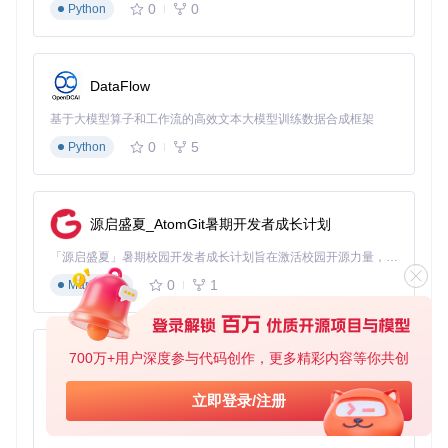
0
0
Python
prompt = 
"1girl, blue hair, school uniform, smile, cherry
negative_prompt = 
"nsfw, lowres, text, error, missing"
image = pipe(prompt, negative_prompt=negative_prompt).ima
DataFlow
# 保存结果
image.save(
"anime_character.png"
基于大模型算子和工作流的高效文本大模型训练数据合成框架
0
5
Python
你尝试过哪些提示词组合？不同的形容词会如何影响最终结
果？
掌握提示词艺术
源启盛夏_AtomGit暑期开发者成长计划
提示词黄金结构
「源启盛夏」暑期校园开发者成长计划旨在激活校园开源力量，通过积分激励、认证扶持、资源倾斜等形式，引导高校组织和开发者完成「入驻 — 建项目 — 做贡献 — 获认证 — 得资源」的完整闭环。无论你是想带领社团入驻平台的组织者，还是希望用代码贡献证明自己的开发者，都能在这里找到属于你的成长路径。
有效的提示词应遵循以下结构：
0
1
Markdown
700万+用户深度参与代码创作，更多精彩内容等你共创
py-xiaozhi
例如：
masterpiece, best quality, 1boy, spiky bla
ck hair, ninja costume, holding sword, night, f
基于Python的Xiaozhi AI，适用于想要完整Xiaozhi体验而无需拥有专用硬件的用户。
立即登录/注册
ull moon
0
1
Python
质量标签使用指南