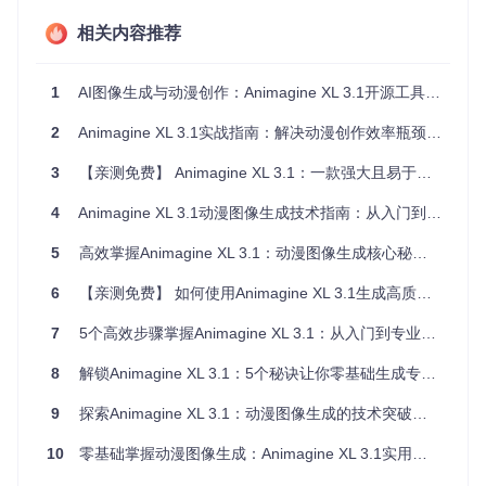
你可以想象成这三个模块如同：文本编码器是"翻译官"，将你
的文字描述翻译成机器语言；UNet网络是"画师"，根据翻译内
相关内容推荐
容绘制图像草稿；VAE解码器则是"精修师"，将草稿处理成最
终成品。
1
AI图像生成与动漫创作：Animagine XL 3.1开源工具零基础教程
环境搭建指南
2
Animagine XL 3.1实战指南：解决动漫创作效率瓶颈的5个创新方案
Step 1/3：检查系统要求
3
【亲测免费】 Animagine XL 3.1：一款强大且易于使用的动漫风格图像生成工具
在开始前，请确保你的环境满足：
4
Animagine XL 3.1动漫图像生成技术指南：从入门到精通
Python 3.7或更高版本
具备CUDA支持的NVIDIA显卡
5
高效掌握Animagine XL 3.1：动漫图像生成核心秘诀与全流程实践
至少10GB可用显存
6
【亲测免费】 如何使用Animagine XL 3.1生成高质量动漫图像
⚠️ 注意：没有GPU支持也能运行，但生成速度会显著降
低，建议使用GPU加速。
7
5个高效步骤掌握Animagine XL 3.1：从入门到专业动漫创作
Step 2/3：安装依赖包
8
解锁Animagine XL 3.1：5个秘诀让你零基础生成专业动漫图像
打开终端，执行以下命令安装必要的Python库：
9
探索Animagine XL 3.1：动漫图像生成的技术突破与实践指南
10
零基础掌握动漫图像生成：Animagine XL 3.1实用技巧与高效方案
Step 3/3：获取模型文件