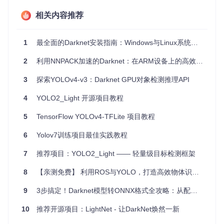
相关内容推荐
Darknet可以广泛应用于：
图像和视频的目标检测，包括实时监控和分析。
1
最全面的Darknet安装指南：Windows与Linux系统环境搭建实战
视频序列中的目标检测，通过conv_lstm层处理时间序列数
据。
2
利用NNPACK加速的Darknet：在ARM设备上的高效目标检测框架
数据增强，提高模型训练效率和泛化性能。
跨平台的应用，如Windows系统的支持，方便了更多开发者
3
探索YOLOv4-v3：Darknet GPU对象检测推理API
参与。
4
YOLO2_Light 开源项目教程
4. 项目特点
5
TensorFlow YOLOv4-TFLite 项目教程
全面兼容
：支持多种操作系统和硬件，包括CUDA和cuDNN
6
Yolov7训练项目最佳实践教程
的最新版本。
易于使用
：提供详尽的文档和编译指南，辅助快速上手。
7
推荐项目：YOLO2_Light —— 轻量级目标检测框架
高性能
：经过一系列优化，无论是训练还是预测，都展现出
卓越的性能。
8
【亲测免费】 利用ROS与YOLO，打造高效物体识别机器人应用
持续更新
：AlexeyAB一直在跟进并升级模型，保持了与前
沿研究同步。
9
3步搞定！Darknet模型转ONNX格式全攻略：从配置到部署无缝衔接
多样化的模型
：集成多个SOTA目标检测模型，满足不同场
景的需求。
10
推荐开源项目：LightNet - 让DarkNet焕然一新
丰富的数据支持
：对多种标准数据集的内置支持，简化数据