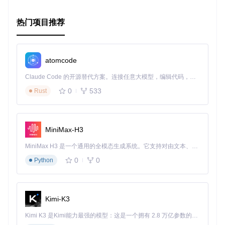
准备步骤。
总结来说，无论您是一位深度学习新手，还是寻找最新模型的
热门项目推荐
研究者，AlexeyAB的Darknet都是一个值得信赖的选择。它的
灵活性、易用性和强大的功能，使得目标检测任务变得简单而
高效。现在，就去探索和体验这个强大的开源项目吧！
atomcode
Claude Code 的开源替代方案。连接任意大模型，编辑代码，运行命令，自动验证 — 全自动执行。用 Rust 构建，极致性能。 ｜ An open-source alternative to Claude Code. Connect any LLM, edit code, run commands, and verify changes — autonomously. Built in Rust for speed. Get Started
0
533
Rust
MiniMax-H3
MiniMax H3 是一个通用的全模态生成系统。它支持对由文本、图像、视频和音频组成的多模态上下文进行统一理解，并能生成分辨率高达 2K、时长可达 15 秒的带原生立体声音频的视频。得益于面向任务泛化的系统设计，H3 在预训练阶段就已具备广泛的多模态上下文理解与生成能力，能够出色地执行复杂的多模态指令。
0
0
Python
Kimi-K3
Kimi K3 是Kimi能力最强的模型：这是一个拥有 2.8 万亿参数的混合专家（MoE）模型，具备原生视觉理解能力，并支持 100 万 token 的上下文窗口。