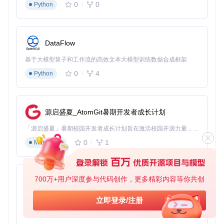
0
0
Python
DataFlow
基于大模型算子和工作流的高效文本大模型训练数据合成框架
0
4
Python
源启盛夏_AtomGit暑期开发者成长计划
「源启盛夏」暑期校园开发者成长计划旨在激活校园开源力量，通过积分激励、认证扶持、资源倾斜等形式，引导高校组织和开发者完成「入驻 — 建项目 — 做贡献 — 获认证 — 得资源」的完整闭环。无论你是想带领社团入驻平台的组织者，还是希望用代码贡献证明自己的开发者，都能在这里找到属于你的成长路径。
0
1
Markdown
700万+用户深度参与代码创作，更多精彩内容等你共创
py-xiaozhi
基于Python的Xiaozhi AI，适用于想要完整Xiaozhi体验而无需拥有专用硬件的用户。
立即登录/注册
0
1
Python