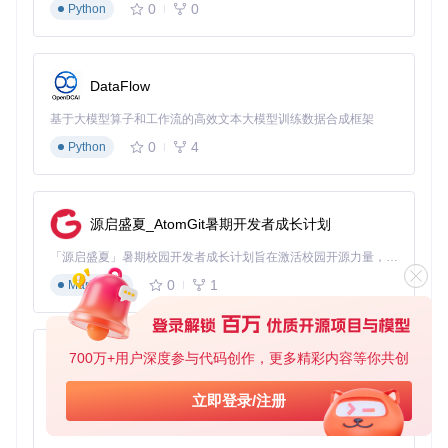
0
0
Python
实战指南：从安装到精通
快速上手步骤
DataFlow
获取与安装
通过项目仓库克隆代码库，执行安装脚本即可完成
部署。整个过程就像组装一件家具，按照指引操作，几分钟内
基于大模型算子和工作流的高效文本大模型训练数据合成框架
就能让AeroSpace在你的macOS上安家落户。
0
4
Python
初次启动与设置
启动后，AeroSpace会自动创建默认工作区。
你可以立即尝试基本操作：使用快捷键创建新窗口，通过方向
键调整布局，体验平铺管理的高效魅力。初期可能需要适应新
的操作逻辑，但一旦习惯，效率提升立竿见影。
源启盛夏_AtomGit暑期开发者成长计划
进阶技巧
掌握工作区移动是提升效率的关键。将不同项目分配
「源启盛夏」暑期校园开发者成长计划旨在激活校园开源力量，通过积分激励、认证扶持、资源倾斜等形式，引导高校组织和开发者完成「入驻 — 建项目 — 做贡献 — 获认证 — 得资源」的完整闭环。无论你是想带领社团入驻平台的组织者，还是希望用代码贡献证明自己的开发者，都能在这里找到属于你的成长路径。
到不同工作区，通过快捷键一键切换，就像在不同办公室间瞬
0
1
Markdown
移。多显示器用户还可以将工作区拖动到不同屏幕，实现跨屏
协作的无缝衔接。
适合人群自测
700万+用户深度参与代码创作，更多精彩内容等你共创
py-xiaozhi
想知道AeroSpace是否适合你？思考以下问题：
基于Python的Xiaozhi AI，适用于想要完整Xiaozhi体验而无需拥有专用硬件的用户。
立即登录/注册
0
1
Python
你是否经常需要同时打开5个以上窗口工作？
切换应用时，你是否更习惯使用键盘而非鼠标？