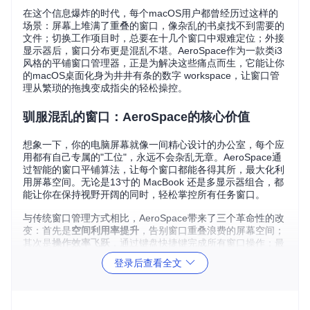
在这个信息爆炸的时代，每个macOS用户都曾经历过这样的
场景：屏幕上堆满了重叠的窗口，像杂乱的书桌找不到需要的
文件；切换工作项目时，总要在十几个窗口中艰难定位；外接
显示器后，窗口分布更是混乱不堪。AeroSpace作为一款类i3
风格的平铺窗口管理器，正是为解决这些痛点而生，它能让你
的macOS桌面化身为井井有条的数字 workspace，让窗口管
理从繁琐的拖拽变成指尖的轻松操控。
驯服混乱的窗口：AeroSpace的核心价值
想象一下，你的电脑屏幕就像一间精心设计的办公室，每个应
用都有自己专属的"工位"，永远不会杂乱无章。AeroSpace通
过智能的窗口平铺算法，让每个窗口都能各得其所，最大化利
用屏幕空间。无论是13寸的 MacBook 还是多显示器组合，都
能让你在保持视野开阔的同时，轻松掌控所有任务窗口。
与传统窗口管理方式相比，AeroSpace带来了三个革命性的改
变：首先是
空间利用率提升
，告别窗口重叠浪费的屏幕空间；
其次是
操作效率飞跃
，通过键盘快捷键完成所有窗口操作；最
后是
工作流连续性
，不同任务在独立工作区中互不干扰，切换
登录后查看全文
自如。
构建你的数字空间站：场景化功能展示