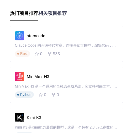
排列，上方浏览文献，下方记录要点，视野连贯且无需切换窗
口。这种布局也适合终端监控场景，让日志信息和操作窗口上
下呼应，实时掌握系统状态。
热门项目推荐
相关项目推荐
定制你的空间法则：个性化配置指南
atomcode
3步打造专属工作流
Claude Code 的开源替代方案。连接任意大模型，编辑代码，运行命令，自动验证 — 全自动执行。用 Rust 构建，极致性能。 ｜ An open-source alternative to Claude Code. Connect any LLM, edit code, run commands, and verify changes — autonomously. Built in Rust for speed. Get Started
0
535
Rust
第一步：基础设置
从项目配置示例中选择适合自己的模板，默
认配置已能满足基本需求。你可以找到类i3风格和默认风格两
种预设，通过简单修改即可调整窗口边框大小、间隙宽度等视
觉参数，让界面既美观又实用。
MiniMax-H3
第二步：快捷键规划
像设计自己的办公桌一样定制快捷键。将
最常用的操作如切换工作区、移动窗口等，设置为符合肌肉记
MiniMax H3 是一个通用的全模态生成系统。它支持对由文本、图像、视频和音频组成的多模态上下文进行统一理解，并能生成分辨率高达 2K、时长可达 15 秒的带原生立体声音频的视频。得益于面向任务泛化的系统设计，H3 在预训练阶段就已具备广泛的多模态上下文理解与生成能力，能够出色地执行复杂的多模态指令。
忆的组合键。例如，将"Mod4+W"设为关闭窗口，"Mod4+箭头
0
0
Python
键"控制窗口位置，让双手无需离开键盘就能掌控全局。
第三步：窗口规则定义
为特定应用设定专属行为，就像给常用
工具分配固定工位。通过配置文件指定某些应用总是打开在特
定工作区，或自动以特定尺寸显示。例如，让终端总是出现在
Kimi-K3
工作区2，浏览器默认打开在工作区3，实现任务与空间的精准
Kimi K3 是Kimi能力最强的模型：这是一个拥有 2.8 万亿参数的混合专家（MoE）模型，具备原生视觉理解能力，并支持 100 万 token 的上下文窗口。
匹配。