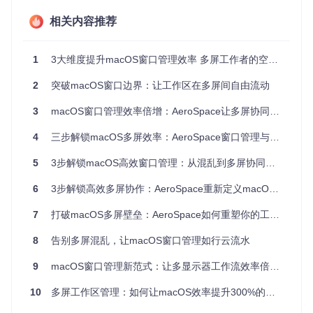
横向拓展视野：水平平铺布局
相关内容推荐
当你需要同时参考文档和编写代码时，水平平铺布局能让两个
窗口肩并肩展示，就像在办公桌上并排放置两本打开的书。左
1
3大维度提升macOS窗口管理效率 多屏工作者的空间优化指南
侧的代码编辑器和右侧的API文档各司其职，无需频繁切换窗
口，思路更加连贯。这种布局特别适合对比类任务，比如查看
2
突破macOS窗口边界：让工作区在多屏间自由流动
设计稿同时编写前端代码，或者一边阅读邮件一边回复消息。
3
macOS窗口管理效率倍增：AeroSpace让多屏协同与工作区优化不再复杂
垂直延伸思维：树形布局结构
4
三步解锁macOS多屏效率：AeroSpace窗口管理与多屏协作新方案
处理复杂项目时，单一的窗口排列往往不够用。AeroSpace的
5
3步解锁macOS高效窗口管理：从混乱到多屏协同的工作流革命
树形布局就像一个智能文件柜，允许你将窗口组合成层级结
构。例如，主窗口显示代码编辑器，其下方垂直排列着终端和
6
3步解锁高效多屏协作：AeroSpace重新定义macOS窗口管理
调试面板，右侧则水平分布着浏览器和文档窗口。这种布局能
让相关任务紧密关联，又保持清晰的视觉层次，特别适合全栈
7
打破macOS多屏壁垒：AeroSpace如何重塑你的工作流？
开发或多步骤工作流程。
8
告别多屏混乱，让macOS窗口管理如行云流水
纵向聚焦深度：垂直平铺应用
9
macOS窗口管理新范式：让多显示器工作流效率倍增的平铺式解决方案
阅读长文档或处理数据表格时，垂直平铺布局让内容充分展
10
多屏工作区管理：如何让macOS效率提升300%的跨显示器协作方案
开，避免频繁滚动。想象一下，将PDF阅读器和笔记应用垂直