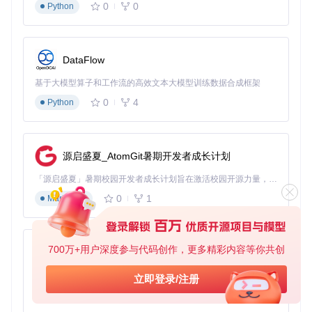
0
0
Python
数字资源下载进度展示，界面清晰显示剩余时间与任务状态
专家经验：提升下载效率的五个技巧
DataFlow
网络优化策略
基于大模型算子和工作流的高效文本大模型训练数据合成框架
对于超过500页的大型著作，建议在非高峰时段（如凌晨2-5
0
4
Python
点）下载，此时服务器响应速度提升约30%。使用有线网络连
接可减少因WiFi不稳定导致的下载中断，特别是处理高清图片
合集时。
存储空间管理
源启盛夏_AtomGit暑期开发者成长计划
启用"自动归档"功能可将完成的下载按"图书馆-年份-主题"自动
「源启盛夏」暑期校园开发者成长计划旨在激活校园开源力量，通过积分激励、认证扶持、资源倾斜等形式，引导高校组织和开发者完成「入驻 — 建项目 — 做贡献 — 获认证 — 得资源」的完整闭环。无论你是想带领社团入驻平台的组织者，还是希望用代码贡献证明自己的开发者，都能在这里找到属于你的成长路径。
分类，配合工具内置的OCR文本提取，建立可搜索的个人文献
0
1
Markdown
库。2TB容量的外置SSD可存储约500本扫描版书籍，满足大
多数研究者的中期需求。
质量参数调整
700万+用户深度参与代码创作，更多精彩内容等你共创
py-xiaozhi
学术引用优先选择"文本优化"模式（200dpi），兼顾文件大小
与文字清晰度；图像研究则应使用"高清扫描"模式（300dp
基于Python的Xiaozhi AI，适用于想要完整Xiaozhi体验而无需拥有专用硬件的用户。
立即登录/注册
i），保留细节特征。通过设置页面的"默认质量配置"可避免重
0
1
Python
复调整。