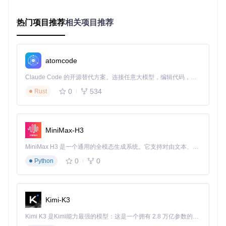
第一步：扩展安装与配置
热门项目推荐
git 
clone
相关项目推荐
安装过程简单直观：在Chrome或Edge浏览器中开启"开发者
模式"，加载已解压的扩展文件夹即可。Firefox用户则可直接
atomcode
安装XPI文件。首次使用时建议在设置页面调整默认下载格式
和画质参数，根据网络状况设置并行任务数量（推荐2-3
Claude Code 的开源替代方案。连接任意大模型，编辑代码，运行命令，自动验证 — 全自动执行。用 Rust 构建，极致性能。 ｜ An open-source alternative to Claude Code. Connect any LLM, edit code, run commands, and verify changes — autonomously. Built in Rust for speed. Get Started
个）。
0
534
Rust
第二步：目标文献定位与借阅
在Internet Archive中寻找标有"14天借阅"标识的书籍，完成借
阅流程；HathiTrust则需选择"Full View"状态的公开领域文
MiniMax-H3
献。扩展会自动识别借阅状态，在阅读器界面添加功能按钮，
无需复杂的手动配置。
MiniMax H3 是一个通用的全模态生成系统。它支持对由文本、图像、视频和音频组成的多模态上下文进行统一理解，并能生成分辨率高达 2K、时长可达 15 秒的带原生立体声音频的视频。得益于面向任务泛化的系统设计，H3 在预训练阶段就已具备广泛的多模态上下文理解与生成能力，能够出色地执行复杂的多模态指令。
第三步：启动下载与任务监控
0
0
Python
常规PDF下载只需点击界面新增的"Download"按钮；按住Ctrl
键（Mac用户Command键）点击可切换为图片模式；按住Alt
键（Mac用户Option键）则打开页码范围选择对话框。下载过
Kimi-K3
程中，工具会显示实时进度，并在完成后自动提示文件保存位
置。
Kimi K3 是Kimi能力最强的模型：这是一个拥有 2.8 万亿参数的混合专家（MoE）模型，具备原生视觉理解能力，并支持 100 万 token 的上下文窗口。