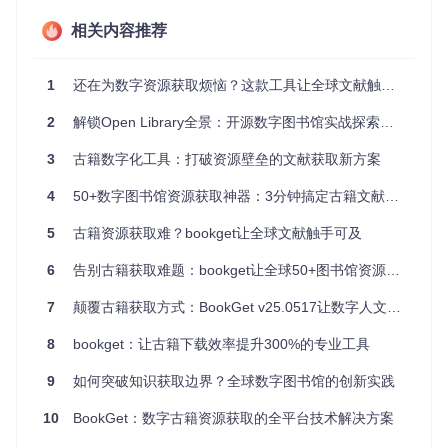
分辨率保存为PNG格式，既保留了原始笔触细节，又支持后续
相关内容推荐
图像分析。与普通屏幕截图相比，专业级图像质量为数字人文
研究提供了可靠素材。
1
还在为数字资源获取烦恼？这款工具让全球文献触手可及
数字资源下载工具在Internet Archive书籍页面的功能按钮，支
持一键启动PDF生成
2
解锁Open Library全景：开源数字图书馆实战探索指南
智能下载控制：让研究更专注
3
古籍数字化工具：打破资源壁垒的文献获取新方案
页码范围选择
功能解决了大型文献的部分下载需求。当只需某
4
50+数字图书馆资源获取神器：3分钟搞定古籍文献下载
本书的第15-30章进行案例分析时，工具允许精准指定范围，
避免不必要的流量消耗和存储空间占用，平均节省40%的下载
5
古籍资源获取难？bookget让全球文献触手可及
时间。
6
告别古籍获取难题：bookget让全球50+图书馆资源触手可及
并行任务管理
系统支持同时处理多本著作。在比较研究不同时
期的文献时，研究者可同时启动3-5个下载任务，并通过任务
7
颠覆古籍获取方式：BookGet v25.0517让数字人文研究效率提升300%
面板实时监控进度，多线程处理能力使工作效率提升3倍。
8
bookget：让古籍下载效率提升300%的专业工具
HathiTrust数字图书馆的扩展功能区，左侧菜单展示下载选项
与任务状态
9
如何突破知识获取边界？全球数字图书馆的创新实践
10
BookGet：数字古籍资源获取的全平台技术解决方案
3步实现受限文献本地保存