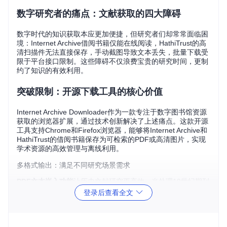
数字研究者的痛点：文献获取的四大障碍
数字时代的知识获取本应更加便捷，但研究者们却常常面临困
境：Internet Archive借阅书籍仅能在线阅读，HathiTrust的高
清扫描件无法直接保存，手动截图导致文本丢失，批量下载受
限于平台接口限制。这些障碍不仅浪费宝贵的研究时间，更制
约了知识的有效利用。
突破限制：开源下载工具的核心价值
Internet Archive Downloader作为一款专注于数字图书馆资源
获取的浏览器扩展，通过技术创新解决了上述痛点。这款开源
工具支持Chrome和Firefox浏览器，能够将Internet Archive和
HathiTrust的借阅书籍保存为可检索的PDF或高清图片，实现
学术资源的高效管理与离线利用。
多格式输出：满足不同研究场景需求
PDF文本嵌入功能
让历史文献研究更高效。当处理19世纪期刊
论文时，工具能保留原始排版和文本结构，生成的PDF支持关
登录后查看全文
键词搜索，使文献综述效率提升60%。相比传统截图工具产生
的纯图片格式，这一功能彻底改变了学术引用的工作流程。
高清图片合集模式
适合艺术史研究者。将中世纪手稿以300dpi