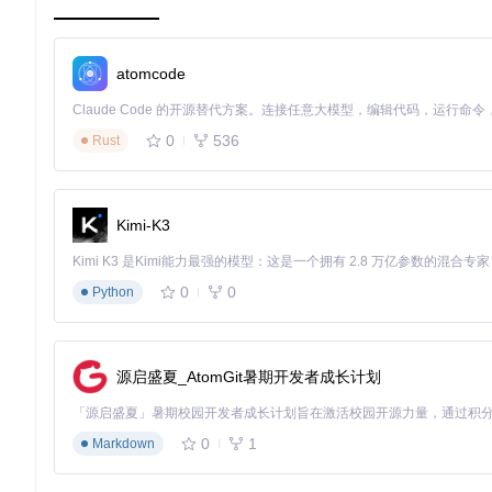
产品展示视频制作
电商卖家小李要为新产品拍摄宣传视频，但没有专业摄影棚。通
atomcode
景上，转化率提升了25%。
在线教育内容创作
0
536
Rust
教师张老师需要制作教学视频，但家里环境不够整洁。利用实时绿
影视特效爱好者
Kimi-K3
独立导演小陈正在拍摄一部短片，需要实现角色与虚拟场景的合成
获得了最佳技术奖。
社交媒体内容创作
0
0
Python
博主小林擅长制作创意短视频，但频繁更换拍摄场景成本太高。使
了50%。
源启盛夏_AtomGit暑期开发者成长计划
3.四步上手指南：从安装到输出的完整流程
环境准备与检测
0
1
Markdown
在开始前，请确保你的系统满足以下条件：