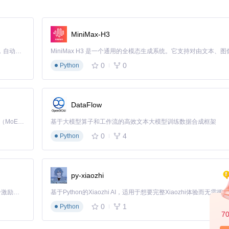
过无绿幕抠图技巧，她将产品从杂乱的办公室背景中分离出来，叠加到精
MiniMax-H3
Claude Code 的开源替代方案。连接任意大模型，编辑代码，运行命令，自动验证 — 全自动执行。用 Rust 构建，极致性能。 ｜ An open-source alternative to Claude Code. Connect any LLM, edit code, run commands, and verify changes — autonomously. Built in Rust for speed. Get Started
0
0
Python
幕处理功能，他将自己的影像与教学PPT完美融合，学生注意力提升了4
DataFlow
。借助ComfyUI的精确抠图功能，他成功制作出了专业级的特效镜头，
Kimi K3 是Kimi能力最强的模型：这是一个拥有 2.8 万亿参数的混合专家（MoE）模型，具备原生视觉理解能力，并支持 100 万 token 的上下文窗口。
基于大模型算子和工作流的高效文本大模型训练数据合成框架
0
4
Python
用AI视频背景替换技术后，她可以在同一个房间内"穿越"到世界各地，
py-xiaozhi
「源启盛夏」暑期校园开发者成长计划旨在激活校园开源力量，通过积分激励、认证扶持、资源倾斜等形式，引导高校组织和开发者完成「入驻 — 建项目 — 做贡献 — 获认证 — 得资源」的完整闭环。无论你是想带领社团入驻平台的组织者，还是希望用代码贡献证明自己的开发者，都能在这里找到属于你的成长路径。
0
1
Python
7