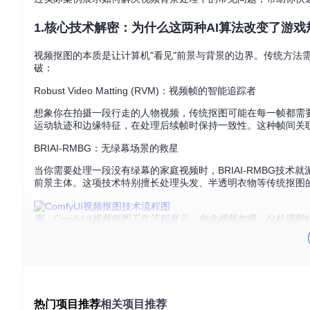
1.核心技术解密：为什么这两种AI算法改变了游戏
视频抠图的本质是让计算机"看见"前景与背景的边界。传统方法需要
破：
Robust Video Matting (RVM)：视频帧的智能追踪者
想象你在拍摄一段行走的人物视频，传统抠图可能在每一帧都需
运动轨迹和边缘特征，在处理后续帧时保持一致性。这种帧间关
BRIAI-RMBG：无绿幕场景的救星
当你需要处理一段没有绿幕的家庭视频时，BRIAI-RMBG技
前景主体。这项技术特别擅长处理头发、半透明衣物等传统抠图
图：ComfyUI视频抠图工作流程展示，包含视频加载、AI处理
2.五大应用场景：看看这些创作者如何解决实际问
虚拟直播背景替换
游戏主播小王需要在直播中切换不同场景，但预算有限无法搭建实
热门项目推荐
相关项目推荐
拟场景，观众数量增加了30%。