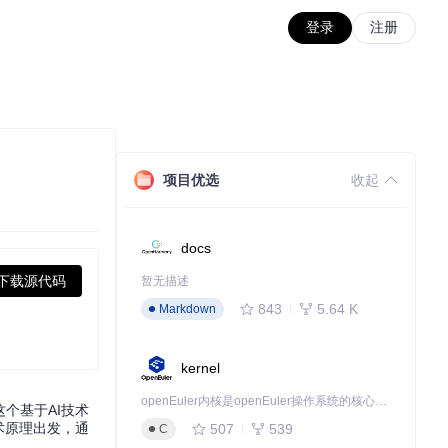
登录
注册
项目优选
收起
docs
下载源代码
暂无描述
843
5.64 K
Markdown
kernel
openEuler内核是openEuler操作系统的核心，既是系统性能与稳定性的基石，也是连接处理器、设备与服务的桥梁。
个基于AI技术
技术原理出发，通
507
539
C