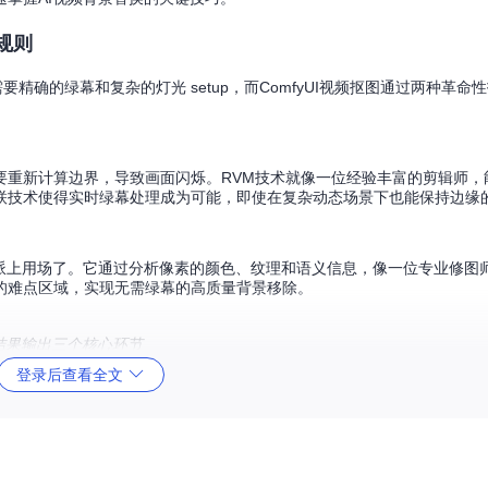
规则
精确的绿幕和复杂的灯光 setup，而ComfyUI视频抠图通过两种革命
要重新计算边界，导致画面闪烁。RVM技术就像一位经验丰富的剪辑师，
联技术使得实时绿幕处理成为可能，即使在复杂动态场景下也能保持边缘
术就派上用场了。它通过分析像素的颜色、纹理和语义信息，像一位专业修图
的难点区域，实现无需绿幕的高质量背景移除。
和结果输出三个核心环节
登录后查看全文
题
体背景。使用ComfyUI视频抠图后，他只需一块简单的绿幕布，就能实