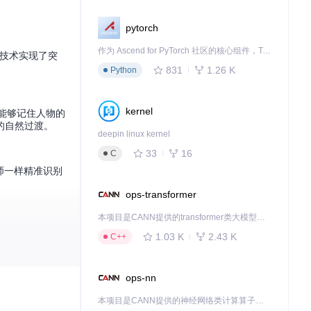
pytorch
作为 Ascend for PyTorch 社区的核心组件，TorchNPU 是昇腾专为 PyTorch 打造的深度学习适配插件，使 PyTorch 框架能够直接调用昇腾 NPU，为开发者提供昇腾 AI 处理器的超强算力。
性技术实现了突
831
1.26 K
Python
kernel
能够记住人物的
的自然过渡。
deepin linux kernel
33
16
C
师一样精准识别
ops-transformer
本项目是CANN提供的transformer类大模型算子库，实现网络在NPU上加速计算。
1.03 K
2.43 K
C++
ops-nn
时切换到任何虚
本项目是CANN提供的神经网络类计算算子库，实现网络在NPU上加速计算。