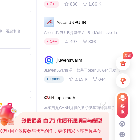
836
1.66 K
C++
心设计的产品背
AscendNPU-IR
MiniMax H3 是一个通用的全模态生成系统。它支持对由文本、图像、视频和音频组成的多模态上下文进行统一理解，并能生成分辨率高达 2K、时长可达 15 秒的带原生立体声音频的视频。得益于面向任务泛化的系统设计，H3 在预训练阶段就已具备广泛的多模态上下文理解与生成能力，能够出色地执行复杂的多模态指令。
AscendNPU-IR是基于MLIR（Multi-Level Intermediate Representation）构建的，面向昇腾亲和算子编译时使用的中间表示，提供昇腾完备表达能力，通过编译优化提升昇腾AI处理器计算效率，支持通过生态框架使能昇腾AI处理器与深度调优
497
336
C++
0%。
邀请
jiuwenswarm
作品在电影节上
JiuwenSwarm 是一款基于openJiuwen开发的智能AI Agent，它能够将大语言模型的强大能力，通过你日常使用的各类通讯应用，直接延伸至你的指尖。
3.15 K
844
Python
内容互动率提高
ops-math
客
本项目是CANN提供的数学类基础计算算子库，实现网络在NPU上加速计算。
服
1.24 K
1.36 K
C++
基于Python的Xiaozhi AI，适用于想要完整Xiaozhi体验而无需拥有专用硬件的用户。
00万+用户深度参与代码创作，更多精彩内容等你共创
deveco-code