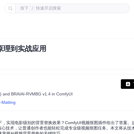
按下
快速开启搜索
/
术原理到实战应用
VM) and BRAIAI-RVMBG v1.4 in ComfyUI
-Matting
实现电影级别的背景替换效果？ComfyUI视频抠图插件给出了答案。这
IAI-RMBG两大核心技术，让普通创作者也能轻松完成专业级视频抠图任务。本文将从
掌握AI视频背景替换的关键技巧。