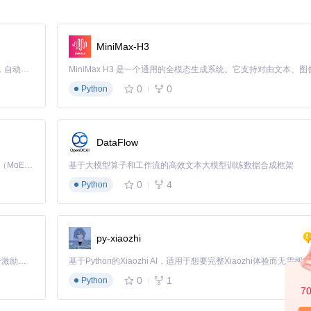
MiniMax-H3
per对象并转换为自然语言音频输出：
Claude Code 的开源替代方案。连接任意大模型，编辑代码，运行命令，自动验证 — 全自动执行。用 Rust 构建，极致性能。 ｜ An open-source alternative to Claude Code. Connect any LLM, edit code, run commands, and verify changes — autonomously. Built in Rust for speed. Get Started
0
0
Python
DataFlow
出能力

Kimi K3 是Kimi能力最强的模型：这是一个拥有 2.8 万亿参数的混合专家（MoE）模型，具备原生视觉理解能力，并支持 100 万 token 的上下文窗口。
基于大模型算子和工作流的高效文本大模型训练数据合成框架
0
4
Python
'表示中文

py-xiaozhi
「源启盛夏」暑期校园开发者成长计划旨在激活校园开源力量，通过积分激励、认证扶持、资源倾斜等形式，引导高校组织和开发者完成「入驻 — 建项目 — 做贡献 — 获认证 — 得资源」的完整闭环。无论你是想带领社团入驻平台的组织者，还是希望用代码贡献证明自己的开发者，都能在这里找到属于你的成长路径。
0
1
Python
7