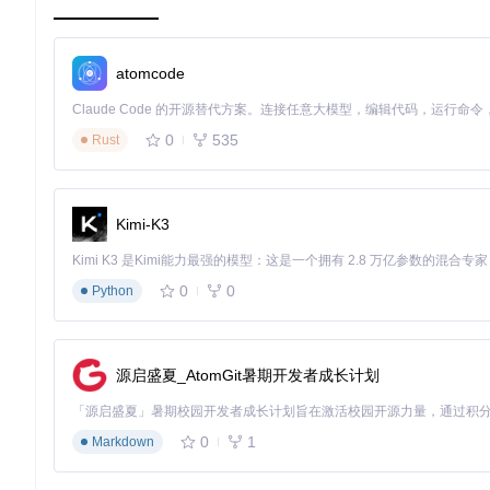
性。
构建阶段：开发论文语音合成模块
atomcode
创建
tts.py
文件实现语音合成核心功能，该模块将接收ArxivPa
import
0
535
Rust
from
 paper 
import
 ArxivPaper

class
PaperReader
:

"""论文语音合成器，将ArxivPaper对象转换为自然语言音频

Kimi-K3
    支持多语言朗读、语速调节和批量处理功能，为学术内容提供听觉输
    """
def
__init__
(
self, language=
'en'
, speed=
150
):

0
0
Python
"""初始化语音引擎并设置基本参数

        Args:

            language: 语音合成语言代码，如'en'表示英语，'zh
源启盛夏_AtomGit暑期开发者成长计划
            speed: 语速，默认150词/分钟，范围50-300

        """
self
.engine = pyttsx3.init()

0
1
Markdown
self
.engine.setProperty(
'rate'
, speed)

# 根据语言选择合适的语音