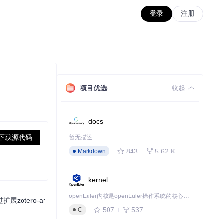
登录
注册
项目优选
收起
docs
下载源代码
暂无描述
843
5.62 K
Markdown
kernel
openEuler内核是openEuler操作系统的核心，既是系统性能与稳定性的基石，也是连接处理器、设备与服务的桥梁。
otero-ar
507
537
C