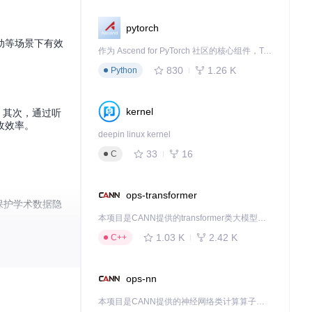
pytorch
动等场景下有效
作为 Ascend for PyTorch 社区的核心组件，TorchNPU 是昇腾专为 PyTorch 打造的深度学习适配插件，使 PyTorch 框架能够直接调用昇腾 NPU，为开发者提供昇腾 AI 处理器的超强算力。
830
1.26 K
Python
kernel
费；其次，通过听
收效率。
deepin linux kernel
33
16
C
ops-transformer
保护学术数据隐
本项目是CANN提供的transformer类大模型算子库，实现网络在NPU上加速计算。
1.03 K
2.42 K
C++
ops-nn
本项目是CANN提供的神经网络类计算算子库，实现网络在NPU上加速计算。
端，确保跨平台兼容