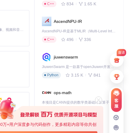
834
1.65 K
C++
AscendNPU-IR
MiniMax H3 是一个通用的全模态生成系统。它支持对由文本、图像、视频和音频组成的多模态上下文进行统一理解，并能生成分辨率高达 2K、时长可达 15 秒的带原生立体声音频的视频。得益于面向任务泛化的系统设计，H3 在预训练阶段就已具备广泛的多模态上下文理解与生成能力，能够出色地执行复杂的多模态指令。
AscendNPU-IR是基于MLIR（Multi-Level Intermediate Representation）构建的，面向昇腾亲和算子编译时使用的中间表示，提供昇腾完备表达能力，通过编译优化提升昇腾AI处理器计算效率，支持通过生态框架使能昇腾AI处理器与深度调优
496
336
C++
邀请
jiuwenswarm
JiuwenSwarm 是一款基于openJiuwen开发的智能AI Agent，它能够将大语言模型的强大能力，通过你日常使用的各类通讯应用，直接延伸至你的指尖。
3.15 K
841
Python
ops-math
客
本项目是CANN提供的数学类基础计算算子库，实现网络在NPU上加速计算。
服
1.24 K
1.36 K
C++
基于Python的Xiaozhi AI，适用于想要完整Xiaozhi体验而无需拥有专用硬件的用户。
00万+用户深度参与代码创作，更多精彩内容等你共创
deveco-code