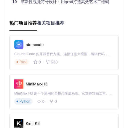
"gradient"
:
[
{
"color"
:
"#a1c4fd"
,
"pos"
:
0
}
,
{
"color"
10
革新性视觉符号设计：用qrbtf打造高效艺术二维码
}
样式文件
：
webgradients.css
将JSON定义转换为可直接使
热门项目推荐
相关项目推荐
用的CSS类。每个类对应一种渐变效果，如：
.winter_neva
{

background-image
: 
linear-gradient
(
120deg
, 
#a1c4fd
0%
,
atomcode
Claude Code 的开源替代方案。连接任意大模型，编辑代码，运行命令，自动验证 — 全自动执行。用 Rust 构建，极致性能。 ｜ An open-source alternative to Claude Code. Connect any LLM, edit code, run commands, and verify changes — autonomously. Built in Rust for speed. Get Started
对于高级应用，WebGradients还支持
background-blend-m
0
538
Rust
ode
属性实现混合效果。如".coup_de_grace"类通过叠加径向
渐变和线性渐变，创造出具有金属质感的复杂背景：
MiniMax-H3
.coup_de_grace
{

background
: 
#DCD9D4
linear-gradient
(to bottom, 
rgba
(
255
MiniMax H3 是一个通用的全模态生成系统。它支持对由文本、图像、视频和音频组成的多模态上下文进行统一理解，并能生成分辨率高达 2K、时长可达 15 秒的带原生立体声音频的视频。得益于面向任务泛化的系统设计，H3 在预训练阶段就已具备广泛的多模态上下文理解与生成能力，能够出色地执行复杂的多模态指令。
radial-gradient
(at 
50%
0%
, 
rgba
(
255
,
255
,
255
background-blend-mode
: soft-light,screen;

0
0
Python
快速上手使用指南
Kimi-K3