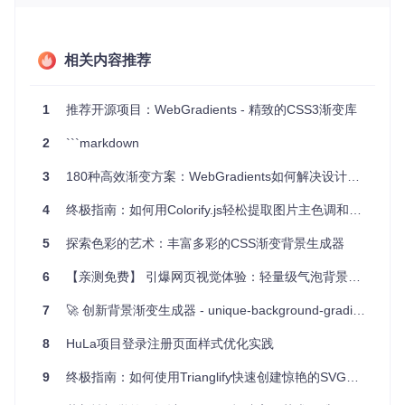
dient(45deg, #ffecd2 0%, #fcb69f 100%)
），可在有
限空间内创造出立体感，提升用户点击欲望。
数据可视化背景方案
相关内容推荐
数据仪表盘需要既美观又不干扰信息读取的背景。"Heavy Rai
n"渐变（
#cfd9df
到
#e2ebf0
）的浅灰蓝色调，能提供柔和的
视觉基底。将其应用于图表容器，配合半透明卡片组件，可打
1
推荐开源项目：WebGradients - 精致的CSS3渐变库
造层次分明的数据展示界面，让用户在浏览复杂数据时保持视
觉舒适。
2
```markdown
3
180种高效渐变方案：WebGradients如何解决设计开发中的色彩难题
技术实现深度解析
4
终极指南：如何用Colorify.js轻松提取图片主色调和渐变效果
WebGradients的核心实现基于CSS3的
linear-gradient
和
r
adial-gradient
属性，通过预定义类名封装了180多种渐变
5
探索色彩的艺术：丰富多彩的CSS渐变背景生成器
组合。项目主要包含两个关键文件：
6
【亲测免费】 引爆网页视觉体验：轻量级气泡背景插件——bubbly-bg
渐变定义文件
：
gradients.json
存储了所有渐变的元数据，
包括名称、角度、色值和位置信息。例如"Winter Neva"渐
7
🚀 创新背景渐变生成器 - unique-background-gradients
变定义了120度角的蓝白渐变：
8
HuLa项目登录注册页面样式优化实践
{
"name"
:
"Winter Neva"
,
9
终极指南：如何使用Trianglify快速创建惊艳的SVG几何背景
"deg"
:
120
,