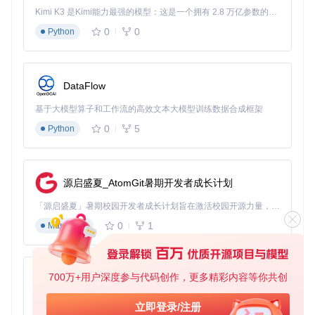
基础使用流程
Kimi K3 是Kimi能力最强的模型：这是一个拥有 2.8 万亿参数的混合专家（MoE）模型，具备原生视觉理解能力，并支持 100 万 token 的上下文窗口。
0
0
Python
获取项目资源
通过以下命令克隆仓库：
git 
clone
DataFlow
基于大模型算子和工作流的高效文本大模型训练数据合成框架
引入样式文件
0
5
在HTML中直接引用CSS文件：
Python
<
link
rel
=
"stylesheet"
href
=
"webgradients.css"
>
源启盛夏_AtomGit暑期开发者成长计划
应用渐变效果
「源启盛夏」暑期校园开发者成长计划旨在激活校园开源力量，通过积分激励、认证扶持、资源倾斜等形式，引导高校组织和开发者完成「入驻 — 建项目 — 做贡献 — 获认证 — 得资源」的完整闭环。无论你是想带领社团入驻平台的组织者，还是希望用代码贡献证明自己的开发者，都能在这里找到属于你的成长路径。
为目标元素添加对应类名：
0
1
Markdown
<
div
class
=
"warm_flame"
>
这是一个暖色调渐变区块
</
div
>
自定义渐变方法
700万+用户深度参与代码创作，更多精彩内容等你共创
py-xiaozhi
如需调整渐变角度或颜色，可修改CSS类中的
linear-gradi
ent
参数：
基于Python的Xiaozhi AI，适用于想要完整Xiaozhi体验而无需拥有专用硬件的用户。
立即登录/注册