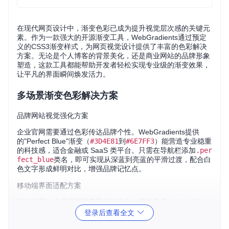
在现代网页设计中，渐变色彩已成为提升视觉层次感的关键元
素。作为一款强大的开源渐变工具，WebGradients通过预定
义的CSS3渐变样式，为网页视觉设计提供了丰富的色彩解决
方案。无论是个人博客的背景美化，还是商业网站的品牌形象
塑造，这款工具都能帮助开发者轻松实现专业级的渐变效果，
让平凡的界面瞬间焕发活力。
多场景渐变色彩解决方案
品牌网站视觉强化方案
企业官网需要通过色彩传达品牌个性。WebGradients提供
的"Perfect Blue"渐变（
#3D4E81
到
#6E7FF3
）能营造专业稳重
的科技感，适合金融或 SaaS 类平台。只需在导航栏添加
.per
fect_blue
类名，即可实现从深蓝到亮蓝的平滑过渡，配合白
色文字形成鲜明对比，增强品牌记忆点。
移动端界面适配方案
移动应用的小屏界面更需要简洁有力的视觉元素。"Juicy Peac
h"渐变（
#ffecd2
到
#fcb69f
）的暖色调组合，适合用于购物
登录后查看全文
类APP的按钮设计。通过调整渐变角度为45度（
linear-gra