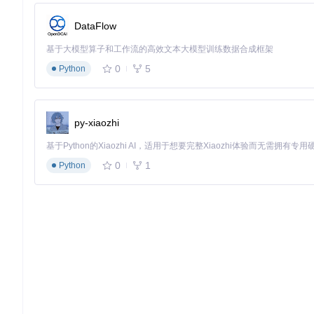
根据文件类型选择对应解密密钥，这一步类似用正确的钥匙
DataFlow
流式解密处理
基于大模型算子和工作流的高效文本大模型训练数据合成框架
采用异或运算算法对文件进行分块处理，这种轻量级算法选
0
5
Python
计算效率高，适合处理大型音频文件
实现简单且安全性足够满足个人使用需求
资源占用低，可在各类设备上流畅运行
py-xiaozhi
整个过程就像拆除文件的数字枷锁，让原本被限制的音频数据重
进阶使用技巧：让解密更高效
0
1
Python
选择性转换策略
针对不同格式采用差异化处理：
.qmcflac → FLAC（保留无损音质）
.qmc0/.qmc3 → MP3（平衡音质与存储）
使用命令时指定输出扩展名即可实现：