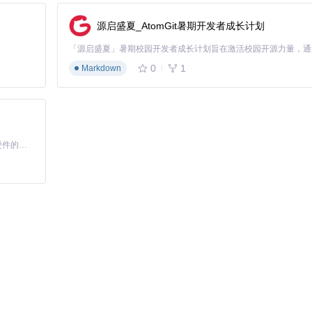
打开不同的锁。密钥表内置在程序中，确保解密过程安全高效。
源启盛夏_AtomGit暑期开发者成长计划
择的原因在于：
0
1
Markdown
获自由。
基于Python的Xiaozhi AI，适用于想要完整Xiaozhi体验而无需拥有专用硬件的用户。