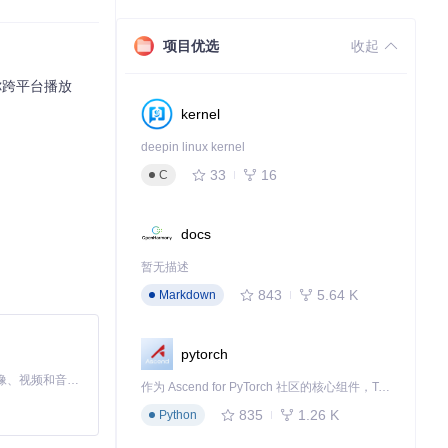
项目优选
收起
你跨平台播放
kernel
deepin linux kernel
33
16
C
docs
暂无描述
843
5.64 K
Markdown
pytorch
MiniMax H3 是一个通用的全模态生成系统。它支持对由文本、图像、视频和音频组成的多模态上下文进行统一理解，并能生成分辨率高达 2K、时长可达 15 秒的带原生立体声音频的视频。得益于面向任务泛化的系统设计，H3 在预训练阶段就已具备广泛的多模态上下文理解与生成能力，能够出色地执行复杂的多模态指令。
作为 Ascend for PyTorch 社区的核心组件，TorchNPU 是昇腾专为 PyTorch 打造的深度学习适配插件，使 PyTorch 框架能够直接调用昇腾 NPU，为开发者提供昇腾 AI 处理器的超强算力。
835
1.26 K
Python