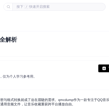
按下
快速开启搜索
/
全解析
mp3），仅为个人学习参考用。
密与格式转换就成了迫在眉睫的需求。qmcdump作为一款专注于QQ音
转换为通用音频文件，让音乐收藏重获跨平台播放自由。