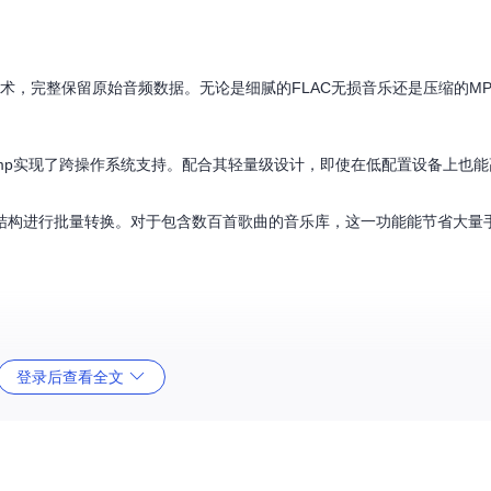
技术，完整保留原始音频数据。无论是细腻的FLAC无损音乐还是压缩的M
qmcdump实现了跨操作系统支持。配合其轻量级设计，即使在低配置设备上也
结构进行批量转换。对于包含数百首歌曲的音乐库，这一功能能节省大量
登录后查看全文
格式。
注意
：确保目标目录有足够存储空间，解密后的FLAC文件体积可