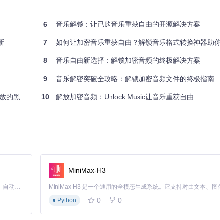
6
音乐解锁：让已购音乐重获自由的开源解决方案
新
7
如何让加密音乐重获自由？解锁音乐格式转换神器助
底摆脱格式限制。
8
音乐自由新选择：解锁加密音频的终极解决方案
9
音乐解密突破全攻略：解锁加密音频文件的终极指南
的黑科技
10
解放加密音频：Unlock Music让音乐重获自由
文件，双重保障音乐收藏安全。
MiniMax-H3
阶段：
Claude Code 的开源替代方案。连接任意大模型，编辑代码，运行命令，自动验证 — 全自动执行。用 Rust 构建，极致性能。 ｜ An open-source alternative to Claude Code. Connect any LLM, edit code, run commands, and verify changes — autonomously. Built in Rust for speed. Get Started
0
0
Python
密格式类型，就像保安检查通行证一样确认文件"身份"。