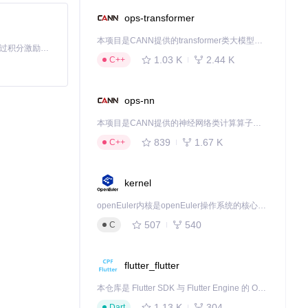
ops-transformer
本项目是CANN提供的transformer类大模型算子库，实现网络在NPU上加速计算。
「源启盛夏」暑期校园开发者成长计划旨在激活校园开源力量，通过积分激励、认证扶持、资源倾斜等形式，引导高校组织和开发者完成「入驻 — 建项目 — 做贡献 — 获认证 — 得资源」的完整闭环。无论你是想带领社团入驻平台的组织者，还是希望用代码贡献证明自己的开发者，都能在这里找到属于你的成长路径。
1.03 K
2.44 K
C++
ops-nn
本项目是CANN提供的神经网络类计算算子库，实现网络在NPU上加速计算。
839
1.67 K
C++
kernel
openEuler内核是openEuler操作系统的核心，既是系统性能与稳定性的基石，也是连接处理器、设备与服务的桥梁。
507
540
C
flutter_flutter
本仓库是 Flutter SDK 与 Flutter Engine 的 OpenHarmony 适配版本，由 CPF-Flutter 团队维护。开发者可使用熟悉的 Flutter 技术栈开发 OpenHarmony 应用，3.35.7 及以后的适配版本可基于本仓库源码构建支持 OpenHarmony 的 Flutter Engine。
1.13 K
304
Dart