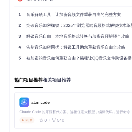
为实现多设备音乐共享，通过以下命令准备同步文件：
1
音乐解锁工具：让加密音频文件重获自由的完整方案
2
突破音乐加密枷锁：2025年浏览器端音频格式解锁技术革
解密后的文件可直接上传至云存储，在任何设备上流畅播放，彻
3
解锁音乐自由：本地音乐格式转换与加密音频解锁全攻略
音乐收藏归档方案
4
告别音乐加密困扰：解锁工具助您重获音乐自由全攻略
建立个人音乐档案馆时，使用：
5
被加密的音乐如何重获自由？揭秘让QQ音乐文件跨设备播放
热门项目推荐
相关项目推荐
建议
：保留原始加密文件作为备份，同时归档解密后的通用格式
解密原理通俗讲：像解开密码锁一样处理音频
atomcode
qmcdump的工作流程类似专业的密码破解过程，主要分为三个
文件身份识别
0
540
Rust
文件类型检测模块通过分析扩展名和文件头信息，准确判断加
密钥匹配系统