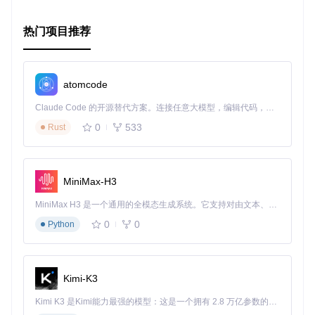
热门项目推荐
atomcode
Claude Code 的开源替代方案。连接任意大模型，编辑代码，运行命令，自动验证 — 全自动执行。用 Rust 构建，极致性能。 ｜ An open-source alternative to Claude Code. Connect any LLM, edit code, run commands, and verify changes — autonomously. Built in Rust for speed. Get Started
0
533
Rust
MiniMax-H3
MiniMax H3 是一个通用的全模态生成系统。它支持对由文本、图像、视频和音频组成的多模态上下文进行统一理解，并能生成分辨率高达 2K、时长可达 15 秒的带原生立体声音频的视频。得益于面向任务泛化的系统设计，H3 在预训练阶段就已具备广泛的多模态上下文理解与生成能力，能够出色地执行复杂的多模态指令。
0
0
Python
Kimi-K3
Kimi K3 是Kimi能力最强的模型：这是一个拥有 2.8 万亿参数的混合专家（MoE）模型，具备原生视觉理解能力，并支持 100 万 token 的上下文窗口。