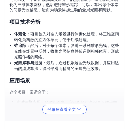
化为三维体素网格，然后进行锥形追踪，可以计算出每个体素
的间接光照信息，进而为场景添加生动的全局光照和阴影。
项目技术分析
体素化
：项目首先对输入场景进行体素化处理，将三维空间
转化为离散的立方体单元，便于后续处理。
锥追踪
：然后，对于每个体素，发射一系列锥形光线，这些
光线在场景中反射，收集光照信息并传递到相邻体素，形成
光照传播的网络。
光照累积与过滤
：最后，通过积累这些光线数据，并应用适
当的滤波算法，得出平滑而精确的全局光照效果。
应用场景
这个项目非常适合于：
实时渲染应用
：如游戏引擎，它可以提供高保真度的光照
效果，增强玩家沉浸感。
登录后查看全文
虚拟现实(VR)
和
增强现实(AR)
开发：通过体素锥追踪，
可以在有限的计算资源下实现实时、高质量的光影体验。
视觉效果制作
：对于影视后期或动画制作，这项技术可以