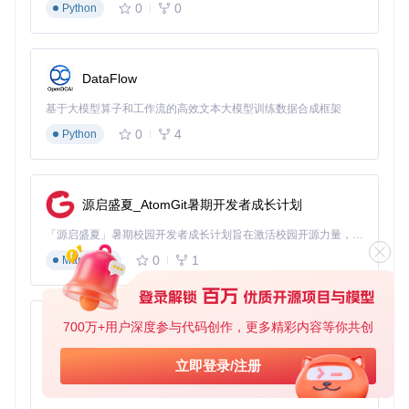
0
0
Python
DataFlow
基于大模型算子和工作流的高效文本大模型训练数据合成框架
0
4
Python
源启盛夏_AtomGit暑期开发者成长计划
「源启盛夏」暑期校园开发者成长计划旨在激活校园开源力量，通过积分激励、认证扶持、资源倾斜等形式，引导高校组织和开发者完成「入驻 — 建项目 — 做贡献 — 获认证 — 得资源」的完整闭环。无论你是想带领社团入驻平台的组织者，还是希望用代码贡献证明自己的开发者，都能在这里找到属于你的成长路径。
0
1
Markdown
700万+用户深度参与代码创作，更多精彩内容等你共创
py-xiaozhi
基于Python的Xiaozhi AI，适用于想要完整Xiaozhi体验而无需拥有专用硬件的用户。
立即登录/注册
0
1
Python