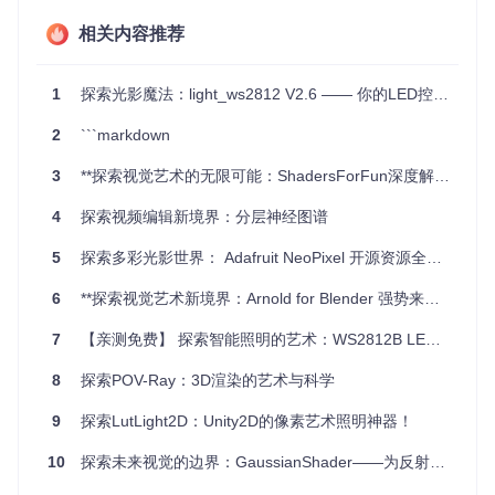
提升场景的真实感，降低人工调整的工作量。
相关内容推荐
项目特点
1
探索光影魔法：light_ws2812 V2.6 —— 你的LED控制神器
高效性
：体素化和锥追踪相结合的方式，大大优化了传统全
局光照算法的时间复杂度。
2
```markdown
灵活性
：可以轻松适应不同规模和细节的场景，从简单的几
何结构到复杂的多物体环境。
3
**探索视觉艺术的无限可能：ShadersForFun深度解析**
可扩展性
：由于其模块化的架构，很容易添加新的光照模型
或优化策略。
4
探索视频编辑新境界：分层神经图谱
开源与社区支持
：作为开放源代码项目，开发者可以从全球
社区获得帮助，分享经验并共同改进。
5
探索多彩光影世界： Adafruit NeoPixel 开源资源全面解析
如果你热衷于图形学研究，或者正在寻找提高你的游戏或应用
6
**探索视觉艺术新境界：Arnold for Blender 强势来袭**
光照质量的解决方案，那么[VoxelConeTracing] 是一个值得尝
试的优秀项目。现在就加入我们，探索光影世界的无限魅力
7
【亲测免费】 探索智能照明的艺术：WS2812B LED灯带权威指南
吧！
8
探索POV-Ray：3D渲染的艺术与科学
9
探索LutLight2D：Unity2D的像素艺术照明神器！
10
探索未来视觉的边界：GaussianShader——为反射表面定制的神经渲染革新