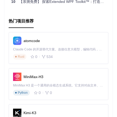
10
【亲测免费】 探索Extended WPF Toolkit™：打造现代化WPF应用的利器
热门项目推荐
atomcode
Claude Code 的开源替代方案。连接任意大模型，编辑代码，运行命令，自动验证 — 全自动执行。用 Rust 构建，极致性能。 ｜ An open-source alternative to Claude Code. Connect any LLM, edit code, run commands, and verify changes — autonomously. Built in Rust for speed. Get Started
0
534
Rust
MiniMax-H3
MiniMax H3 是一个通用的全模态生成系统。它支持对由文本、图像、视频和音频组成的多模态上下文进行统一理解，并能生成分辨率高达 2K、时长可达 15 秒的带原生立体声音频的视频。得益于面向任务泛化的系统设计，H3 在预训练阶段就已具备广泛的多模态上下文理解与生成能力，能够出色地执行复杂的多模态指令。
0
0
Python
Kimi-K3