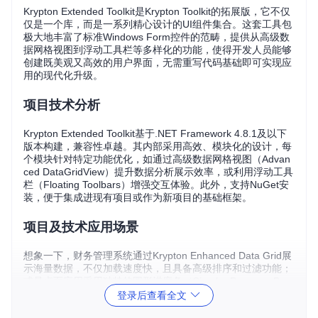
Krypton Extended Toolkit是Krypton Toolkit的拓展版，它不仅
仅是一个库，而是一系列精心设计的UI组件集合。这套工具包
极大地丰富了标准Windows Form控件的范畴，提供从高级数
据网格视图到浮动工具栏等多样化的功能，使得开发人员能够
创建既美观又高效的用户界面，无需重写代码基础即可实现应
用的现代化升级。
项目技术分析
Krypton Extended Toolkit基于.NET Framework 4.8.1及以下
版本构建，兼容性卓越。其内部采用高效、模块化的设计，每
个模块针对特定功能优化，如通过高级数据网格视图（Advan
ced DataGridView）提升数据分析展示效率，或利用浮动工具
栏（Floating Toolbars）增强交互体验。此外，支持NuGet安
装，便于集成进现有项目或作为新项目的基础框架。
项目及技术应用场景
想象一下，财务管理系统通过Krypton Enhanced Data Grid展
示海量数据，不仅加载速度快，且具备高级排序和过滤功能；
或是桌面应用采用独特的圆形进度条（Circular Progress Ba
r），使等待过程也变得赏心悦目。Krypton Toolkit非常适合于
登录后查看全文
开发企业级应用、数据分析工具、以及任何注重用户体验的Wi