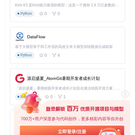
Kimi K3 是Kimi能力最强的模型：这是一个拥有 2.8 万亿参数的混合专家（MoE）模型，具备原生视觉理解能力，并支持 100 万 token 的上下文窗口。
0
0
Python
DataFlow
基于大模型算子和工作流的高效文本大模型训练数据合成框架
0
4
Python
源启盛夏_AtomGit暑期开发者成长计划
「源启盛夏」暑期校园开发者成长计划旨在激活校园开源力量，通过积分激励、认证扶持、资源倾斜等形式，引导高校组织和开发者完成「入驻 — 建项目 — 做贡献 — 获认证 — 得资源」的完整闭环。无论你是想带领社团入驻平台的组织者，还是希望用代码贡献证明自己的开发者，都能在这里找到属于你的成长路径。
0
1
Markdown
700万+用户深度参与代码创作，更多精彩内容等你共创
py-xiaozhi
基于Python的Xiaozhi AI，适用于想要完整Xiaozhi体验而无需拥有专用硬件的用户。
立即登录/注册