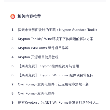
ndows应用程序。特别是对于希望快速提升应用界面吸引力和
操作流畅性的开发者来说，它是理想的选择。
项目特点
相关内容推荐
模块化设计
：轻松选择所需模块集成，避免不必要的资源占
1
探索未来界面设计的宝藏：Krypton Standard Toolkit
用。
丰富的UI组件
：涵盖数据可视化、导航控制、对话框扩展
2
Krypton Toolkit在Wine环境下字体问题的解决方案
等，满足各种UI设计需求。
高度可定制
：无论是颜色方案还是外观样式，均提供深入定
3
Krypton WinForms 组件项目推荐
制的可能性。
专业支持
：得到知名开发工具提供商JetBrains与YourKit的
4
Krypton 开源项目使用教程
支持，确保了工具包的高质量和性能优化。
文档详尽
：提供详细的帮助文件和示例，即使是新手也能迅
5
【亲测免费】 Krypton控件组简介与使用
速上手。
6
【亲测免费】 Krypton WinForms 组件项目常见问题解决方案
在追求极致用户体验的道路上，Krypton Extended Toolkit无疑
是开发者强有力的伙伴。无论你是要构建一个简洁的办公软
7
CwinForm开发美化控件：让应用程序焕然一新
件，还是要设计一款拥有炫酷UI的现代应用，都不妨尝试这一
开源宝藏，让自己的作品在细节处闪耀，赢得用户的青睐。
8
CwinForm开发美化控件
9
探索Krypton：为.NET WinForms开发者打造的强大控件套件