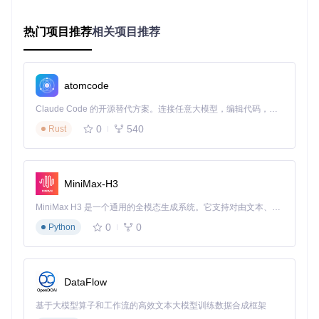
符文配置优化建议
实时游戏监控模块（src/main/shards/ongoing-game/）持续
热门项目推荐
相关项目推荐
跟踪对局状态，为玩家提供实时战术建议。数据可视化界面清
晰展示关键指标，帮助玩家做出更明智的决策。
个性化定制与扩展开发
atomcode
League Akari采用开放式架构设计，鼓励开发者进行二次开发
Claude Code 的开源替代方案。连接任意大模型，编辑代码，运行命令，自动验证 — 全自动执行。用 Rust 构建，极致性能。 ｜ An open-source alternative to Claude Code. Connect any LLM, edit code, run commands, and verify changes — autonomously. Built in Rust for speed. Get Started
和功能扩展。渲染器组件（src/renderer/）基于Vue3构建，支
0
540
Rust
持完整的主题定制和界面个性化。
项目提供完整的API文档和开发指南，便于技术爱好者深入理
解LCU API的工作原理。模块化的设计理念使得添加新功能变
MiniMax-H3
得简单直观，社区贡献受到热烈欢迎。
MiniMax H3 是一个通用的全模态生成系统。它支持对由文本、图像、视频和音频组成的多模态上下文进行统一理解，并能生成分辨率高达 2K、时长可达 15 秒的带原生立体声音频的视频。得益于面向任务泛化的系统设计，H3 在预训练阶段就已具备广泛的多模态上下文理解与生成能力，能够出色地执行复杂的多模态指令。
League Akari模块化架构支持灵活的功能扩展
0
0
Python
安全使用与最佳实践
作为基于官方LCU API的工具，League Akari遵循合规开发原
DataFlow
则。所有数据处理均在本地完成，确保用户隐私安全。建议用
户定期更新到最新版本，以获得最佳兼容性和性能体验。
基于大模型算子和工作流的高效文本大模型训练数据合成框架