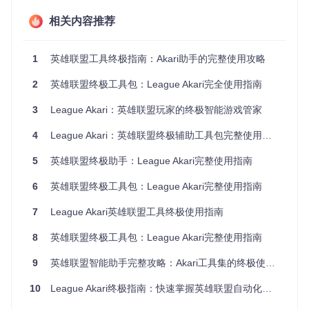
League Akari的核心优势在于其智能化的游戏辅助系统。自动
游戏流程管理模块（src/main/shards/auto-gameflow/）能够
相关内容推荐
智能识别对局状态，实现精准的自动接受对局功能。支持自定
义延迟时间和模式偏好设置，确保您不会错过任何重要对局。
1
英雄联盟工具终极指南：Akari助手的完整使用攻略
英雄选择自动化系统（src/main/shards/auto-select/）提供预
设英雄配置方案，根据位置智能推荐最佳选择。系统集成实时
2
英雄联盟终极工具包：League Akari完全使用指南
数据分析，能够规避禁用英雄并优化选角策略。
3
League Akari：英雄联盟玩家的终极智能游戏管家
智能回复模块（src/main/shards/auto-reply/）内置多语言支
持，提供可定制的消息模板库。上下文感知技术确保回复内容
4
League Akari：英雄联盟终极辅助工具包完整使用指南
与对话场景高度匹配，提升社交体验。
5
英雄联盟终极助手：League Akari完整使用指南
League Akari深色主题界面展示现代化设计理念
6
英雄联盟终极工具包：League Akari完整使用指南
实时数据分析与战绩深度解析
7
League Akari英雄联盟工具终极使用指南
战绩分析功能是League Akari的另一大亮点。通过LCU API实
8
英雄联盟终极工具包：League Akari完整使用指南
时获取游戏数据，系统能够提供详细的玩家表现分析：
9
英雄联盟智能助手完整攻略：Akari工具集的终极使用指南
段位历史趋势和胜率统计
英雄熟练度矩阵和常用位置热图
10
League Akari终极指南：快速掌握英雄联盟自动化助手
KDA表现评分和装备选择模式