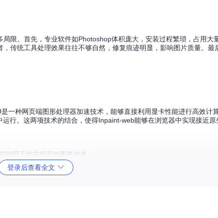
限。首先，专业软件如Photoshop体积庞大，安装过程繁琐，占用大
者，传统工具处理效果往往不够自然，修复痕迹明显，影响图片质量。最
WebGPU是一种网页端图形处理器加速技术，能够直接利用显卡性能进行高效计算
中运行。这两项技术的结合，使得Inpaint-web能够在浏览器中实现接近
SM如何协同工作实现高效图像修复
登录后查看全文
paint-web的实时处理引擎改变了这一状况。它能够在用户标记修复区
ebGPU的并行计算能力，能够快速处理图像数据。