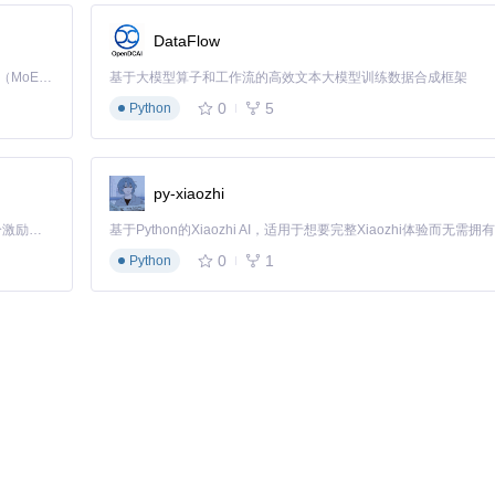
3-5倍。 🎯
精准修复
：智能算法能够准确识别并修复瑕疵，效果自然。 
DataFlow
。
Kimi K3 是Kimi能力最强的模型：这是一个拥有 2.8 万亿参数的混合专家（MoE）模型，具备原生视觉理解能力，并支持 100 万 token 的上下文窗口。
基于大模型算子和工作流的高效文本大模型训练数据合成框架
0
5
Python
前，他使用专业软件，处理一张照片需要数小时。现在，他使用Inpaint
py-xiaozhi
npaint-web让我的工作效率大大提高，而且修复效果比以前更自然。"
「源启盛夏」暑期校园开发者成长计划旨在激活校园开源力量，通过积分激励、认证扶持、资源倾斜等形式，引导高校组织和开发者完成「入驻 — 建项目 — 做贡献 — 获认证 — 得资源」的完整闭环。无论你是想带领社团入驻平台的组织者，还是希望用代码贡献证明自己的开发者，都能在这里找到属于你的成长路径。
在老照片修复中的卓越表现
0
1
Python
设计师去除图片中的水印和瑕疵，成本高且周期长。现在，他使用Inpain
还能快速响应市场变化，Inpaint-web是我的得力助手。"小张说。
如，艺术家可以故意在作品中留下"瑕疵"，然后使用Inpaint-web进行修
辨率的草图转换为高清图像，为创作提供更多可能。