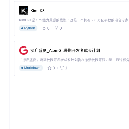
🚀
高效性能
：WebGPU加速确保处理速度飞快，比传统在线工具快
Kimi-K3
容
：支持所有现代浏览器，在手机、平板和电脑上都能流畅使用
场景化应用：从实用到创意的无限可能
0
0
Python
用户故事一：老照片修复师的得力助手
李师傅是一位老照片修复师，他经常需要处理各种破损的老照片。以
源启盛夏_AtomGit暑期开发者成长计划
记破损区域，工具就能自动修复，将处理时间缩短到原来的1/3。"I
图2：左侧为修复后效果，右侧为原始图像，展示Inpaint-web
0
1
Markdown
用户故事二：电商卖家的图片优化工具
小张是一名电商卖家，经常需要处理产品图片。以前，他需要请专业
理图片，只需几分钟就能完成一张产品图的优化。"不仅节省了成本，
创意拓展：艺术创作新玩法
除了传统的图像修复，Inpaint-web还能用于创意艺术创作。例
术效果。或者，利用Inpaint-web的超分辨率功能，将低分
实践指南：两种使用路径任你选