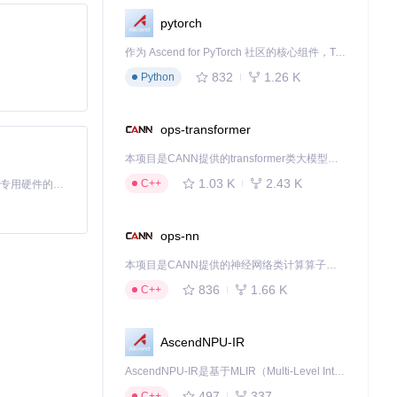
💻
跨平台兼
pytorch
作为 Ascend for PyTorch 社区的核心组件，TorchNPU 是昇腾专为 PyTorch 打造的深度学习适配插件，使 PyTorch 框架能够直接调用昇腾 NPU，为开发者提供昇腾 AI 处理器的超强算力。
832
1.26 K
Python
ops-transformer
-web，只需标
李师傅满意地说。
本项目是CANN提供的transformer类大模型算子库，实现网络在NPU上加速计算。
1.03 K
2.43 K
C++
基于Python的Xiaozhi AI，适用于想要完整Xiaozhi体验而无需拥有专用硬件的用户。
ops-nn
t-web自己处
本项目是CANN提供的神经网络类计算算子库，实现网络在NPU上加速计算。
836
1.66 K
C++
复，创造出独特的艺
AscendNPU-IR
AscendNPU-IR是基于MLIR（Multi-Level Intermediate Representation）构建的，面向昇腾亲和算子编译时使用的中间表示，提供昇腾完备表达能力，通过编译优化提升昇腾AI处理器计算效率，支持通过生态框架使能昇腾AI处理器与深度调优
497
337
C++