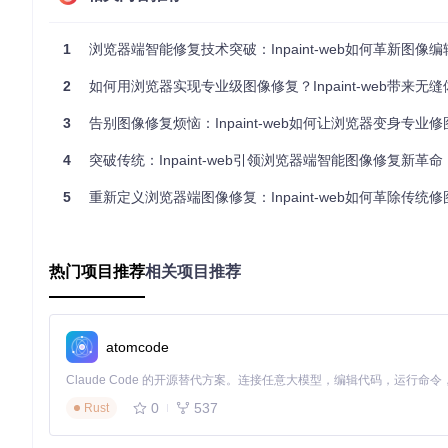
Inpaint-web的智能修复算法是其另一大亮点。该算法能
贴不同，Inpaint-web的算法能够理解图像的结构和纹理，生
1
浏览器端智能修复技术突破：Inpaint-web如何革新图像
核心突破点三：轻量化设计
2
如何用浏览器实现专业级图像修复？Inpaint-web带来无缝
尽管功能强大，Inpaint-web却保持了轻量化的设计。整个工具
够在各种设备上流畅运行，包括性能相对较低的移动设备。
3
告别图像修复烦恼：Inpaint-web如何让浏览器变身专业
核心价值解析：为何选择Inpaint-web
4
突破传统：Inpaint-web引领浏览器端智能图像修复新革命
5
重新定义浏览器端图像修复：Inpaint-web如何革除传统
与同类工具对比
特性
传统桌面软件
在线修复服务
Inpaint-web
安装需求
无需安装
需要安装
无需安装
热门项目推荐
相关项目推荐
处理速度
实时处理
较慢
依赖网络
修复效果
自然逼真
专业但复杂
一般
隐私保护
本地处理
本地处理
数据上传
atomcode
设备要求
低
高
中
表1：Inpaint-web与同类工具的对比分析
0
537
Rust
核心优势