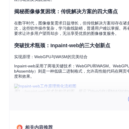
揭秘图像修复困境：传统解决方案的四大痛点
在数字时代，图像修复需求日益增长，但传统解决方案却存在诸多局
次，这些软件操作复杂，学习曲线陡峭，普通用户难以掌握。再
要求让许多用户望而却步，无法享受优质的图像修复服务。
突破技术瓶颈：Inpaint-web的三大创新点
实现原理：WebGPU与WASM的完美结合
Inpaint-web采用了两项关键技术：WebGPU和WASM。
bAssembly）则是一种低级二进制格式，允许高性能代码在网页
度和效果。
图1：Inpaint-web技术架构流程图，展示了WebGPU和WA
核心突破点一：实时处理引擎
传统图像修复工具往往需要等待较长时间才能看到处理结果，而In
算，实时显示修复效果，大大提升了用户体验。这一突破得益于W
核心突破点二：智能修复算法
相关内容推荐