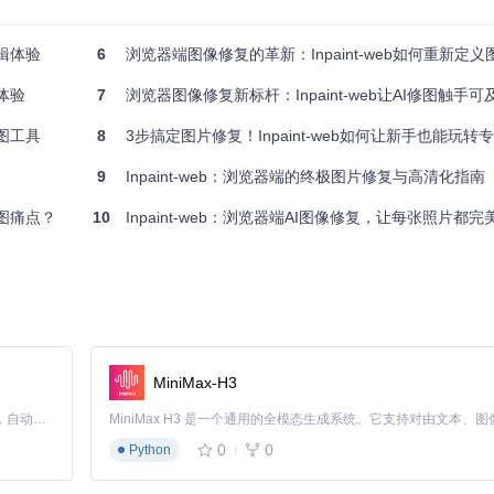
够分析图像内容，识别需要修复的区域，并根据周围像素信息进行自然填充。与
成更加逼真的修复效果。
编辑体验
6
浏览器端图像修复的革新：Inpaint-web如何重新定
体验
7
浏览器图像修复新标杆：Inpaint-web让AI修图触手可
通过浏览器加载，无需安装，大大降低了使用门槛。同时，轻量化设计也使得Inp
修图工具
8
3步搞定图片修复！Inpaint-web如何让新手也能玩
9
Inpaint-web：浏览器端的终极图片修复与高清化指南
修图痛点？
10
Inpaint-web：浏览器端AI图像修复，让每张照片都完
MiniMax-H3
Claude Code 的开源替代方案。连接任意大模型，编辑代码，运行命令，自动验证 — 全自动执行。用 Rust 构建，极致性能。 ｜ An open-source alternative to Claude Code. Connect any LLM, edit code, run commands, and verify changes — autonomously. Built in Rust for speed. Get Started
0
0
Python