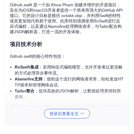
Github.swift 是一个由 Khoa Pham 创建并维护的开源项目，
旨在为iOS和macOS开发者提供一个简单而强大的GitHub API
接口。它的设计目标是模仿 octokit.objc，并利用Swift的特性
使其更加现代和易于使用。此库特别强调使用RxSwift进行反
应式编程，以及通过Alamofire处理网络请求，与Tailor配合构
建JSON解析器，打造一流的开发体验。
项目技术分析
Github.swift的核心特性包括：
RxSwift集成
：采用响应式编程模型，允许开发者以更流畅
的方式处理异步事件流。
Alamofire支持
：借助这个流行的网络请求库，轻松发送HT
TP请求和管理网络会话。
Tailor整合
：提供高效的JSON解析，让数据处理变得轻而
易举。
项目中的
Client
类是核心，可以用来标识用户、服务器以及
创建请求。
RequestDescriptor
则允许自定义请求，通过 Co
登录后查看全文
nstruction 库的语法构造复杂的请求参数。此外，库还支持分
页处理，确保你能按需获取数据。