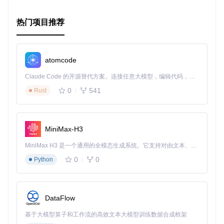
求。
易于集成
：支持CocoaPods和Carthage两种包管理方式。
活跃的社区
：贡献者不断，持续更新和完善。
热门项目推荐
结语
atomcode
Github.swift 提供了一个强大且灵活的框架，让你可以在你的S
wift项目中无缝地与GitHub API交互。如果你正在寻找一个优
Claude Code 的开源替代方案。连接任意大模型，编辑代码，运行命令，自动验证 — 全自动执行。用 Rust 构建，极致性能。 ｜ An open-source alternative to Claude Code. Connect any LLM, edit code, run commands, and verify changes — autonomously. Built in Rust for speed. Get Started
雅的方式来处理GitHub API，那么这个库无疑是一个值得尝试
的选择。无论是新手还是经验丰富的开发者，都可以从Github.
0
541
Rust
swift中受益，享受高效开发的乐趣。立即加入，开始你的GitH
ub Swift之旅吧！
MiniMax-H3
MiniMax H3 是一个通用的全模态生成系统。它支持对由文本、图像、视频和音频组成的多模态上下文进行统一理解，并能生成分辨率高达 2K、时长可达 15 秒的带原生立体声音频的视频。得益于面向任务泛化的系统设计，H3 在预训练阶段就已具备广泛的多模态上下文理解与生成能力，能够出色地执行复杂的多模态指令。
0
0
Python
DataFlow
基于大模型算子和工作流的高效文本大模型训练数据合成框架