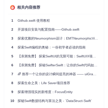
项目及技术应用场景
相关内容推荐
你可以用Github.swift来实现以下功能：
用户管理：登录、关注或取消关注其他用户。
1
Github.swift 使用教程
仓库操作：获取、创建和管理仓库，包括提交历史、拉取请
2
求和问题。
开源项目安装与配置指南——Github.swift
组织和团队管理：浏览组织，查看团队成员。
3
探索优雅的Neumorphism设计：EMTNeumorphicView
搜索和活动跟踪：搜索仓库，获取用户活动信息。
更多功能：如星标项目，处理通知，创建和管理Gist，甚至
4
探索Swift编程的奥秘：一份初学者必读的指南
进行Git操作。
5
【亲测免费】 探索SwiftUI的无限可能：SwiftUIX项目深度解析
这些功能使得Github.swift成为开发GitHub相关应用的理想选
择，无论你是要创建自己的GitHub客户端，还是在内部工作中
6
【亲测免费】 探秘SwifterSwift：让你的Swift代码如虎添翼！
需要与GitHub API交互。
7
🌈 推荐一个让你的设计瞬间提亮的神器 —— uiGradients
项目特点
8
探索生命之美：Life Saver项目推荐
Github.swift具备以下几个显著特点：
9
探索增强现实的新维度：FocusEntity
纯Swift实现
：完全基于Swift，充分利用其特性和优势。
良好的封装
：各个部分接口清晰，易于理解和使用。
10
探秘Swift数据结构与算法之美 - `DataStruct-Swift`
全面的功能覆盖
：涵盖了GitHub的主要API，满足各种需