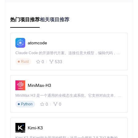
的全面获取需求；要么操作复杂，需要用户具备一定的技术背
景，对于非计算机专业的科研人员来说不够友好。此外，部分
工具缺乏有效的反爬策略，在使用过程中容易受到网站反爬机
制的限制，导致下载过程中断或失败。
热门项目推荐
相关项目推荐
核心技术突破
传统模拟浏览器方式与解析包发送技术的较量
atomcode
传统的文献获取工具多采用Selenium模拟浏览器的方式进行操
Claude Code 的开源替代方案。连接任意大模型，编辑代码，运行命令，自动验证 — 全自动执行。用 Rust 构建，极致性能。 ｜ An open-source alternative to Claude Code. Connect any LLM, edit code, run commands, and verify changes — autonomously. Built in Rust for speed. Get Started
作，这种方式虽然能够模拟用户的真实操作，但运行速度较
0
533
Rust
慢，资源占用较高。而CNKI-download采用了解析包发送技
术，直接与服务器进行数据交互，避免了浏览器渲染等不必要
的步骤，运行效率得到显著提升。
MiniMax-H3
传统模拟浏览器
CNKI-download解析包发
对比项
方式
送技术
MiniMax H3 是一个通用的全模态生成系统。它支持对由文本、图像、视频和音频组成的多模态上下文进行统一理解，并能生成分辨率高达 2K、时长可达 15 秒的带原生立体声音频的视频。得益于面向任务泛化的系统设计，H3 在预训练阶段就已具备广泛的多模态上下文理解与生成能力，能够出色地执行复杂的多模态指令。
运行速
较慢
较快
0
0
Python
度
资源占
较高
较低
用
Kimi-K3
操作效
较低
较高
率