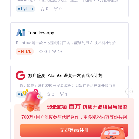
Kimi K3 是Kimi能力最强的模型：这是一个拥有 2.8 万亿参数的混合专家（MoE）模型，具备原生视觉理解能力，并支持 100 万 token 的上下文窗口。
智能反爬策略如何保障稳定运行？
0
0
Python
知网等学术平台为了保护自身数据，设置了严格的反爬机制。
传统工具往往缺乏有效的应对措施，容易被识别为爬虫而导致I
P被封禁。CNKI-download内置了智能反爬策略，能够根据网
Toonflow-app
络环境和知网反爬规则，灵活调整请求频率和参数。通过弹性
设置功能，可开启/关闭详细信息抓取与CAJ下载，Excel结果
Toonflow 是一款 AI 短剧漫剧工具，能够利用 AI 技术将小说自动转化为剧本，并结合 AI 生成的图片和视频，实现高效的短剧创作。借助 Toonflow，可以轻松完成从文字到影像的全流程，让短剧制作变得更加智能与便捷。
汇总功能减少重复请求，从而降低账号风险，保障工具的稳定
运行。
0
16
HTML
系统架构
系统架构图，展示CNKI-download的核心技术模块
和工作流程，体现文献获取的高效与稳定。alt文本：文献获取
系统架构 科研工具技术模块
源启盛夏_AtomGit暑期开发者成长计划
操作流程指南
「源启盛夏」暑期校园开发者成长计划旨在激活校园开源力量，通过积分激励、认证扶持、资源倾斜等形式，引导高校组织和开发者完成「入驻 — 建项目 — 做贡献 — 获认证 — 得资源」的完整闭环。无论你是想带领社团入驻平台的组织者，还是希望用代码贡献证明自己的开发者，都能在这里找到属于你的成长路径。
0
1
Markdown
准备：环境搭建与依赖安装
在使用CNKI-download之前，首先需要确保设备已安装Python
3环境。然后，在项目目录下执行以下命令安装所需依赖：
700万+用户深度参与代码创作，更多精彩内容等你共创
AionUi
免费、本地、开源的 24/7 全天候 Cowork 应用，以及适用于 Gemini CLI、Claude Code、Codex、OpenCode、Qwen Code、Goose CLI、Auggie 等的 OpenClaw | 🌟 喜欢就点star吧
立即登录/注册
0
6
TypeScript