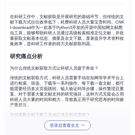
在科研工作中，文献获取是开展研究的基础环节，但传统的文
献下载方式往往效率低下，耗费科研人员大量宝贵时间。CNK
I-download作为一款基于Python3开发的开源中国知网文献爬
虫工具，能够帮助科研人员通过高级检索精准定位文献，并批
量获取文献基本信息、摘要及全文下载，显著提升学术资料收
集效率，是科研工作者的得力文献获取利器。
研究痛点分析
为什么传统文献获取方式让科研人员疲于奔命？
传统的文献获取方式，科研人员需要手动在知网等学术平台上
进行检索、筛选、下载等一系列操作。每下载一篇文献，都可
能需要经历多次页面跳转、输入验证码等步骤，操作繁琐且重
复。对于需要大量文献支持的研究项目，这种方式无疑会占用
科研人员大量的时间和精力，导致真正用于研究思考的时间被
严重挤压。
为何多数文献下载工具难以满足科研需求？
目前市场上存在一些文献下载工具，但很多工具要么功能单
登录后查看全文
一，仅能实现简单的文献下载，无法满足科研人员对文献信息