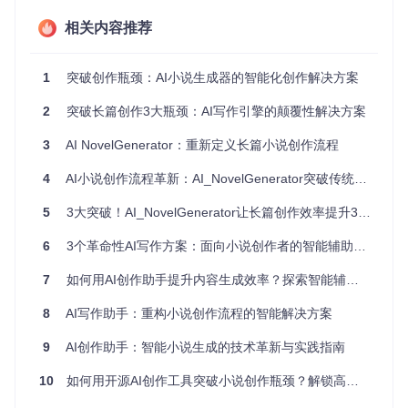
在长篇小说创作中，保持角色性格的一致性、情节发展的逻辑
性以及世界观设定的连贯性是非常重要的。然而，由于创作周
相关内容推荐
期长、内容量大，创作者很难在创作过程中对这些方面进行全
面的把控，容易出现角色性格前后矛盾、情节漏洞等质量问
题。
1
突破创作瓶颈：AI小说生成器的智能化创作解决方案
2
突破长篇创作3大瓶颈：AI写作引擎的颠覆性解决方案
AI辅助创作的技术原理
3
AI NovelGenerator：重新定义长篇小说创作流程
智能角色追踪系统
4
AI小说创作流程革新：AI_NovelGenerator突破传统写作瓶颈
想象一下，AI就像是一位细心的"角色管家"。它会为每个角色
建立详细的档案，记录角色的性格特征、成长经历、人际关系
等信息。当创作者创作新的章节时，AI会根据角色档案来判断
5
3大突破！AI_NovelGenerator让长篇创作效率提升300%的智能写作革命
角色的行为和对话是否符合其性格特点，确保角色形象的一致
性。
6
3个革命性AI写作方案：面向小说创作者的智能辅助系统
上下文衔接技术
7
如何用AI创作助手提升内容生成效率？探索智能辅助写作的全新可能
这就好比AI拥有一个强大的"情节记忆库"。它能够自动识别并
8
AI写作助手：重构小说创作流程的智能解决方案
记录小说中的关键情节、伏笔等信息。当创作者继续创作后续
章节时，AI会根据之前的情节内容，自动帮助创作者衔接上下
9
AI创作助手：智能小说生成的技术革新与实践指南
文，确保情节发展的连贯性和逻辑性。
10
如何用开源AI创作工具突破小说创作瓶颈？解锁高效写作新范式
多维度一致性检查