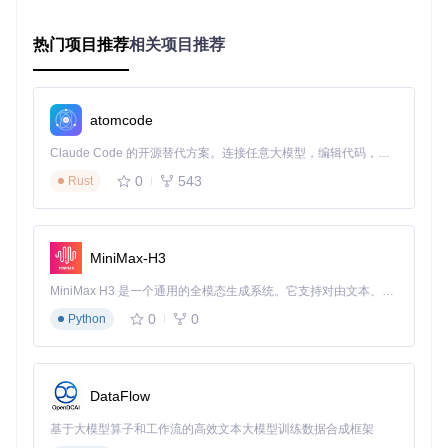
AI就像一位严格的"质量检查员"。它会从角色状态、世界观设
定、时间线等多个维度对小说内容进行检查，及时发现并提醒
创作者可能存在的矛盾和错误，帮助创作者提高小说的质量。
热门项目推荐
相关项目推荐
分阶段实战指南
atomcode
筹备阶段
首先，确保你的电脑上安装了Python 3.9及以上版本。然后，
Claude Code 的开源替代方案。连接任意大模型，编辑代码，运行命令，自动验证 — 全自动执行。用 Rust 构建，极致性能。 ｜ An open-source alternative to Claude Code. Connect any LLM, edit code, run commands, and verify changes — autonomously. Built in Rust for speed. Get Started
通过以下命令获取项目代码并安装所需依赖：
0
543
Rust
git 
clone
cd
MiniMax-H3
设计阶段
MiniMax H3 是一个通用的全模态生成系统。它支持对由文本、图像、视频和音频组成的多模态上下文进行统一理解，并能生成分辨率高达 2K、时长可达 15 秒的带原生立体声音频的视频。得益于面向任务泛化的系统设计，H3 在预训练阶段就已具备广泛的多模态上下文理解与生成能力，能够出色地执行复杂的多模态指令。
打开AI小说生成工具的可视化界面，进行故事的基本设定。你
可以输入故事主题，如"古代仙侠奇缘"，选择作品类型，设定
0
0
Python
章节数量，还可以根据自己的需求调整创意度参数。
生成阶段
DataFlow
完成故事设定后，点击生成按钮，系统将自动进行世界观架构
设计、角色档案建立、章节目录规划以及连贯情节生成。在这
基于大模型算子和工作流的高效文本大模型训练数据合成框架
个过程中，你可以随时查看生成的内容，并根据自己的想法进