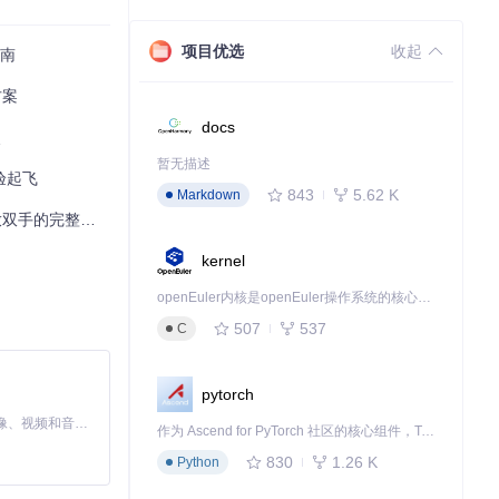
项目优选
收起
指南
方案
docs
点
暂无描述
验起飞
843
5.62 K
Markdown
手的完整指南
kernel
openEuler内核是openEuler操作系统的核心，既是系统性能与稳定性的基石，也是连接处理器、设备与服务的桥梁。
507
537
C
pytorch
MiniMax H3 是一个通用的全模态生成系统。它支持对由文本、图像、视频和音频组成的多模态上下文进行统一理解，并能生成分辨率高达 2K、时长可达 15 秒的带原生立体声音频的视频。得益于面向任务泛化的系统设计，H3 在预训练阶段就已具备广泛的多模态上下文理解与生成能力，能够出色地执行复杂的多模态指令。
作为 Ascend for PyTorch 社区的核心组件，TorchNPU 是昇腾专为 PyTorch 打造的深度学习适配插件，使 PyTorch 框架能够直接调用昇腾 NPU，为开发者提供昇腾 AI 处理器的超强算力。
830
1.26 K
Python