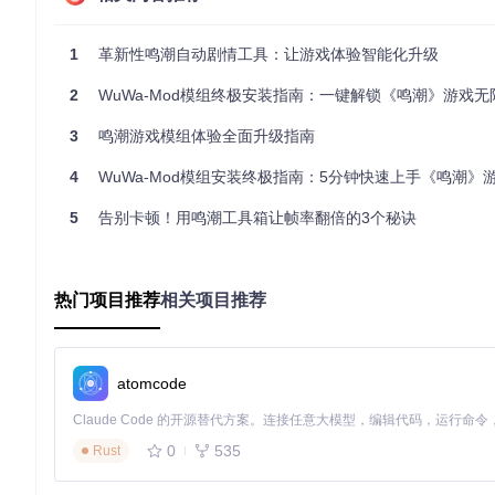
游戏目录定位与准备
《鸣潮》游戏的模组文件需放置在特定目录中：
1
革新性鸣潮自动剧情工具：让游戏体验智能化升级
定位游戏安装路径，典型路径为"Wuthering Waves\Wuthering Wav
2
WuWa-Mod模组终极安装指南：一键解锁《鸣潮》游戏无限
检查该目录下是否存在"~mod"文件夹，如不存在需手动创建
确认文件夹权限设置，确保游戏进程可读取其中的模组文件
3
鸣潮游戏模组体验全面升级指南
基础模组部署流程
4
WuWa-Mod模组安装终极指南：5分钟快速上手《鸣潮》
从模组目录中选择所需功能的.pak文件，例如：
5
告别卡顿！用鸣潮工具箱让帧率翻倍的3个秘诀
"WuWa-Mod-NoCdCooldown.pak"用于解除技能冷却限制
"WuWa-Mod-InfStamina.pak"实现无限体力功能
"WuWa-Mod-AutoPickTreasure.pak"开启自动拾取机制
热门项目推荐
相关项目推荐
将选中的.pak文件复制到游戏目录下的"~mod"文件夹
启动游戏时添加启动参数"-fileopenlog"以启用模组加载
注意事项：首次安装模组建议只启用1-2个核心功能模组，确认
atomcode
核心功能应用场景
0
535
Rust
战斗系统增强方案