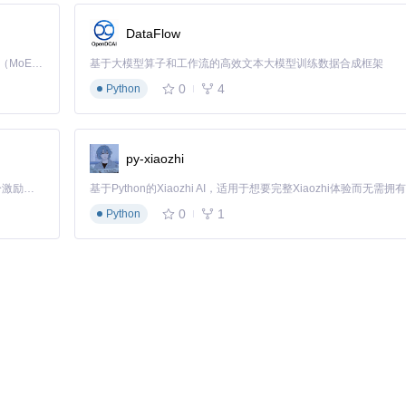
DataFlow
"HitMultiplierX5"实现适度伤害提升，适合希望保持挑战性的玩家。
Kimi K3 是Kimi能力最强的模型：这是一个拥有 2.8 万亿参数的混合专家（MoE）模型，具备原生视觉理解能力，并支持 100 万 token 的上下文窗口。
基于大模型算子和工作流的高效文本大模型训练数据合成框架
5"模组，实现无敌状态与高伤害输出，适用于快速通关或挑战高难度内容。
0
4
Python
建议仅在单人模式中启用。
py-xiaozhi
「源启盛夏」暑期校园开发者成长计划旨在激活校园开源力量，通过积分激励、认证扶持、资源倾斜等形式，引导高校组织和开发者完成「入驻 — 建项目 — 做贡献 — 获认证 — 得资源」的完整闭环。无论你是想带领社团入驻平台的组织者，还是希望用代码贡献证明自己的开发者，都能在这里找到属于你的成长路径。
0
1
Python
，尤其适合新地图开荒与资源收集阶段。
：