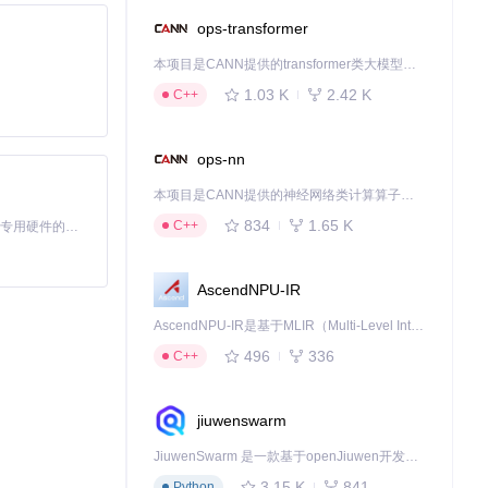
ops-transformer
本项目是CANN提供的transformer类大模型算子库，实现网络在NPU上加速计算。
1.03 K
2.42 K
C++
ops-nn
本项目是CANN提供的神经网络类计算算子库，实现网络在NPU上加速计算。
834
1.65 K
C++
基于Python的Xiaozhi AI，适用于想要完整Xiaozhi体验而无需拥有专用硬件的用户。
AscendNPU-IR
AscendNPU-IR是基于MLIR（Multi-Level Intermediate Representation）构建的，面向昇腾亲和算子编译时使用的中间表示，提供昇腾完备表达能力，通过编译优化提升昇腾AI处理器计算效率，支持通过生态框架使能昇腾AI处理器与深度调优
496
336
C++
jiuwenswarm
JiuwenSwarm 是一款基于openJiuwen开发的智能AI Agent，它能够将大语言模型的强大能力，通过你日常使用的各类通讯应用，直接延伸至你的指尖。
3.15 K
841
Python