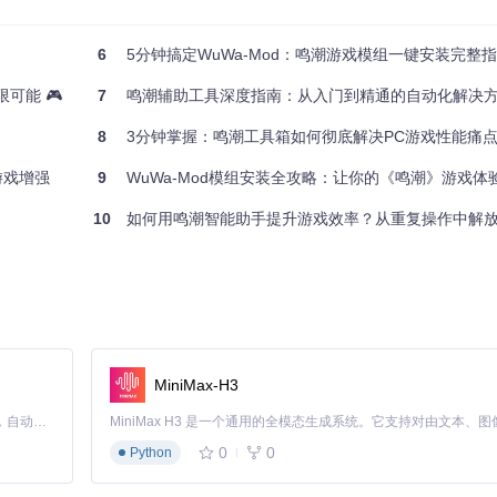
6
5分钟搞定WuWa-Mod：鸣潮游戏模组一键安装完整
es Game\Client\Content\Paks"
可能 🎮
7
鸣潮辅助工具深度指南：从入门到精通的自动化解决
8
3分钟掌握：鸣潮工具箱如何彻底解决PC游戏性能痛
游戏增强
9
WuWa-Mod模组安装全攻略：让你的《鸣潮》游戏体
10
如何用鸣潮智能助手提升游戏效率？从重复操作中解放双
日志，便于排查加载问题
系统兼容性后再逐步添加其他功能。
MiniMax-H3
Claude Code 的开源替代方案。连接任意大模型，编辑代码，运行命令，自动验证 — 全自动执行。用 Rust 构建，极致性能。 ｜ An open-source alternative to Claude Code. Connect any LLM, edit code, run commands, and verify changes — autonomously. Built in Rust for speed. Get Started
0
0
Python