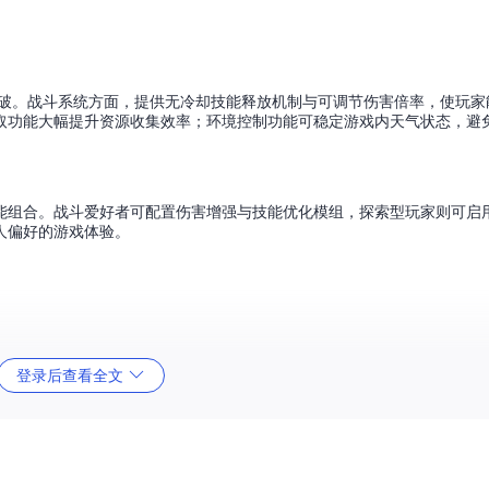
能突破。战斗系统方面，提供无冷却技能释放机制与可调节伤害倍率，使玩
取功能大幅提升资源收集效率；环境控制功能可稳定游戏内天气状态，避
能组合。战斗爱好者可配置伤害增强与技能优化模组，探索型玩家则可启
人偏好的游戏体验。
登录后查看全文
夹，其中"mods"目录包含所有可用功能模组。