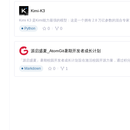
针对不同战斗需求，模组提供了分级增强方案：
Kimi-K3
基础战斗优化：启用"NoCdCooldown"模组消除技能冷却时间，配合
高级战斗配置：组合"Godmode"与"HitMultiplierX1
0
0
Python
注意：在线多人游戏中使用战斗增强模组可能影响游戏公平性，
探索效率提升策略
源启盛夏_AtomGit暑期开发者成长计划
完整探索配置包含三个核心模组：
"InfStamina"消除体力限制，支持无限奔跑与攀爬
"AutoPickTreasure"自动收集视野范围内的道具与资源
0
1
Markdown
"AlwaysSunny"维持晴朗天气，优化视觉体验并避免天气障碍
实施效果：配置后探索效率提升约40%，资源收集量增加65%
模组冲突解决方案
冲突识别方法
模组冲突通常表现为功能异常或游戏崩溃，可通过以下方法诊断
检查游戏启动日志，查找"pak load error"相关记录