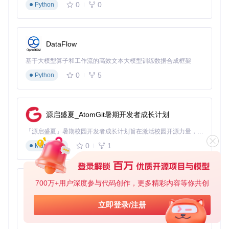
0
0
Python
克隆代码仓库：
git 
clone
cd
DataFlow
执行初始化脚本：
基于大模型算子和工作流的高效文本大模型训练数据合成框架
pnpm install

0
5
Python
根据提示完成基础配置，包括数据库连接、端口设置和管
理员账户创建。
源启盛夏_AtomGit暑期开发者成长计划
初始化过程中，系统会自动检测环境依赖并提供安装建议。对
于生产环境部署，建议参考
setup/
目录下的配置指南，进行性
「源启盛夏」暑期校园开发者成长计划旨在激活校园开源力量，通过积分激励、认证扶持、资源倾斜等形式，引导高校组织和开发者完成「入驻 — 建项目 — 做贡献 — 获认证 — 得资源」的完整闭环。无论你是想带领社团入驻平台的组织者，还是希望用代码贡献证明自己的开发者，都能在这里找到属于你的成长路径。
能优化和安全加固。
0
1
Markdown
3.2 应用部署流程
Dokploy的应用部署采用声明式配置，用户只需定义目标状
态，系统自动处理部署细节。典型部署流程包括：
700万+用户深度参与代码创作，更多精彩内容等你共创
py-xiaozhi
创建项目并关联代码仓库
基于Python的Xiaozhi AI，适用于想要完整Xiaozhi体验而无需拥有专用硬件的用户。
立即登录/注册
配置部署参数（环境变量、资源限制等）
0
1
Python
执行部署并监控进度