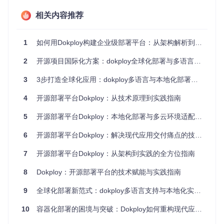
2.1 核心架构设计
相关内容推荐
Dokploy采用模块化微服务架构，主要由应用服务层、数据持
久层、任务调度层和集成适配层构成。这种架构设计使平台具
1
如何用Dokploy构建企业级部署平台：从架构解析到生态扩展
备高度的可扩展性和定制化能力，用户可以根据自身需求灵活
调整各功能模块。
2
开源项目国际化方案：dokploy全球化部署与多语言适配指南
应用服务层包含API服务和Web控制台，负责处理用户请求和
提供可视化操作界面。数据持久层采用PostgreSQL作为主数
3
3步打造全球化应用：dokploy多语言与本地化部署实战指南
据库，结合Redis实现缓存和队列功能，确保数据可靠性和高
并发处理能力。任务调度层通过部署队列机制实现任务的有序
4
开源部署平台Dokploy：从技术原理到实践指南
执行和优先级管理，核心调度逻辑实现于
server/queues/
目录
下。集成适配层则通过标准化接口实现与各类第三方服务的无
5
开源部署平台Dokploy：本地化部署与多云环境适配指南
缝对接。
6
开源部署平台Dokploy：解决现代应用交付痛点的技术方案与商业价值
2.2 AI辅助部署系统
7
开源部署平台Dokploy：从架构到实践的全方位指南
Dokploy的AI助手功能基于机器学习模型构建，能够分析项目
结构并生成优化的部署配置。该系统通过分析代码仓库结构、
8
Dokploy：开源部署平台的技术赋能与实践指南
依赖关系和历史部署数据，为用户提供个性化的部署建议。AI
功能的核心实现位于
components/dashboard/project/ai/
目
9
全球化部署新范式：dokploy多语言支持与本地化实践指南
录，包含模型推理、配置生成和优化建议三个核心模块。
10
容器化部署的困境与突破：Dokploy如何重构现代应用交付流程
适用场景：对于复杂微服务架构或初次使用Dokploy的团队，A
I助手能够显著降低部署配置的复杂度，减少人为错误。特别是