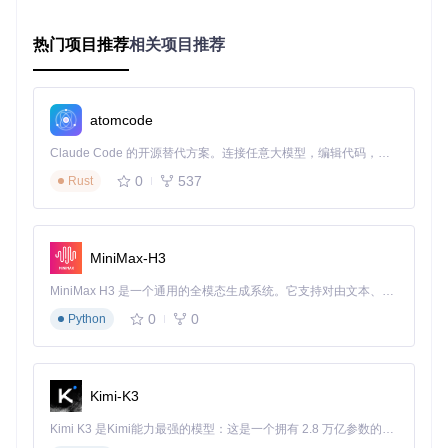
在多环境配置（开发、测试、生产）的场景下，AI助手可以自
动生成差异化配置，提高部署效率。
热门项目推荐
相关项目推荐
2.3 多云集成框架
Dokploy的多云集成能力通过抽象化云服务接口实现，支持AW
S、Azure、Google Cloud等主流云平台。平台提供统一的资
atomcode
源管理界面，用户可以在单一控制台中管理不同云环境的资
源。多云适配层的实现位于
services/cloud/
目录，通过驱动式
Claude Code 的开源替代方案。连接任意大模型，编辑代码，运行命令，自动验证 — 全自动执行。用 Rust 构建，极致性能。 ｜ An open-source alternative to Claude Code. Connect any LLM, edit code, run commands, and verify changes — autonomously. Built in Rust for speed. Get Started
架构支持新云平台的快速接入。
0
537
Rust
图1：Dokploy多云集成架构示意图，展示了平台与各类云服务
的对接方式
MiniMax-H3
适用场景：需要在混合云或多云环境中部署应用的企业，可通
过Dokploy实现统一管理，避免厂商锁定，优化资源利用成
MiniMax H3 是一个通用的全模态生成系统。它支持对由文本、图像、视频和音频组成的多模态上下文进行统一理解，并能生成分辨率高达 2K、时长可达 15 秒的带原生立体声音频的视频。得益于面向任务泛化的系统设计，H3 在预训练阶段就已具备广泛的多模态上下文理解与生成能力，能够出色地执行复杂的多模态指令。
本。
0
0
Python
三、实践指南
3.1 环境搭建与配置
Kimi-K3
Dokploy的部署过程简洁高效，用户可通过以下步骤快速搭建
Kimi K3 是Kimi能力最强的模型：这是一个拥有 2.8 万亿参数的混合专家（MoE）模型，具备原生视觉理解能力，并支持 100 万 token 的上下文窗口。
环境：