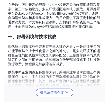
在云原生应用开发的浪潮中，企业和开发者面临着部署流程复
杂、第三方依赖锁定、多云环境适配难等核心挑战。开源部署
平台Dokploy作为Vercel、Netlify和Heroku的替代方案，通过
自助运维架构和多云集成能力，为用户提供了高度定制化的部
署解决方案。本文将从问题诊断、架构解析和实践指南三个维
度，全面剖析Dokploy如何解决现代应用部署的痛点问题。
一、部署困境与技术挑战
现代应用部署流程中普遍存在三大核心矛盾：一是商业平台的
功能限制与企业个性化需求之间的冲突，二是多云环境下的运
维复杂性与团队技术能力之间的不匹配，三是部署效率与系统
稳定性之间的平衡难题。这些问题在传统部署模式下往往导致
资源浪费、流程僵化和故障响应滞后。
以某中型企业的微服务部署为例，采用商业平台时面临三个关
键痛点：首先，平台提供的固定部署模板无法满足其特殊的数
据库集群配置需求；其次，跨云环境的服务迁移需要手动配置
大量参数，导致迁移周期长达数周；最后，商业平台的监控告
警机制无法与企业内部运维系统深度集成，导致故障响应延
登录后查看全文
迟。这些问题直接影响了开发迭代速度和系统可靠性。
二、Dokploy架构解析