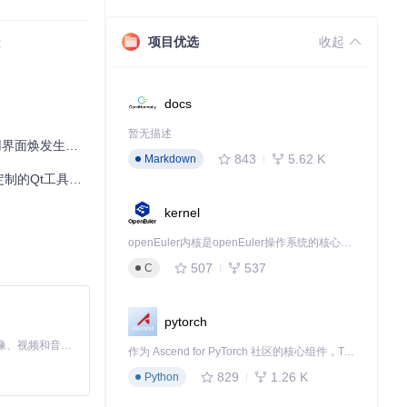
项目优选
收起
荐
docs
暂无描述
界面焕发生机！
理复杂窗口结构：
843
5.62 K
Markdown
的Qt工具栏库
kernel
openEuler内核是openEuler操作系统的核心，既是系统性能与稳定性的基石，也是连接处理器、设备与服务的桥梁。
507
537
C
pytorch
MiniMax H3 是一个通用的全模态生成系统。它支持对由文本、图像、视频和音频组成的多模态上下文进行统一理解，并能生成分辨率高达 2K、时长可达 15 秒的带原生立体声音频的视频。得益于面向任务泛化的系统设计，H3 在预训练阶段就已具备广泛的多模态上下文理解与生成能力，能够出色地执行复杂的多模态指令。
作为 Ascend for PyTorch 社区的核心组件，TorchNPU 是昇腾专为 PyTorch 打造的深度学习适配插件，使 PyTorch 框架能够直接调用昇腾 NPU，为开发者提供昇腾 AI 处理器的超强算力。
829
1.26 K
Python