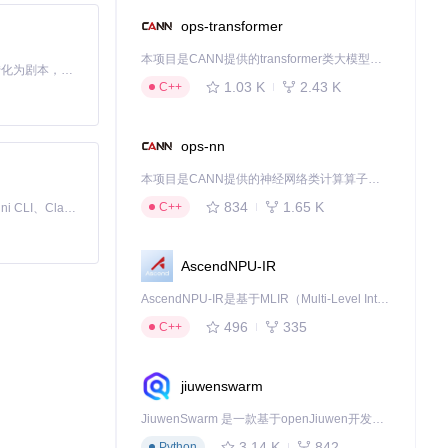
ops-transformer
本项目是CANN提供的transformer类大模型算子库，实现网络在NPU上加速计算。
Toonflow 是一款 AI 短剧漫剧工具，能够利用 AI 技术将小说自动转化为剧本，并结合 AI 生成的图片和视频，实现高效的短剧创作。借助 Toonflow，可以轻松完成从文字到影像的全流程，让短剧制作变得更加智能与便捷。
（位于
demos/q
1.03 K
2.43 K
C++
ops-nn
译。
本项目是CANN提供的神经网络类计算算子库，实现网络在NPU上加速计算。
834
1.65 K
C++
免费、本地、开源的 24/7 全天候 Cowork 应用，以及适用于 Gemini CLI、Claude Code、Codex、OpenCode、Qwen Code、Goose CLI、Auggie 等的 OpenClaw | 🌟 喜欢就点star吧
AscendNPU-IR
控件可放置于
src/l
AscendNPU-IR是基于MLIR（Multi-Level Intermediate Representation）构建的，面向昇腾亲和算子编译时使用的中间表示，提供昇腾完备表达能力，通过编译优化提升昇腾AI处理器计算效率，支持通过生态框架使能昇腾AI处理器与深度调优
496
335
C++
res/stylesheets/
jiuwenswarm
原型开发还是大
JiuwenSwarm 是一款基于openJiuwen开发的智能AI Agent，它能够将大语言模型的强大能力，通过你日常使用的各类通讯应用，直接延伸至你的指尖。
3.14 K
842
Python