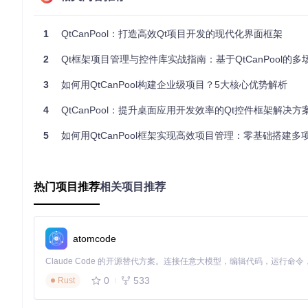
选择合适的构建套件（Kit），建议使用Qt 5.15.2 MinGW 64-b
构建完成后，在项目树中展开
demos/qcanpool/fancydemo
1
QtCanPool：打造高效Qt项目开发的现代化界面框架
2
Qt框架项目管理与控件库实战指南：基于QtCanPool的多
实战应用：核心功能与最佳实践
3
如何用QtCanPool构建企业级项目？5大核心优势解析
多文档界面（MDI）设计
4
QtCanPool：提升桌面应用开发效率的Qt控件框架解决方
利用Dock系统创建灵活的窗口布局，支持面板拖拽、停靠与自
5
如何用QtCanPool框架实现高效项目管理：零基础搭建多项目
第三方库集成策略
热门项目推荐
相关项目推荐
框架已预置Boost、FFmpeg等第三方库接口（
thirdparty/
），集
优先使用框架提供的pri文件（如boost.pri）
注意版本兼容性（Boost建议1.74+，FFmpeg建议4.4+）
atomcode
通过
QX_MODULE
宏管理模块依赖
常见问题与解决方案
0
533
Rust
编译错误："找不到Qt5Core.dll"