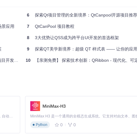
it
，右键选择"运行"即可启动示例程序
6
探索Qt项目管理的全新境界：QtCanpool开源项目推
场景应用
7
QtCanPool 项目教程
8
3大优势让QSS成为跨平台UI开发的首选框架
案
9
探索QT美学新境界：超级 QT 样式表 —— 让你的应用
动隐藏。核心实现位于
src/libs/qxdock/
，通过DockManager类可轻松管
开发体系
10
【亲测免费】 探索技术创新：QRibbon - 现代化、可定制
成时建议：
MiniMax-H3
Claude Code 的开源替代方案。连接任意大模型，编辑代码，运行命令，自动验证 — 全自动执行。用 Rust 构建，极致性能。 ｜ An open-source alternative to Claude Code. Connect any LLM, edit code, run commands, and verify changes — autonomously. Built in Rust for speed. Get Started
0
0
Python