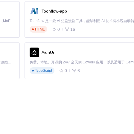
添加到系统PATH；或在项目配置中设置
QT += core
。
Toonflow-app
Kimi K3 是Kimi能力最强的模型：这是一个拥有 2.8 万亿参数的混合专家（MoE）模型，具备原生视觉理解能力，并支持 100 万 token 的上下文窗口。
tStyleSheet()
手动指定样式文件，推荐使用框架提供的
flatdark.css
0
16
HTML
cytitlebar.h
等对应头文件；确保使用Q_OBJECT宏并运行moc预编
AionUi
「源启盛夏」暑期校园开发者成长计划旨在激活校园开源力量，通过积分激励、认证扶持、资源倾斜等形式，引导高校组织和开发者完成「入驻 — 建项目 — 做贡献 — 获认证 — 得资源」的完整闭环。无论你是想带领社团入驻平台的组织者，还是希望用代码贡献证明自己的开发者，都能在这里找到属于你的成长路径。
0
6
TypeScript
n
或
RibbonGroup
等基础类，通过重写
paintEvent
实现个性化绘制。新
支持Office、WPS等多种风格切换，自定义主题可存放于
src/libs/qxribbon/
展机制，为Qt开发者提供了构建专业级桌面应用的完整解决方案。无论是快速