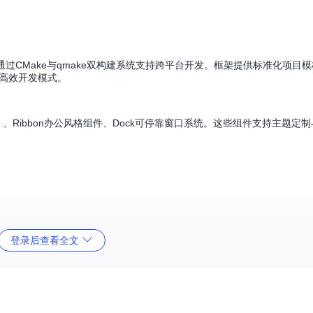
录，通过CMake与qmake双构建系统支持跨平台开发。框架提供标准化项目
高效开发模式。
、Ribbon办公风格组件、Dock可停靠窗口系统。这些组件支持主题定
LTS版本）及对应编译器（MinGW 8.1或MSVC2019 64位）。通过以下命令获取
登录后查看全文