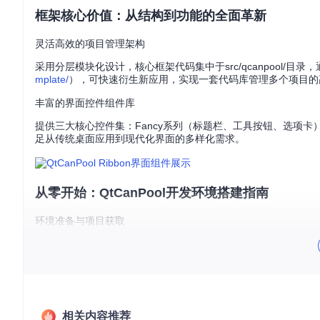
框架核心价值：从结构到功能的全面革新
灵活高效的项目管理架构
采用分层模块化设计，核心框架代码集中于src/qcanpool/目
mplate/
），可快速衍生新应用，实现一套代码库管理多个项目的
丰富的界面控件组件库
提供三大核心控件集：Fancy系列（标题栏、工具按钮、选项卡）
足从传统桌面应用到现代化界面的多样化需求。
从零开始：QtCanPool开发环境搭建指南
环境准备与项目获取
确保系统已安装Qt 5.14.2/5.15.2/6.5.3（推荐5.15.2 
git 
clone
项目构建与示例运行
使用Qt Creator打开根目录下的
qtcanpool.pro
文件
相关内容推荐