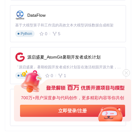
Development repository for the Triton language and compiler
项目地址：
DataFlow
https://gitcode.com/GitHub_Trending/tri/triton
基于大模型算子和工作流的高效文本大模型训练数据合成框架
0
5
Python
源启盛夏_AtomGit暑期开发者成长计划
「源启盛夏」暑期校园开发者成长计划旨在激活校园开源力量，通过积分激励、认证扶持、资源倾斜等形式，引导高校组织和开发者完成「入驻 — 建项目 — 做贡献 — 获认证 — 得资源」的完整闭环。无论你是想带领社团入驻平台的组织者，还是希望用代码贡献证明自己的开发者，都能在这里找到属于你的成长路径。
0
1
Markdown
700万+用户深度参与代码创作，更多精彩内容等你共创
py-xiaozhi
基于Python的Xiaozhi AI，适用于想要完整Xiaozhi体验而无需拥有专用硬件的用户。
立即登录/注册
0
1
Python