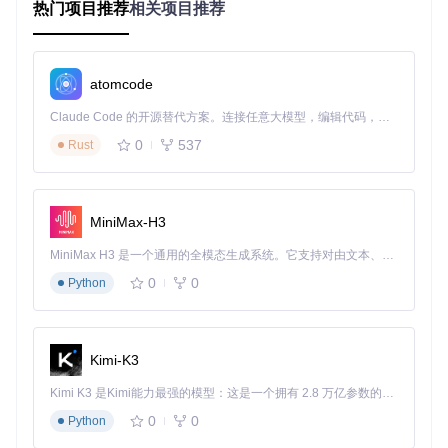
的后台，增强了对连续矩阵乘法的支持，比如在闪光注意力
热门项目推荐
相关项目推荐
（Flash Attention）等场景中。
快速入门
atomcode
只需一条命令即可安装最新稳定版Triton：
Claude Code 的开源替代方案。连接任意大模型，编辑代码，运行命令，自动验证 — 全自动执行。用 Rust 构建，极致性能。 ｜ An open-source alternative to Claude Code. Connect any LLM, edit code, run commands, and verify changes — autonomously. Built in Rust for speed. Get Started
0
537
Rust
或者，如果你想获取最新的夜间构建版本，可以执行：
MiniMax-H3
MiniMax H3 是一个通用的全模态生成系统。它支持对由文本、图像、视频和音频组成的多模态上下文进行统一理解，并能生成分辨率高达 2K、时长可达 15 秒的带原生立体声音频的视频。得益于面向任务泛化的系统设计，H3 在预训练阶段就已具备广泛的多模态上下文理解与生成能力，能够出色地执行复杂的多模态指令。
0
0
Python
对于高级用户，还可以从源码编译，享受更多的定制选项。
Triton不仅是一个工具，也是一种全新的编程体验。如果你热
衷于深度学习和高性能计算，那么这个项目值得你一试。立即
加入Triton社区，一起推动技术创新的边界！
Kimi-K3
Kimi K3 是Kimi能力最强的模型：这是一个拥有 2.8 万亿参数的混合专家（MoE）模型，具备原生视觉理解能力，并支持 100 万 token 的上下文窗口。
0
0
Python
triton
下载源代码