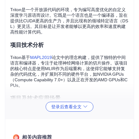
Triton是一个开放源代码的环境，专为编写高度优化的自定义
深度学习原语而设计。它既是一个语言也是一个编译器，旨在
提供比CUDA更高的生产力，并且比现有的领域特定语言（DS
L）更灵活。其目标是让开发者能够以更高的效率和速度构建
高性能计算代码。
项目技术分析
Triton基于
MAPL2019
论文中的理念构建，提供了独特的中间
语言和编译器，专注于处理神经网络计算的切片操作。该项目
的核心特点是使用MLIR作为后端重构，这使得它能够支持复
杂的代码优化，并扩展到不同的硬件平台，如NVIDIA GPUs
（Compute Capability 7.0+）以及正在开发的AMD GPUs和C
PUs。
项目及技术应用场景
登录后查看全文
在实际应用中，Triton适用于需要高效并行计算的场景，特别
是深度学习领域。它可以用于加速卷积神经网络（CNN）、循
环神经网络（RNN）和注意力机制等计算密集型任务。通过使
用Triton，开发者可以更容易地编写针对特定硬件优化的算
法，从而提高模型训练和推理的速度，降低能耗。
相关内容推荐