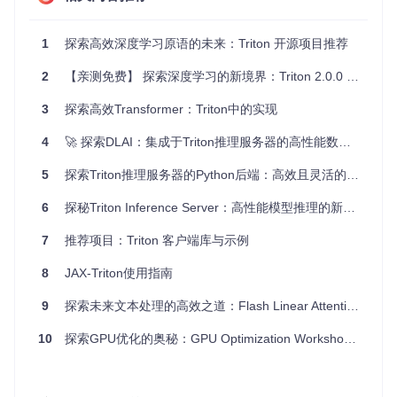
此外，由于它的灵活性，Triton也适合于那些需要定制运算
符，且对性能有极高要求的项目，例如在研究新颖的深度学习
1
探索高效深度学习原语的未来：Triton 开源项目推荐
架构或实施边缘计算解决方案时。
2
【亲测免费】 探索深度学习的新境界：Triton 2.0.0 Windows版一键部署加速之旅
项目特点
3
探索高效Transformer：Triton中的实现
1. 高效与生产力
4
🚀 探索DLAI：集成于Triton推理服务器的高性能数据预处理库
Triton提供了比CUDA更简单的编程模型，允许开发者更快地
编写高性能的GPU代码，而无需深入理解底层硬件细节。
5
探索Triton推理服务器的Python后端：高效且灵活的深度学习模型部署
2. 灵活性
6
探秘Triton Inference Server：高性能模型推理的新选择
相比于其他DSL，Triton提供了更大的自由度，允许开发者实
现更多元化的计算模式，适应不断变化的需求。
7
推荐项目：Triton 客户端库与示例
3. 兼容性
8
JAX-Triton使用指南
Triton支持Linux操作系统，并能在多种NVIDIA GPU上运行。
9
探索未来文本处理的高效之道：Flash Linear Attention 项目深度剖析与应用推荐
未来还将支持AMD GPU和CPU，增加了跨平台使用的可能
性。
10
探索GPU优化的奥秘：GPU Optimization Workshop 2024
4. 持续改进
版本2.0带来了大量错误修复，性能提升，以及使用MLIR重构