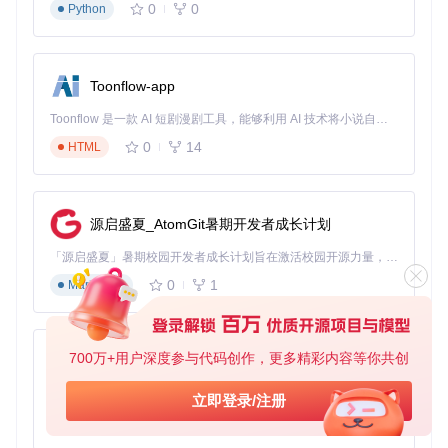
opencode analyze

0
0
Python
# 重构指定模块
opencode refactor src/utils/date.js --style=airbnb

Toonflow-app
# 生成测试并运行
opencode 
test
Toonflow 是一款 AI 短剧漫剧工具，能够利用 AI 技术将小说自动转化为剧本，并结合 AI 生成的图片和视频，实现高效的短剧创作。借助 Toonflow，可以轻松完成从文字到影像的全流程，让短剧制作变得更加智能与便捷。
高级应用：工作流自动化与团队协作
0
14
HTML
资深开发者可以通过OpenCode实现复杂工作流的自动化：
创建自定义AI指令模板
源启盛夏_AtomGit暑期开发者成长计划
集成CI/CD流程实现自动代码审查
跨项目知识沉淀与复用
「源启盛夏」暑期校园开发者成长计划旨在激活校园开源力量，通过积分激励、认证扶持、资源倾斜等形式，引导高校组织和开发者完成「入驻 — 建项目 — 做贡献 — 获认证 — 得资源」的完整闭环。无论你是想带领社团入驻平台的组织者，还是希望用代码贡献证明自己的开发者，都能在这里找到属于你的成长路径。
0
1
Markdown
三、环境准备：3分钟快速上手
安装方式选择
700万+用户深度参与代码创作，更多精彩内容等你共创
AionUi
根据你的开发环境选择最适合的安装方法：
Brew安装（macOS）
免费、本地、开源的 24/7 全天候 Cowork 应用，以及适用于 Gemini CLI、Claude Code、Codex、OpenCode、Qwen Code、Goose CLI、Auggie 等的 OpenClaw | 🌟 喜欢就点star吧
立即登录/注册
0
6
TypeScript