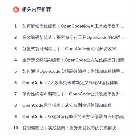
合项目规范的解决方案
相关内容推荐
无侵入集成
：兼容现有开发工具链，无需改变开发习惯即可
获得AI助力
与同类工具对比
1
如何解锁高效编程：OpenCode终端AI工具效率提升指南
OpenCode终
传统IDE插
网页版AI工
特性
端AI
件
具
2
高效编码新范式：探索命令行工具OpenCode的AI驱动开发体验
操作环境
终端原生
依赖IDE
浏览器界面
3
颠覆式智能编程助手：OpenCode全流程开发效率解决方案
项目感知
深度集成
部分支持
无
上下文保
4
重新定义终端AI编程：OpenCode全方位效能提升指南
受限于IDE
持续会话
会话独立
持
窗口
5
如何通过OpenCode实现高效编程：终端AI编程助手的全方位应用指南
通常需要联
完全依赖云
离线能力
支持本地模型
网
端
6
OpenCode：7大效率突破重新定义终端AI编程体验
需要手动复
命令执行
直接运行
无法执行
7
革命性终端AI编程助手：OpenCode让开发效率提升300%的秘密
制
8
OpenCode完全指南：从安装到精通终端AI编程
二、场景化应用：从初级到高级的能力进化
9
OpenCode：终端AI编程助手的全方位部署与应用指南
OpenCode针对不同技术水平的开发者提供了层次化的功能支
持，无论是编程新手还是资深开发者都能找到适合自己的使用
10
智能编程助手实战指南：提升开发效率的完整解决方案
方式。