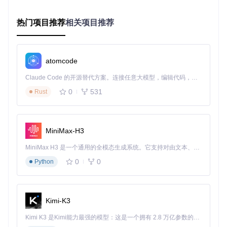
初级应用：自然语言驱动的代码助手
热门项目推荐
相关项目推荐
对于刚接触开发的新手或需要快速解决简单问题的场景，Ope
nCode提供直观的自然语言交互：
直接在终端输入自然语言需求
atomcode
AI自动生成对应代码片段
可直接应用或进一步调整
Claude Code 的开源替代方案。连接任意大模型，编辑代码，运行命令，自动验证 — 全自动执行。用 Rust 构建，极致性能。 ｜ An open-source alternative to Claude Code. Connect any LLM, edit code, run commands, and verify changes — autonomously. Built in Rust for speed. Get Started
💡
实用技巧
：使用"如何实现..."句式描述需求，如"如何用Pyth
0
531
Rust
on读取CSV文件并计算平均值"，获得更精准的结果。
中级应用：项目级代码理解与重构
MiniMax-H3
随着对工具的熟悉，开发者可以利用OpenCode进行更复杂的
项目操作：
MiniMax H3 是一个通用的全模态生成系统。它支持对由文本、图像、视频和音频组成的多模态上下文进行统一理解，并能生成分辨率高达 2K、时长可达 15 秒的带原生立体声音频的视频。得益于面向任务泛化的系统设计，H3 在预训练阶段就已具备广泛的多模态上下文理解与生成能力，能够出色地执行复杂的多模态指令。
智能代码分析
：理解项目结构和依赖关系
0
0
Python
批量重构
：按指定规则统一修改代码风格
自动化测试
：生成单元测试并运行验证
典型操作流程：
Kimi-K3
Kimi K3 是Kimi能力最强的模型：这是一个拥有 2.8 万亿参数的混合专家（MoE）模型，具备原生视觉理解能力，并支持 100 万 token 的上下文窗口。
# 分析当前项目结构