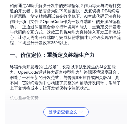
如何通过AI助手解决开发中的效率瓶颈？作为每天与终端打交
道的开发者，你是否曾为以下问题困扰：反复切换IDE与终端
打断思路、复制粘贴调试命令效率低下、AI生成代码无法直接
作用于项目文件？OpenCode作为一款终端原生的开源AI编程
助手，正通过深度整合命令行环境与AI能力，重新定义开发者
与代码的交互方式。这款工具将AI能力直接注入开发工作流核
心，让你无需离开终端即可完成从需求描述到代码实现的全流
程，平均提升开发效率35%以上。
一、价值定位：重新定义终端生产力
终端作为开发者的"主战场"，长期以来缺乏原生的AI交互能
力。OpenCode通过将大语言模型能力与终端环境深度融合，
创造了一种全新的开发范式。与传统IDE插件或网页版AI工具
不同，它以终端为中心构建了完整的AI辅助开发闭环，消除了
上下文切换成本，让开发者保持专注流状态。
核心差异化优势
OpenCode的"终端原生"特性带来三大独特价值：
登录后查看全文
零上下文切换
：在终端内完成需求描述、代码生成、修改验
证的全流程
项目感知能力
：自动分析当前项目结构和代码风格，生成符