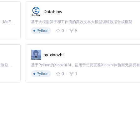
统镜像文件，Etcher会自动识别文件类型并显示相关信息。
DataFlow
设备。仔细核对设备名称和容量，确保选择正确的目标设备。
Kimi K3 是Kimi能力最强的模型：这是一个拥有 2.8 万亿参数的混合专家（MoE）模型，具备原生视觉理解能力，并支持 100 万 token 的上下文窗口。
基于大模型算子和工作流的高效文本大模型训练数据合成框架
0
5
Python
验证操作。根据镜像大小和设备速度，整个过程通常需要5-15分钟。
py-xiaozhi
「源启盛夏」暑期校园开发者成长计划旨在激活校园开源力量，通过积分激励、认证扶持、资源倾斜等形式，引导高校组织和开发者完成「入驻 — 建项目 — 做贡献 — 获认证 — 得资源」的完整闭环。无论你是想带领社团入驻平台的组织者，还是希望用代码贡献证明自己的开发者，都能在这里找到属于你的成长路径。
0
1
Python
右键以管理员身份运行程序。
"中允许来自开发者的应用。
备访问权限。