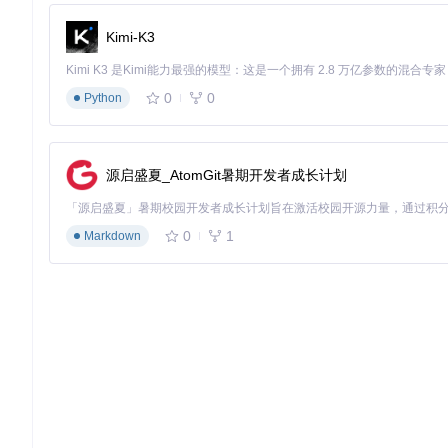
点击主界面"Select image"按钮，浏览并选择下载好的系
Kimi-K3
选择目标设备
插入USB或SD卡后，Etcher会自动扫描并列出所有可用
0
0
开始烧录
Python
点击"Flash!"按钮开始烧录过程，程序会自动完成写入和
验证阶段：确认烧录成功的3个方法
源启盛夏_AtomGit暑期开发者成长计划
烧录完成后，不要急于拔下设备，通过以下方法确认烧录成功：
观察Etcher界面提示，显示"Flash Complete!"即表示成功
0
1
Markdown
在文件管理器中查看设备分区是否正常挂载
对于树莓派等设备，可直接插入并通电测试能否正常启动
进阶技巧：让Balena Etcher发挥最大价值
跨平台使用小窍门
Windows系统
：需要管理员权限才能正常写入USB设备，建议
macOS系统
：首次运行可能需要在"系统偏好设置-安全性与隐私
Linux系统
：无需sudo权限即可运行，程序会自动请求必要的设