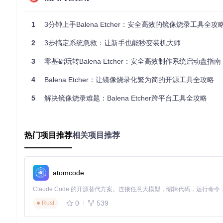
检查硬件环境
1
3分钟上手Balena Etcher：安全高效的镜像烧录工具全攻
准备至少8GB容量的USB闪存盘或SD卡（推荐USB 3.0
确保电脑电量充足，避免烧录过程中断电
2
3步搞定系统急救：让新手也能秒变装机大师
备份目标设备中的重要数据（烧录会格式化设备）
3
零基础玩转Balena Etcher：安全高效制作系统启动盘指南
获取系统镜像
从官方渠道下载所需的系统镜像文件，支持以下格式：
4
Balena Etcher：让镜像烧录化繁为简的开源工具全攻略
5
支持格式
解决镜像烧录难题：Balena Etcher跨平台工具全攻略
常见用途
典型文件大小
.iso
Windows/Linux系统
2-8GB
.img
树莓派等嵌入式系统
1-4GB
热门项目推荐
相关项目推荐
.zip
压缩格式镜像
取决于压缩率
.gz
压缩格式镜像
取决于压缩率
atomcode
⚠️ 注意：确保下载的镜像文件完整，建议验证文件哈希值，避
执行阶段：3步完成烧录，比泡杯咖啡还简单
0
539
Rust
选择镜像文件