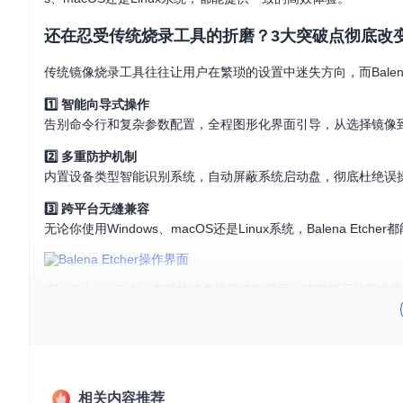
还在忍受传统烧录工具的折磨？3大突破点彻底改
传统镜像烧录工具往往让用户在繁琐的设置中迷失方向，而Balena
1️⃣ 智能向导式操作
告别命令行和复杂参数配置，全程图形化界面引导，从选择镜像到
2️⃣ 多重防护机制
内置设备类型智能识别系统，自动屏蔽系统启动盘，彻底杜绝误
3️⃣ 跨平台无缝兼容
无论你使用Windows、macOS还是Linux系统，Balena 
图：Balena Etcher直观的镜像烧录流程界面，清晰展示从源
准备-执行-验证：3阶段轻松完成镜像烧录
准备阶段：做好这两步，烧录不翻车
还在担心烧录失败？做好这些准备工作让你成功率100%：
相关内容推荐