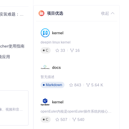
项目优选
收起
装难题：实战攻略
kernel
deepin linux kernel
cher使用指南
33
16
C
高级应用
docs
暂无描述
843
5.64 K
Markdown
kernel
MiniMax H3 是一个通用的全模态生成系统。它支持对由文本、图像、视频和音频组成的多模态上下文进行统一理解，并能生成分辨率高达 2K、时长可达 15 秒的带原生立体声音频的视频。得益于面向任务泛化的系统设计，H3 在预训练阶段就已具备广泛的多模态上下文理解与生成能力，能够出色地执行复杂的多模态指令。
openEuler内核是openEuler操作系统的核心，既是系统性能与稳定性的基石，也是连接处理器、设备与服务的桥梁。
507
540
C