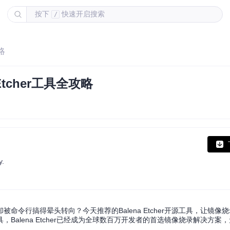
按下
快速开启搜索
/
略
tcher工具全攻略
y.
令行搞得晕头转向？今天推荐的Balena Etcher开源工具，让镜像
lena Etcher已经成为全球数百万开发者的首选镜像烧录解决方案，无