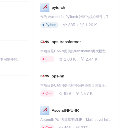
pytorch
作为 Ascend for PyTorch 社区的核心组件，TorchNPU 是昇腾专为 PyTorch 打造的深度学习适配插件，使 PyTorch 框架能够直接调用昇腾 NPU，为开发者提供昇腾 AI 处理器的超强算力。
835
1.26 K
Python
ops-transformer
本项目是CANN提供的transformer类大模型算子库，实现网络在NPU上加速计算。
1.03 K
2.44 K
C++
基于Python的Xiaozhi AI，适用于想要完整Xiaozhi体验而无需拥有专用硬件的用户。
ops-nn
本项目是CANN提供的神经网络类计算算子库，实现网络在NPU上加速计算。
839
1.67 K
C++
AscendNPU-IR
AscendNPU-IR是基于MLIR（Multi-Level Intermediate Representation）构建的，面向昇腾亲和算子编译时使用的中间表示，提供昇腾完备表达能力，通过编译优化提升昇腾AI处理器计算效率，支持通过生态框架使能昇腾AI处理器与深度调优
496
337
C++