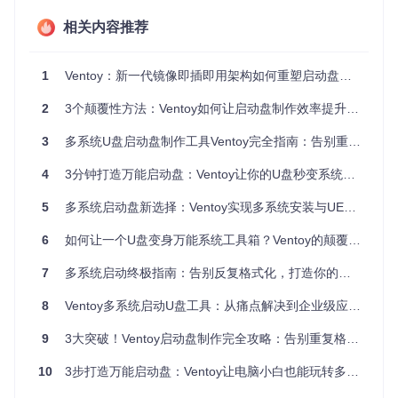
书（系统镜像）拆开重新装订才能阅读，而Ventoy则直接建立
一个图书索引（启动引导程序），让你可以直接翻阅任何一本
相关内容推荐
书。它在U盘上创建两个分区：一个小型系统分区存放引导程
序，一个大型数据分区存放ISO文件，实现了"一次安装，终身
使用"。
1
Ventoy：新一代镜像即插即用架构如何重塑启动盘制作全场景
[!TIP] Ventoy支持几乎所有的操作系统镜像文件，包括Win
2
3个颠覆性方法：Ventoy如何让启动盘制作效率提升70%
dows、Linux、Unix以及各种工具盘，且原生支持4GB以上
大文件，无需额外处理。
3
多系统U盘启动盘制作工具Ventoy完全指南：告别重复格式化，打造万能启动神器
技术上，Ventoy通过自定义的引导加载程序直接读取ISO文件
4
3分钟打造万能启动盘：Ventoy让你的U盘秒变系统图书馆
内容，避免了传统工具需要解压文件的步骤。这种方式不仅节
省空间，还能保持ISO文件的完整性，随时可以提取使用。
5
多系统启动盘新选择：Ventoy实现多系统安装与UEFI兼容的完美结合
3.1 准备工作
6
如何让一个U盘变身万能系统工具箱？Ventoy的颠覆性解决方案
首先确认你的环境满足以下条件：
7
多系统启动终极指南：告别反复格式化，打造你的全能启动U盘
U盘容量至少8GB（推荐16GB以上）
8
Ventoy多系统启动U盘工具：从痛点解决到企业级应用的全面指南
Windows 7或更高版本的操作系统
稳定的网络连接（用于下载Ventoy）
9
3大突破！Ventoy启动盘制作完全攻略：告别重复格式化的多系统解决方案
⚠️
风险提示
：操作前请备份U盘中的所有重要数据，安装过程
10
3步打造万能启动盘：Ventoy让电脑小白也能玩转多系统
将格式化U盘。