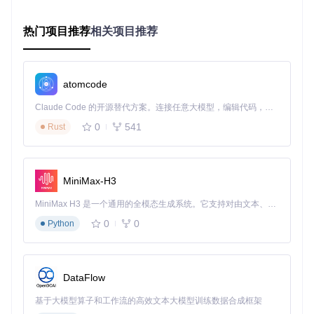
从仓库克隆项目：
热门项目推荐
相关项目推荐
预期结果：在本地获得Ventoy的完整源代码和可执行程序。
atomcode
3.2 安装Ventoy到U盘
Claude Code 的开源替代方案。连接任意大模型，编辑代码，运行命令，自动验证 — 全自动执行。用 Rust 构建，极致性能。 ｜ An open-source alternative to Claude Code. Connect any LLM, edit code, run commands, and verify changes — autonomously. Built in Rust for speed. Get Started
0
541
Rust
进入项目目录，找到
INSTALL
文件夹下的
Ventoy2Disk.exe
程序，双击运行（需要管理员权限）。程序启动后会显示当前
连接的所有存储设备。
MiniMax-H3
在设备列表中选择你的U盘，然后根据你的电脑主板类型选择
分区样式：
MiniMax H3 是一个通用的全模态生成系统。它支持对由文本、图像、视频和音频组成的多模态上下文进行统一理解，并能生成分辨率高达 2K、时长可达 15 秒的带原生立体声音频的视频。得益于面向任务泛化的系统设计，H3 在预训练阶段就已具备广泛的多模态上下文理解与生成能力，能够出色地执行复杂的多模态指令。
老旧电脑（2012年前）通常使用MBR分区
0
0
Python
新型电脑（支持UEFI）建议使用GPT分区
点击"安装"按钮，在弹出的确认窗口中点击"确定"开始安装。
DataFlow
✅
成功标识
：进度条完成后显示"安装成功"提示，U盘名称变
为"Ventoy"。
基于大模型算子和工作流的高效文本大模型训练数据合成框架