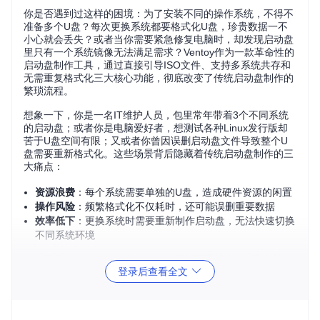
你是否遇到过这样的困境：为了安装不同的操作系统，不得不
准备多个U盘？每次更换系统都要格式化U盘，珍贵数据一不
小心就会丢失？或者当你需要紧急修复电脑时，却发现启动盘
里只有一个系统镜像无法满足需求？Ventoy作为一款革命性的
启动盘制作工具，通过直接引导ISO文件、支持多系统共存和
无需重复格式化三大核心功能，彻底改变了传统启动盘制作的
繁琐流程。
想象一下，你是一名IT维护人员，包里常年带着3个不同系统
的启动盘；或者你是电脑爱好者，想测试各种Linux发行版却
苦于U盘空间有限；又或者你曾因误删启动盘文件导致整个U
盘需要重新格式化。这些场景背后隐藏着传统启动盘制作的三
大痛点：
资源浪费
：每个系统需要单独的U盘，造成硬件资源的闲置
操作风险
：频繁格式化不仅耗时，还可能误删重要数据
效率低下
：更换系统时需要重新制作启动盘，无法快速切换
不同系统环境
传统工具就像一次性饭盒，每次使用都要重新"打包"系统文
登录后查看全文
件；而Ventoy则像一个智能文件柜，所有系统镜像都可以随时
取用，无需重新整理。
Ventoy的工作原理可以用图书馆来类比：传统工具需要把每本