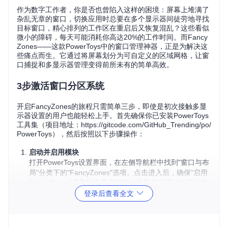
作为数字工作者，你是否也曾陷入这样的困境：屏幕上堆满了
杂乱无章的窗口，切换应用时总要在多个显示器间徒劳地寻找
目标窗口，精心排列的工作区在重启后又恢复混乱？这些看似
微小的障碍，每天可能消耗你高达20%的工作时间。而Fancy
Zones——这款PowerToys中的窗口管理神器，正是为解决这
些痛点而生。它通过将屏幕划分为可自定义的区域网格，让窗
口捕捉和多显示器管理变得前所未有的简单高效。
3步激活窗口分区系统
开启FancyZones的旅程只需简单三步，即使是初次接触多显
示器设置的用户也能轻松上手。首先确保你已安装PowerToys
工具集（项目地址：https://gitcode.com/GitHub_Trending/po/
PowerToys），然后按照以下步骤操作：
启动并启用模块
打开PowerToys设置界面，在左侧导航栏中找到"窗口与布
局"分类下的"FancyZones"选项。点击进入后，确保"启用
FancyZones"开关处于开启状态。这里你还可以自定义激
活快捷键（默认是
Win + ~
），建议保留默认设置以便记
登录后查看全文
忆。