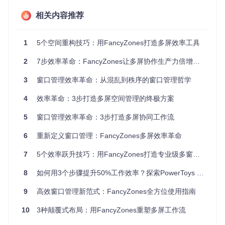
启动布局编辑器
相关内容推荐
点击"启动布局编辑器"按钮，或直接使用快捷键
Win + ~
打开编辑器。首次启动时，系统会自动检测你的所有显示
器并显示其布局。如果你的鼠标指针位于主显示器上，编
1
5个空间重构技巧：用FancyZones打造多屏效率工具
辑器将默认在该屏幕打开；如需在其他显示器编辑布局，
2
7步效率革命：FancyZones让多屏协作生产力倍增指南
只需将鼠标移动到目标屏幕再启动编辑器。
3
选择布局类型
窗口管理效率革命：从混乱到秩序的窗口管理哲学
在弹出的布局选择界面中，你可以从预设模板或自定义布
4
效率革命：3步打造多屏空间管理的终极方案
局中选择。预设选项包括：
5
窗口管理效率革命：3步打造多屏协同工作流
网格布局
：均匀分割屏幕为等大区域，适合数据表格处
理
6
重新定义窗口管理：FancyZones多屏效率革命
列布局
：垂直分割屏幕，适合代码编写和文档阅读
行布局
：水平分割屏幕，便于视频编辑和时间轴操作
7
5个效率跃升技巧：用FancyZones打造专业级多窗口工作流
优先级网格
：中间区域更大，适合突出主要工作窗口
8
如何用3个步骤提升50%工作效率？探索PowerToys FancyZones窗口管理艺术
选择后点击"应用"即可立即生效。
9
高效窗口管理新范式：FancyZones全方位使用指南
10
3种颠覆式布局：用FancyZones重塑多屏工作流
⚠️
常见错误预警
：如果启动编辑器时出现"Editor data pars
ing error"提示，通常是布局配置文件损坏导致。解决方