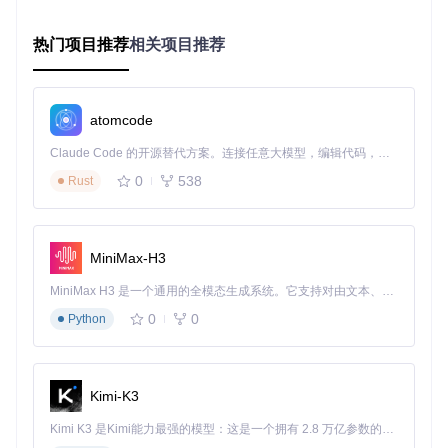
法：在设置界面中点击"重置为默认值"，或删除
%LocalAp
pData%\Microsoft\PowerToys\FancyZones
目录下的
热门项目推荐
相关项目推荐
配置文件。
跨显示器布局同步方案
atomcode
多显示器用户最头疼的问题之一，就是如何为不同尺寸和分辨
率的屏幕配置协调一致的工作区。FancyZones提供了两种智
Claude Code 的开源替代方案。连接任意大模型，编辑代码，运行命令，自动验证 — 全自动执行。用 Rust 构建，极致性能。 ｜ An open-source alternative to Claude Code. Connect any LLM, edit code, run commands, and verify changes — autonomously. Built in Rust for speed. Get Started
能解决方案：
0
538
Rust
独立布局配置
每个显示器可以拥有完全独立的布局设置：
MiniMax-H3
主显示器
：推荐使用"优先级网格"布局，将80%空间分配给
主要工作窗口（如代码编辑器或设计软件），剩余区域放置
MiniMax H3 是一个通用的全模态生成系统。它支持对由文本、图像、视频和音频组成的多模态上下文进行统一理解，并能生成分辨率高达 2K、时长可达 15 秒的带原生立体声音频的视频。得益于面向任务泛化的系统设计，H3 在预训练阶段就已具备广泛的多模态上下文理解与生成能力，能够出色地执行复杂的多模态指令。
辅助工具
0
0
Python
副显示器
：适合"列布局"或"网格布局"，用于放置文档、终
端或通讯工具
设置方法：在布局编辑器中点击顶部的显示器图标切换不同屏
Kimi-K3
幕，分别配置后自动保存。
Kimi K3 是Kimi能力最强的模型：这是一个拥有 2.8 万亿参数的混合专家（MoE）模型，具备原生视觉理解能力，并支持 100 万 token 的上下文窗口。
DPI感知与窗口缩放