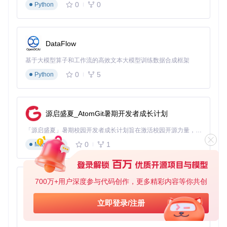
0
0
Python
当在不同DPI设置的显示器间移动窗口时，FancyZones会自动
调整窗口尺寸以保持视觉一致性。这一功能对于混合使用高分
辨率笔记本和普通显示器的用户尤为重要。你可以在设置中进
一步调整：
DataFlow
勾选"跨显示器移动窗口时保持宽高比"
基于大模型算子和工作流的高效文本大模型训练数据合成框架
调整"窗口缩放敏感度"滑块，设置窗口边缘吸附的响应范围
0
5
Python
程序员/设计师/创作者场景方案
源启盛夏_AtomGit暑期开发者成长计划
不同职业的数字工作者有着截然不同的窗口管理需求，以下是
「源启盛夏」暑期校园开发者成长计划旨在激活校园开源力量，通过积分激励、认证扶持、资源倾斜等形式，引导高校组织和开发者完成「入驻 — 建项目 — 做贡献 — 获认证 — 得资源」的完整闭环。无论你是想带领社团入驻平台的组织者，还是希望用代码贡献证明自己的开发者，都能在这里找到属于你的成长路径。
针对三类核心用户的优化配置方案：
0
1
Markdown
程序员开发环境
主显示器
（34寸超宽屏）：
700万+用户深度参与代码创作，更多精彩内容等你共创
py-xiaozhi
采用"三列布局"（30%-40%-30%）
左侧：代码编辑器（如VS Code）
基于Python的Xiaozhi AI，适用于想要完整Xiaozhi体验而无需拥有专用硬件的用户。
立即登录/注册
中间：调试控制台和终端
0
1
右侧：API文档或Stack Overflow
Python