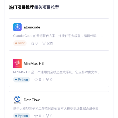
运算函数等
热门项目推荐
相关项目推荐
映射层
：将抽象接口转换为目标架构的具体实现
适配层
：根据编译环境自动选择最优实现路径
这种设计使开发者能够专注于算法逻辑而非硬件细节，同时确
atomcode
保在各平台上的最佳性能表现。
Claude Code 的开源替代方案。连接任意大模型，编辑代码，运行命令，自动验证 — 全自动执行。用 Rust 构建，极致性能。 ｜ An open-source alternative to Claude Code. Connect any LLM, edit code, run commands, and verify changes — autonomously. Built in Rust for speed. Get Started
三、应用场景：场景-架构-指令集对应关系
0
539
Rust
推荐指
应用场景
目标架构
SIMDe实现路径
令集
移动端图像
MiniMax-H3
simde/arm/neon.
ARM
NEON
处理
h
MiniMax H3 是一个通用的全模态生成系统。它支持对由文本、图像、视频和音频组成的多模态上下文进行统一理解，并能生成分辨率高达 2K、时长可达 15 秒的带原生立体声音频的视频。得益于面向任务泛化的系统设计，H3 在预训练阶段就已具备广泛的多模态上下文理解与生成能力，能够出色地执行复杂的多模态指令。
服务器端科
AVX51
simde/x86/avx51
x86_64
0
0
Python
学计算
2
2.h
浏览器端数
WebAsse
SIMD1
simde/wasm/sim
据处理
mbly
28
d128.h
DataFlow
嵌入式信号
simde/mips/msa.
MIPS
MSA
处理
h
基于大模型算子和工作流的高效文本大模型训练数据合成框架
0
5
Python
四、实施路径：三级集成流程