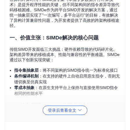
术）是提升程序性能的关键，但不同架构间的指令差异导致代
码移植困难。SIMDe作为跨平台SIMD开发的解决方案，通过
统一抽象层实现了"一次编写，多平台运行"的目标，有效解决
了异构计算兼容性问题，为开发者提供了高效的跨架构移植途
径。
一、价值主张：SIMDe解决的核心问题
传统SIMD开发面临三大挑战：硬件依赖导致的代码碎片化、
架构差异带来的移植成本、性能与兼容性的平衡难题。SIMDe
通过以下创新实现突破：
指令集抽象层
：将不同架构的SIMD指令统一为标准化接口
条件编译机制
：在支持的硬件上自动启用原生指令，否则无
缝切换至仿真实现
零成本抽象
：在原生支持平台上保持与直接使用SIMD指令
相同的性能水平
二、核心原理：SIMDe的工作机制
登录后查看全文
SIMDe的核心创新在于其"抽象-映射-适配"三层架构：
抽象层
：定义与硬件无关的SIMD操作接口，如向量类型、