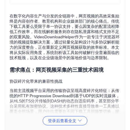
在数字化内容生产与分发的全链路中，网页视频的高效采集始
终是内容创作者、教育机构和企业媒体部门的核心痛点。传统
下载工具要么受限于单一协议支持，要么因复杂的配置流程降
低工作效率，而在线解析服务则存在隐私泄露和格式支持不足
的双重风险。VideoDownloadHelper作为一款专注于浏览器环
境的视频提取解决方案，通过轻量化架构设计与多协议解析能
力的深度整合，正在重新定义网页视频获取的效率标准。本文
将从实际应用角度，系统剖析该工具如何破解行业普遍面临的
技术瓶颈，以及在企业级场景中的落地价值与边界限制。
需求痛点：网页视频采集的三重技术困境
协议碎片化带来的兼容性挑战
当前主流视频平台采用的传输协议呈现高度碎片化特征：从传
统的HTTP Progressive Download到基于UDP的实时流媒体，
从HLS的TS分片传输到DASH的动态自适应码率，甚至部分平
台采用私有加密协议。这种技术多样性直接导致单一工具难以
覆盖全部场景，用户往往需要在不同下载工具间频繁切换，据
行业调研显示，专业内容采集人员平均需掌握3-4种工具才能
登录后查看全文
应对80%的视频下载需求。某教育科技公司的内容团队曾反
映，在处理跨平台课程资源时，仅协议适配环节就占用了40%