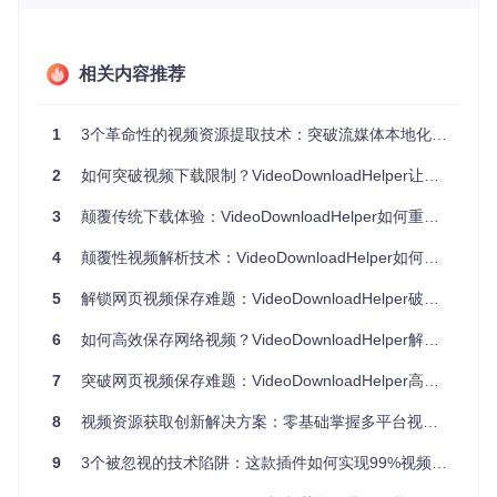
的工作时间。
画质与效率的两难抉择
相关内容推荐
视频下载过程中普遍存在"画质-速度"的悖论：追求原始画质意
味着需要处理更大文件体积和更复杂的编码格式，直接影响下
载效率；而选择压缩格式虽然提升速度，却会损失关键帧信息
1
3个革命性的视频资源提取技术：突破流媒体本地化存储瓶颈
和色彩深度。特别是在处理4K及以上分辨率视频时，传统工具
的单线程解析模式往往导致内存占用过高或频繁卡顿。某纪录
2
如何突破视频下载限制？VideoDownloadHelper让网页视频轻松保存
片制作团队的测试数据显示，使用常规下载工具获取1小时4K
视频平均耗时达原视频时长的1.8倍，且失败率超过15%。
3
颠覆传统下载体验：VideoDownloadHelper如何重构无水印多平台视频内容获取范式
操作复杂度与自动化需求的矛盾
4
颠覆性视频解析技术：VideoDownloadHelper如何让普通用户也能轻松获取网络视频资源
企业级内容采集场景通常需要批量化、流程化处理，但多数工
具仍停留在单任务交互层面。手动复制URL、选择格式、设置
5
解锁网页视频保存难题：VideoDownloadHelper破局浏览器视频下载限制
存储路径等重复操作，不仅增加人力成本，更难以与现有内容
管理系统对接。某媒体资产管理平台的集成案例显示，缺乏AP
6
如何高效保存网络视频？VideoDownloadHelper解决方案帮你突破下载限制
I支持的下载工具使自动化采集流程的实现难度增加60%，且维
护成本居高不下。
7
突破网页视频保存难题：VideoDownloadHelper高效解决方案
技术突破：轻量化架构下的解析能力跃升
8
视频资源获取创新解决方案：零基础掌握多平台视频高效解析技术
三层扫描引擎的协同工作机制
9
3个被忽视的技术陷阱：这款插件如何实现99%视频解析成功率？