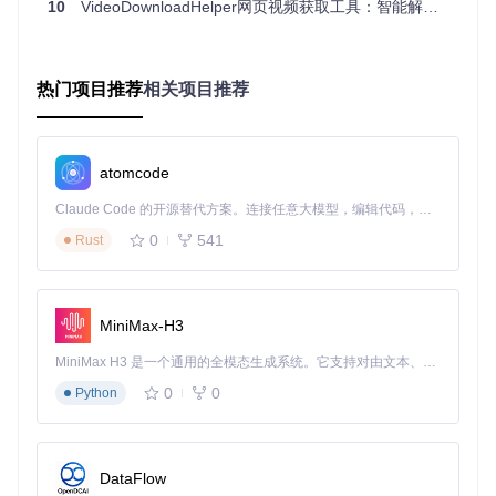
VideoDownloadHelper采用创新的"DOM-网络-元数据"三层扫
10
VideoDownloadHelper网页视频获取工具：智能解析技术解决多场景视频保存难题
描架构，实现了视频资源的全方位探测。底层DOM扫描模块
通过深度优先遍历算法解析页面结构，精准定位
<video>
标签
及相关属性；中层网络监控模块拦截XMLHttpRequest与Fetch
请求，捕获M3U8、MPD等流媒体清单文件；上层元数据提取
热门项目推荐
相关项目推荐
模块则解析OG标签、JSON-LD等结构化数据。这种多层次协
同机制使工具能够应对从静态嵌入到动态加载的各类视频呈现
方式，实际测试中对主流视频网站的识别覆盖率较传统工具提
升约35%。
atomcode
Claude Code 的开源替代方案。连接任意大模型，编辑代码，运行命令，自动验证 — 全自动执行。用 Rust 构建，极致性能。 ｜ An open-source alternative to Claude Code. Connect any LLM, edit code, run commands, and verify changes — autonomously. Built in Rust for speed. Get Started
图：VideoDownloadHelper的三栏式功能界面，包含视频列表
0
541
Rust
区、设置面板和日志系统，支持M3U8格式识别与多语言切换
多线程分片处理引擎
MiniMax-H3
针对大文件下载效率问题，工具内置了基于Web Worker的多
线程处理引擎。该引擎将视频流分割为2-5MB的独立分片，通
MiniMax H3 是一个通用的全模态生成系统。它支持对由文本、图像、视频和音频组成的多模态上下文进行统一理解，并能生成分辨率高达 2K、时长可达 15 秒的带原生立体声音频的视频。得益于面向任务泛化的系统设计，H3 在预训练阶段就已具备广泛的多模态上下文理解与生成能力，能够出色地执行复杂的多模态指令。
过并行请求实现下载加速，同时采用增量合并技术避免临时文
件占用过多磁盘空间。在标准网络环境下，处理1GB级M3U8
0
0
Python
视频的速度比单线程模式提升约2.3倍，且内存占用控制在同
类工具的60%左右。引擎还具备智能优先级调度机制，可根据
网络状况动态调整分片大小和并发数量，在弱网环境下仍能保
持稳定的下载速度。
DataFlow