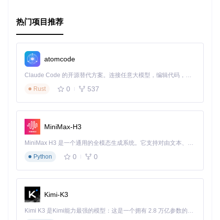
热门项目推荐
atomcode
Claude Code 的开源替代方案。连接任意大模型，编辑代码，运行命令，自动验证 — 全自动执行。用 Rust 构建，极致性能。 ｜ An open-source alternative to Claude Code. Connect any LLM, edit code, run commands, and verify changes — autonomously. Built in Rust for speed. Get Started
0
537
Rust
MiniMax-H3
MiniMax H3 是一个通用的全模态生成系统。它支持对由文本、图像、视频和音频组成的多模态上下文进行统一理解，并能生成分辨率高达 2K、时长可达 15 秒的带原生立体声音频的视频。得益于面向任务泛化的系统设计，H3 在预训练阶段就已具备广泛的多模态上下文理解与生成能力，能够出色地执行复杂的多模态指令。
0
0
Python
Kimi-K3
Kimi K3 是Kimi能力最强的模型：这是一个拥有 2.8 万亿参数的混合专家（MoE）模型，具备原生视觉理解能力，并支持 100 万 token 的上下文窗口。