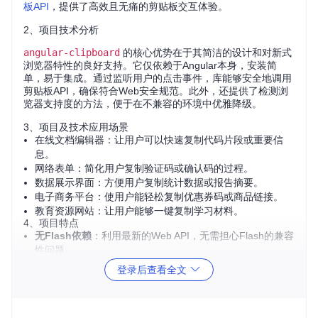
板API
，提供了高效且无痛的剪贴板交互体验。
2、项目技术分析
angular-clipboard
的核心优势在于其简洁的设计和对新式
浏览器特性的良好支持。它仅依赖于Angular本身，安装简
单，易于集成。通过监听用户的点击事件，库能够安全地调用
剪贴板API，确保符合Web安全规范。此外，还提供了检测浏
览器支持度的方法，便于在不兼容的环境中优雅降级。
3、项目及技术应用场景
在线文档编辑器：让用户可以快速复制代码片段或重要信
息。
网络表单：简化用户复制验证码或确认码的过程。
数据展示界面：方便用户复制统计数据或报告摘要。
电子商务平台：使用户能轻松复制优惠券码或商品链接。
教育资源网站：让用户能够一键复制学习材料。
4、项目特点
无Flash依赖
：利用最新的Web API，无需担心Flash的兼容
性问题。
简单易用
：只需添加一行代码，即可将文本复制功能绑定到
登录后查看全文
按钮上。
事件回调
：提供
on-copied
和
on-error
回调，方便处理成
功或失败后的业务逻辑。