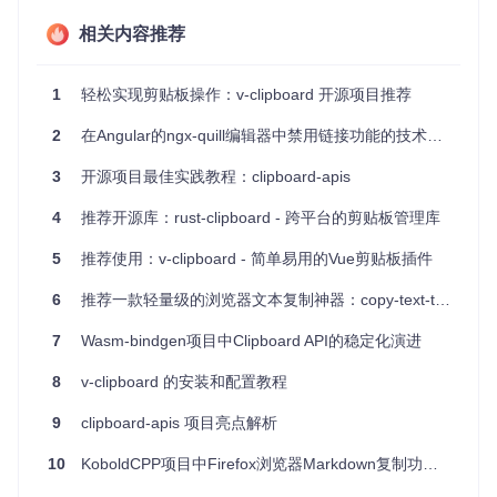
服务驱动
：除了指令，还可以作为服务直接注入控制器，灵
活调用复制方法。
相关内容推荐
广泛的浏览器支持
：覆盖Chrome、Firefox、Opera、IE10
+、Safari 10+以及Mobile Safari 10+。
1
轻松实现剪贴板操作：v-clipboard 开源项目推荐
要开始使用这个强大的库，只需运行
npm install angular
-clipboard --save
并按照项目文档说明进行配置。查看
在
2
在Angular的ngx-quill编辑器中禁用链接功能的技术方案
线演示
，亲自体验它的便捷与强大吧！
3
开源项目最佳实践教程：clipboard-apis
4
推荐开源库：rust-clipboard - 跨平台的剪贴板管理库
5
推荐使用：v-clipboard - 简单易用的Vue剪贴板插件
6
推荐一款轻量级的浏览器文本复制神器：copy-text-to-clipboard
7
Wasm-bindgen项目中Clipboard API的稳定化演进
8
v-clipboard 的安装和配置教程
9
clipboard-apis 项目亮点解析
10
KoboldCPP项目中Firefox浏览器Markdown复制功能失效问题解析