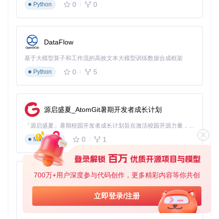
0
0
Python
DataFlow
基于大模型算子和工作流的高效文本大模型训练数据合成框架
0
5
Python
源启盛夏_AtomGit暑期开发者成长计划
「源启盛夏」暑期校园开发者成长计划旨在激活校园开源力量，通过积分激励、认证扶持、资源倾斜等形式，引导高校组织和开发者完成「入驻 — 建项目 — 做贡献 — 获认证 — 得资源」的完整闭环。无论你是想带领社团入驻平台的组织者，还是希望用代码贡献证明自己的开发者，都能在这里找到属于你的成长路径。
0
1
Markdown
700万+用户深度参与代码创作，更多精彩内容等你共创
py-xiaozhi
基于Python的Xiaozhi AI，适用于想要完整Xiaozhi体验而无需拥有专用硬件的用户。
立即登录/注册
0
1
Python